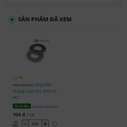
SẢN PHẨM ĐÃ XEM
5.0
Lông Đền
#W01M030AK0
Phẳng Inox 316 DIN125
M3
Dự kiến giao hàng
52 có sẵn
194 đ
/ Cái
-
+
có
VAT