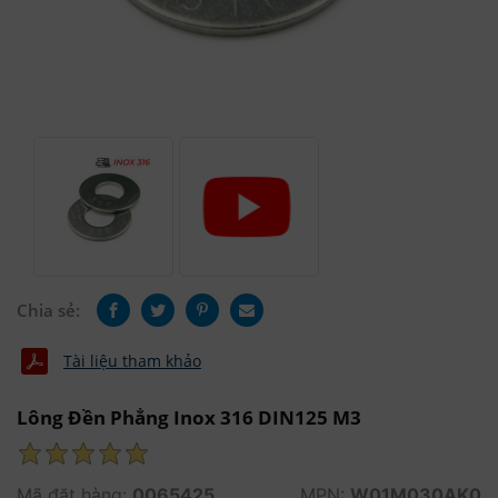
Chia sẻ:
Tài liệu tham khảo
Lông Đền Phẳng Inox 316 DIN125 M3
Mã đặt hàng:
0065425
MPN:
W01M030AK0