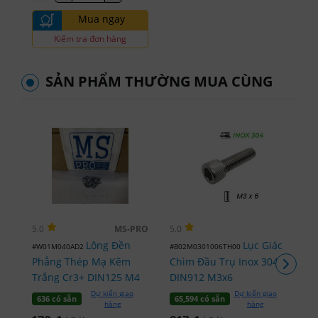
Mua ngay
Kiểm tra đơn hàng
SẢN PHẨM THƯỜNG MUA CÙNG
5.0
5.0
5.
MS-PRO
Lông Đền
Lục Giác
#W01M040AD2
#B02M0301006TH00
#C
Phẳng Thép Mạ Kẽm
Chìm Đầu Trụ Inox 304
Dê
Trắng Cr3+ DIN125 M4
DIN912 M3x6
D
3
Dự kiến giao
Dự kiến giao
Đặ
636 có sẵn
65,594 có sẵn
hàng
hàng