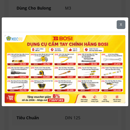
Dùng Cho Bulong
M3
Đường Kính Trong
3.2 mm
X
Đường Kính Ngoài
7 mm
Độ Dày
0.5 mm
Hình Dạng
Phẳng
Hệ Kích Thước
Met
Vật Liệu
Inox 316
Tiêu Chuẩn
DIN 125