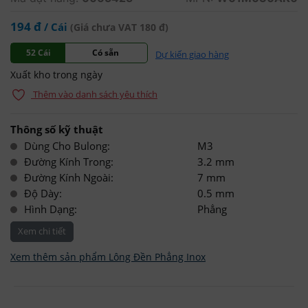
194 đ
/ Cái
(Giá chưa VAT 180 đ)
52 Cái
Có sẵn
Dự kiến giao hàng
Xuất kho trong ngày
Thêm vào danh sách yêu thích
Thông số kỹ thuật
Dùng Cho Bulong:
M3
Đường Kính Trong:
3.2 mm
Đường Kính Ngoài:
7 mm
Độ Dày:
0.5 mm
Hình Dạng:
Phẳng
Xem chi tiết
Xem thêm sản phẩm Lông Đền Phẳng Inox