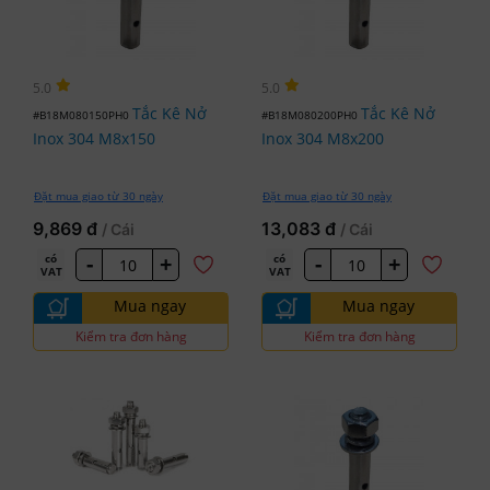
5.0
5.0
Tắc Kê Nở
Tắc Kê Nở
#B18M080150PH0
#B18M080200PH0
Inox 304 M8x150
Inox 304 M8x200
Đặt mua giao từ 30 ngày
Đặt mua giao từ 30 ngày
9,869 đ
13,083 đ
/ Cái
/ Cái
-
+
-
+
có
có
VAT
VAT
Mua ngay
Mua ngay
Kiểm tra đơn hàng
Kiểm tra đơn hàng