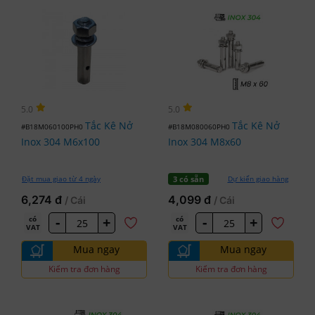
5.0
5.0
Tắc Kê Nở
Tắc Kê Nở
#B18M060100PH0
#B18M080060PH0
Inox 304 M6x100
Inox 304 M8x60
Đặt mua giao từ 4 ngày
Dự kiến giao hàng
3 có sẵn
6,274 đ
4,099 đ
/ Cái
/ Cái
-
+
-
+
có
có
VAT
VAT
Mua ngay
Mua ngay
Kiểm tra đơn hàng
Kiểm tra đơn hàng