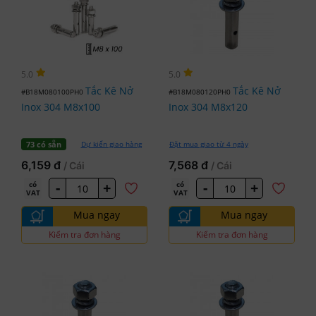
5.0
5.0
Tắc Kê Nở
Tắc Kê Nở
#B18M080100PH0
#B18M080120PH0
Inox 304 M8x100
Inox 304 M8x120
Dự kiến giao hàng
Đặt mua giao từ 4 ngày
73 có sẵn
6,159 đ
7,568 đ
/ Cái
/ Cái
-
+
-
+
có
có
VAT
VAT
Mua ngay
Mua ngay
Kiểm tra đơn hàng
Kiểm tra đơn hàng