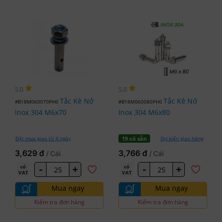
5.0
5.0
Tắc Kê Nở
Tắc Kê Nở
#B18M060070PH0
#B18M060080PH0
Inox 304 M6x70
Inox 304 M6x80
Đặt mua giao từ 4 ngày
Dự kiến giao hàng
19 có sẵn
3,629 đ
3,766 đ
/ Cái
/ Cái
-
+
-
+
có
có
VAT
VAT
Mua ngay
Mua ngay
Kiểm tra đơn hàng
Kiểm tra đơn hàng