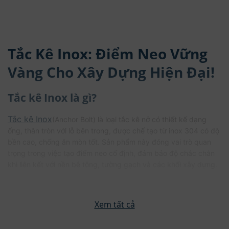
Tắc Kê Inox: Điểm Neo Vững
Vàng Cho Xây Dựng Hiện Đại!
Tắc kê Inox là gì?
Tắc kê Inox
(Anchor Bolt) là loại tắc kê nở có thiết kế dạng
ống, thân tròn với lỗ bên trong, được chế tạo từ inox 304 có độ
bền cao, chống ăn mòn tốt. Sản phẩm này đóng vai trò quan
trọng trong việc tạo điểm neo cố định, đảm bảo độ chắc chắn
khi liên kết với nền bê tông, tường gạch và các khối xây dựng.