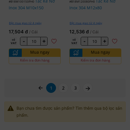
Tắc Kê Nở
Tắc Kê Nở
#B18M100150PH0
#B18M120080PH0
Inox 304 M10x150
Inox 304 M12x80
Đặt mua giao từ 4 ngày
Đặt mua giao từ 4 ngày
17,504 đ
12,536 đ
/ Cái
/ Cái
-
+
-
+
có
có
VAT
VAT
Mua ngay
Mua ngay
Kiểm tra đơn hàng
Kiểm tra đơn hàng
page left arrow
page right arrow
1
2
3
Bạn chưa tìm được sản phẩm? Tìm thêm qua bộ lọc sản
phẩm.