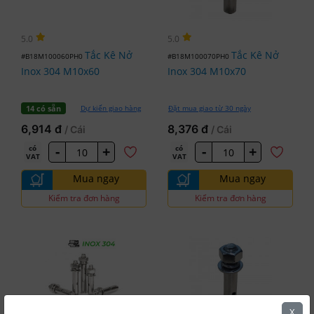
5.0
5.0
Tắc Kê Nở
Tắc Kê Nở
#B18M100060PH0
#B18M100070PH0
Inox 304 M10x60
Inox 304 M10x70
Dự kiến giao hàng
Đặt mua giao từ 30 ngày
14 có sẵn
6,914 đ
8,376 đ
/ Cái
/ Cái
-
+
-
+
có
có
VAT
VAT
Mua ngay
Mua ngay
Kiểm tra đơn hàng
Kiểm tra đơn hàng
X