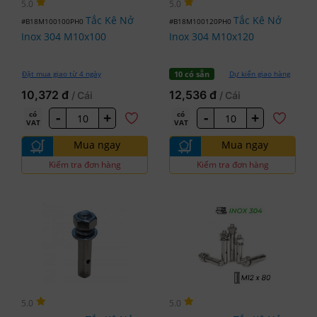
5.0
5.0
Tắc Kê Nở
Tắc Kê Nở
#B18M100100PH0
#B18M100120PH0
Inox 304 M10x100
Inox 304 M10x120
Đặt mua giao từ 4 ngày
Dự kiến giao hàng
10 có sẵn
10,372 đ
12,536 đ
/ Cái
/ Cái
-
+
-
+
có
có
VAT
VAT
Mua ngay
Mua ngay
Kiểm tra đơn hàng
Kiểm tra đơn hàng
5.0
5.0