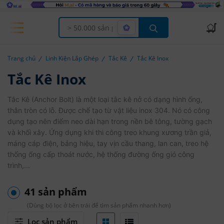
Offcanvas Menu Open
Trang chủ
Linh Kiện Lắp Ghép
Tắc Kê
Tắc Kê Inox
Tắc Kê Inox
Tắc Kê (Anchor Bolt) là một loại tắc kê nở có dạng hình ống,
thân tròn có lỗ. Được chế tạo từ vật liệu inox 304. Nó có công
dụng tạo nên điểm neo dài hạn trong nền bê tông, tường gạch
và khối xây. Ứng dụng khi thi công treo khung xương trần giả,
máng cáp điện, bảng hiệu, tay vịn cầu thang, lan can, treo hệ
thống ống cấp thoát nước, hệ thống đường ống gió công
trình,...
41 sản phẩm
(Dùng bộ lọc ở bên trái để tìm sản phẩm nhanh hơn)
Lọc sản phẩm