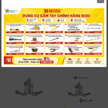
5.0
5.0
Tắc Kê Nở
Tắc Kê Nở
#B18M100080PH0
#B18M100090PH0
Inox 304 M10x80
Inox 304 M10x90
Dự kiến giao hàng
Đặt mua giao từ 30 ngày
2 có sẵn
8,860 đ
9,639 đ
/ Cái
/ Cái
-
+
-
+
có
có
VAT
VAT
Mua ngay
Mua ngay
Kiểm tra đơn hàng
Kiểm tra đơn hàng