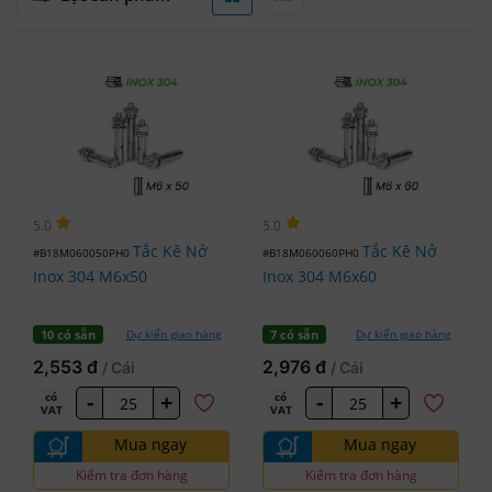
5.0
5.0
Tắc Kê Nở
Tắc Kê Nở
#B18M060050PH0
#B18M060060PH0
Inox 304 M6x50
Inox 304 M6x60
Dự kiến giao hàng
Dự kiến giao hàng
10 có sẵn
7 có sẵn
2,553 đ
2,976 đ
/ Cái
/ Cái
-
+
-
+
có
có
VAT
VAT
Mua ngay
Mua ngay
Kiểm tra đơn hàng
Kiểm tra đơn hàng