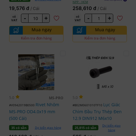
NPP - HCM
19,576 đ
258,610 đ
/ Cái
/ Cái
-
+
-
+
có
có
VAT
VAT
Mua ngay
Mua ngay
Kiểm tra đơn hàng
Kiểm tra đơn hàng
5.0
5.0
MS-PRO
Rivet Nhôm
Lục Giác
#V0942019B0500
#B02M0601010TF10
MS-PRO OD4.0x19 mm
Chìm Đầu Trụ Thép Đen
(500 Cái)
12.9 DIN912 M6x10
Dự kiến giao
Dự kiến giao hàng
35 có sẵn
25,815 có sẵn
hàng