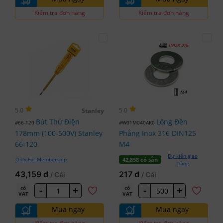
Kiểm tra đơn hàng
Kiểm tra đơn hàng
5.0
5.0
Stanley
Bút Thử Điện
Lông Đền
#66-120
#W01M040AK0
178mm (100-500V) Stanley
Phẳng Inox 316 DIN125
66-120
M4
Dự kiến giao
Only For Membership
42,858 có sẵn
hàng
43,159 đ
217 đ
/ Cái
/ Cái
-
+
-
+
có
có
VAT
VAT
Mua ngay
Mua ngay