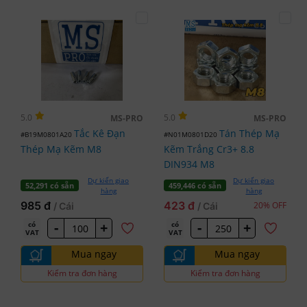
5.0
5.0
MS-PRO
MS-PRO
Tắc Kê Đạn
Tán Thép Mạ
#B19M0801A20
#N01M0801D20
Thép Mạ Kẽm M8
Kẽm Trắng Cr3+ 8.8
DIN934 M8
Dự kiến giao
Dự kiến giao
52,291 có sẵn
459,446 có sẵn
hàng
hàng
985 đ
423 đ
20% OFF
/ Cái
/ Cái
-
+
-
+
có
có
VAT
VAT
Mua ngay
Mua ngay
Kiểm tra đơn hàng
Kiểm tra đơn hàng