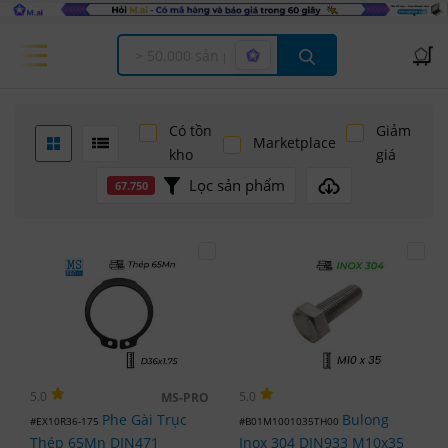
Offcanvas Menu Open
Có tồn
Giảm
Marketplace
kho
giá
Lọc sản phẩm
67.750
5.0
5.0
MS-PRO
Phe Gài Trục
Bulong
#EX10R36-175
#B01M1001035TH00
Thép 65Mn DIN471
Inox 304 DIN933 M10x35