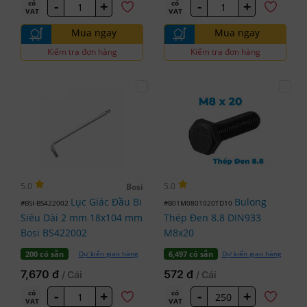
-
+
-
+
có
có
VAT
VAT
Mua ngay
Mua ngay
Kiểm tra đơn hàng
Kiểm tra đơn hàng
5.0
5.0
Bosi
Lục Giác Đầu Bi
Bulong
#BSI-BS422002
#B01M0801020TD10
Siêu Dài 2 mm 18x104 mm
Thép Đen 8.8 DIN933
Bosi BS422002
M8x20
Dự kiến giao hàng
Dự kiến giao hàng
200 có sẵn
6,497 có sẵn
7,670 đ
572 đ
/ Cái
/ Cái
-
+
-
+
có
có
VAT
VAT