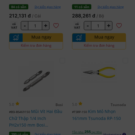
Dự kiến giao hàng
Dự kiến giao hàng
84 có sẵn
11 có sẵn
212,131 đ
288,261 đ
/ Cái
/ Bộ
-
+
-
+
có
có
VAT
VAT
Mua ngay
Mua ngay
Kiểm tra đơn hàng
Kiểm tra đơn hàng
5.0
5.0
Bosi
Tsunoda
Mũi Vít Hai Đầu
Kìm Mỏ Nhọn
#BSI-BS469150
#TSRP-150
Chữ Thập 1/4 Inch
161mm Tsunoda RP-150
PH2x150 mm Bosi
BS469150
255
Tồn kho
tại Kho
Dự kiến giao hàng
200 có sẵn
Marketplace