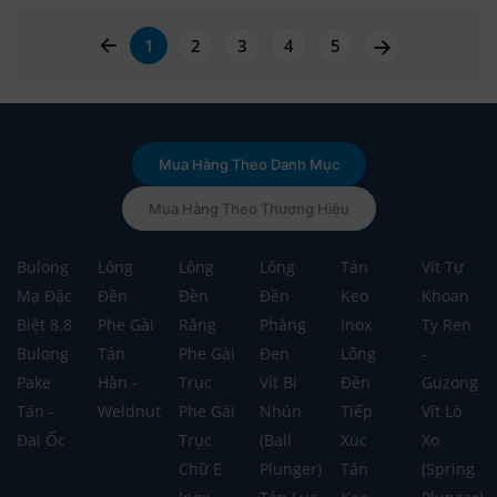
page left arrow
page right a
1
2
3
4
5
Mua Hàng Theo Danh Mục
Mua Hàng Theo Thương Hiệu
Bulong
Lông
Lông
Lông
Tán
Vít Tự
Mạ Đặc
Đền
Đền
Đền
Keo
Khoan
Biệt 8.8
Phe Gài
Răng
Phẳng
Inox
Ty Ren
Bulong
Tán
Phe Gài
Đen
Lông
-
Pake
Hàn -
Trục
Vít Bi
Đền
Guzong
Tán -
Weldnut
Phe Gài
Nhún
Tiếp
Vít Lò
Đai Ốc
Trục
(Ball
Xúc
Xo
Chữ E
Plunger)
Tán
(Spring