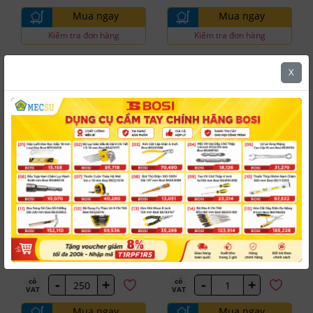
Mua ngay
Mua ngay
Kiểm tra đơn hàng
Kiểm tra đơn hàng
X
5.0
5.0
MS-PRO
Bosi
Tán Thép Đen
Tua Vít Bake
#N01M0801D10
#BSI-BS466843B
8.8 DIN934 M8
Cán Vuông Bọc Cao Su TPR
3x100 mm Bosi BS466843B
Dự kiến giao hàng
Dự kiến giao hàng
115 có sẵn
14 có sẵn
184 đ
17,401 đ
/ Cái
/ Cái
-
+
-
+
có
có
VAT
VAT
Mua ngay
Mua ngay