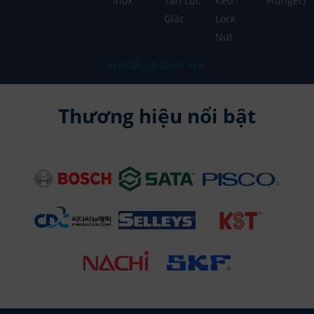
Inox
Tán Lục
Keo -
Plunger)
Giác
Lock
Nut
Xem tất cả danh mục
Thương hiệu nổi bật