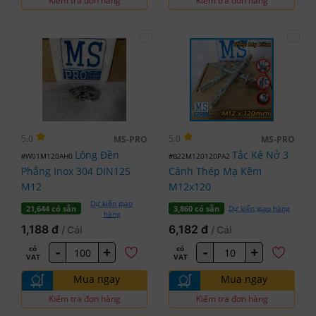
Kiểm tra đơn hàng
Kiểm tra đơn hàng
5.0
5.0
MS-PRO
MS-PRO
Lông Đền
Tắc Kê Nở 3
#W01M120AH0
#B22M120120PA2
Phẳng Inox 304 DIN125
Cánh Thép Mạ Kẽm
M12
M12x120
Dự kiến giao
Dự kiến giao hàng
21,644 có sẵn
3,860 có sẵn
hàng
1,188 đ
6,182 đ
/ Cái
/ Cái
-
+
-
+
có
có
VAT
VAT
Mua ngay
Mua ngay
Kiểm tra đơn hàng
Kiểm tra đơn hàng