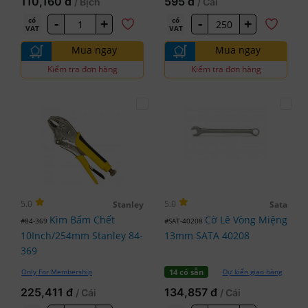
110,160 đ
595 đ
/ Bịch
/ Cái
-
+
-
+
có
có
VAT
VAT
Mua ngay
Mua ngay
Kiểm tra đơn hàng
Kiểm tra đơn hàng
5.0
5.0
Stanley
Sata
Kìm Bấm Chết
Cờ Lê Vòng Miệng
#84-369
#SAT-40208
10Inch/254mm Stanley 84-
13mm SATA 40208
369
Only For Membership
Dự kiến giao hàng
14 có sẵn
225,411 đ
134,857 đ
/ Cái
/ Cái