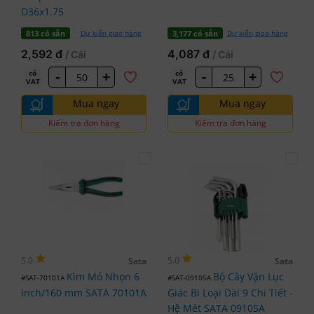
D36x1.75
Dự kiến giao hàng
Dự kiến giao hàng
813 có sẵn
3,177 có sẵn
2,592 đ
4,087 đ
/ Cái
/ Cái
-
+
-
+
có
có
VAT
VAT
Mua ngay
Mua ngay
Kiểm tra đơn hàng
Kiểm tra đơn hàng
5.0
5.0
Sata
Sata
Kìm Mỏ Nhọn 6
Bộ Cây Vặn Lục
#SAT-70101A
#SAT-09105A
inch/160 mm SATA 70101A
Giác Bi Loại Dài 9 Chi Tiết -
Hệ Mét SATA 09105A