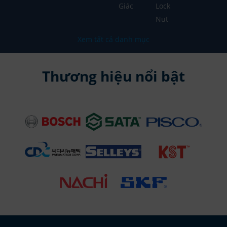
Giác
Lock
Nut
Xem tất cả danh mục
Thương hiệu nổi bật
2. Sản Phẩm Makita Nổi Bật Tại Mecsu
Makita cung cấp danh mục sản phẩm đa dạng, từ dụng cụ điện
đến dụng cụ dùng pin, đáp ứng mọi nhu cầu từ gia công cơ khí,
xây dựng đến DIY. Dưới đây là các dòng sản phẩm nổi bật tại
Mecsu (giá tham khảo quý 2/2025, có thể thay đổi):
2.1 Máy Mài Makita
Mô tả: Máy mài Makita dùng để mài, cắt, đánh bóng kim
loại, gỗ, hoặc đá, phù hợp cho xây dựng, cơ khí, và chế
biến vật liệu.
Đặc điểm nổi bật: