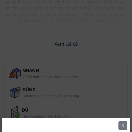
mang đến các sản phẩm như máy khoan, máy mài, máy cưa,
và máy vặn vít, phục vụ từ thợ chuyên nghiệp đến người dùng
gia đình. Là đại lý ủy quyền Makita tại TP.HCM, Mecsu tự hào
cung cấp sản phẩm chính hãng 100%, giá cả cạnh tranh, và
dịch vụ tận tâm. Hãy cùng khám phá nguồn gốc của Makita,
các dòng sản phẩm nổi bật, và lý do Mecsu là điểm đến lý
tưởng để sở hữu dụng cụ Makita chất lượng!
NHANH
Vì Đổi mới liên tục nên Nhanh hơn
ĐÚNG
Coi trọng và ưu tiên việc làm Đúng
1. Makita – Hành Trình Từ Nhật Bản Đến Toàn Cầu
ĐỦ
Ra đời năm 1915 tại Nagoya, Nhật Bản, Makita Corporation bắt
Tìm và mua Đủ Đơn hàng hơn
đầu với sứ mệnh chế tạo các dụng cụ điện chất lượng cao. Từ
X
một xưởng nhỏ, Makita đã phát triển thành thương hiệu toàn
KỊP THỜI