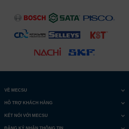
phân bổ lực mà không làm tăng chiều cao lắp ráp.
Bản vẽ kĩ thuật
VỀ MECSU
HỖ TRỢ KHÁCH HÀNG
KẾT NỐI VỚI MECSU
ĐĂNG KÝ NHẬN THÔNG TIN