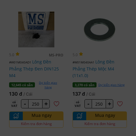
5.0
5.0
MS-PRO
Lông Đền
Lông Đền
#W01M040AD1
#W01M040AA1
Phẳng Thép Đen DIN125
Phẳng Thép Mộc M4
M4
(11x1.0)
Dự kiến giao
Dự kiến giao hàng
12,645 có sẵn
3,270 có sẵn
hàng
130 đ
137 đ
/ Cái
/ Cái
-
+
-
+
có
có
VAT
VAT
Mua ngay
Mua ngay
Kiểm tra đơn hàng
Kiểm tra đơn hàng