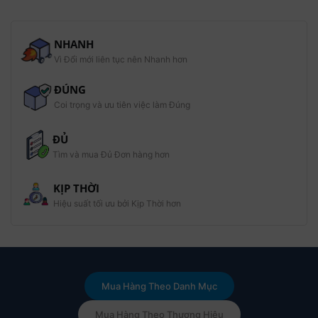
chống ăn mòn nhẹ. Long đền phẳng đen được dùng rộng rãi
trong lắp ráp máy móc (như động cơ), ô tô (khung xe), và xây
NHANH
dựng (kết cấu thép), nhờ chi phí thấp và hiệu quả cao.
Vì Đổi mới liên tục nên Nhanh hơn
ĐÚNG
Coi trọng và ưu tiên việc làm Đúng
ĐỦ
Tìm và mua Đủ Đơn hàng hơn
KỊP THỜI
Hiệu suất tối ưu bởi Kịp Thời hơn
Mua Hàng Theo Danh Mục
Mua Hàng Theo Thương Hiệu