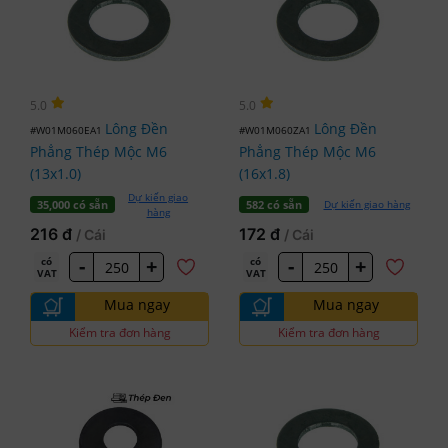
5.0
5.0
Lông Đền
Lông Đền
#W01M060EA1
#W01M060ZA1
Phẳng Thép Mộc M6
Phẳng Thép Mộc M6
(13x1.0)
(16x1.8)
Dự kiến giao
Dự kiến giao hàng
35,000 có sẵn
582 có sẵn
hàng
216 đ
172 đ
/ Cái
/ Cái
-
+
-
+
có
có
VAT
VAT
Mua ngay
Mua ngay
Kiểm tra đơn hàng
Kiểm tra đơn hàng