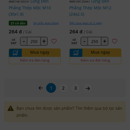
Lông Đền
Lông Đền
#W01M100CA1
#W01M120AA1
Phẳng Thép Mộc M10
Phẳng Thép Mộc M12
(30x1.8)
(24x2.5)
Dự kiến giao hàng
Đặt mua giao từ 3 ngày
21 có sẵn
264 đ
264 đ
/ Cái
/ Cái
-
+
-
+
có
có
VAT
VAT
Mua ngay
Mua ngay
Kiểm tra đơn hàng
Kiểm tra đơn hàng
page left arrow
page right arrow
1
2
3
Bạn chưa tìm được sản phẩm? Tìm thêm qua bộ lọc sản
phẩm.