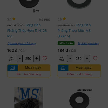
5.0
5.0
MS-PRO
Lông Đền
Lông Đền
#W01M080AD1
#W01M080AA1
Phẳng Thép Đen DIN125
Phẳng Thép Mộc M8
M8
(17x2.5)
Đặt mua giao từ 55 ngày
Dự kiến giao hàng
993 có sẵn
162 đ
184 đ
/ Cái
/ Cái
-
+
-
+
có
có
VAT
VAT
Mua ngay
Mua ngay
Kiểm tra đơn hàng
Kiểm tra đơn hàng