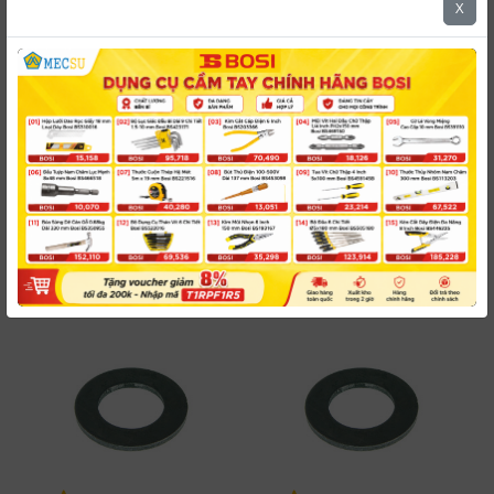
X
5.0
5.0
Lông Đền
Lông Đền
#W01M100BA1
#W01M100BA10
Phẳng Thép Mộc DIN9021
Phẳng Thép Đen DIN9021
M10
M10
Đặt mua giao từ 30 ngày
Đặt mua giao từ 30 ngày
1,512 đ
1,512 đ
/ Cái
/ Cái
-
+
-
+
có
có
VAT
VAT
Mua ngay
Mua ngay
Kiểm tra đơn hàng
Kiểm tra đơn hàng