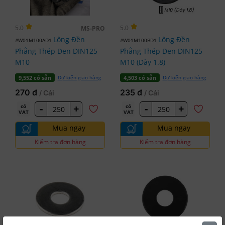
5.0
5.0
MS-PRO
Lông Đền
Lông Đền
#W01M100AD1
#W01M100BD1
Phẳng Thép Đen DIN125
Phẳng Thép Đen DIN125
M10
M10 (Dày 1.8)
Dự kiến giao hàng
Dự kiến giao hàng
9,552 có sẵn
4,503 có sẵn
270 đ
235 đ
/ Cái
/ Cái
-
+
-
+
có
có
VAT
VAT
Mua ngay
Mua ngay
Kiểm tra đơn hàng
Kiểm tra đơn hàng