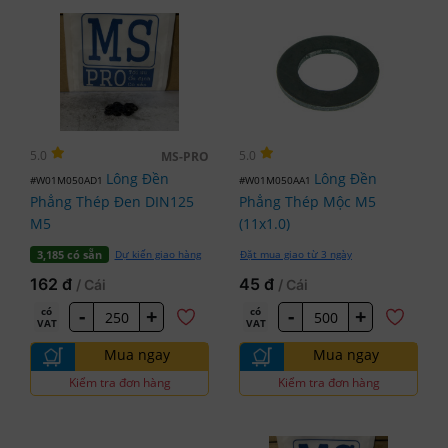
5.0
5.0
MS-PRO
Lông Đền
Lông Đền
#W01M050AD1
#W01M050AA1
Phẳng Thép Đen DIN125
Phẳng Thép Mộc M5
M5
(11x1.0)
Dự kiến giao hàng
Đặt mua giao từ 3 ngày
3,185 có sẵn
162 đ
45 đ
/ Cái
/ Cái
-
+
-
+
có
có
VAT
VAT
Mua ngay
Mua ngay
Kiểm tra đơn hàng
Kiểm tra đơn hàng