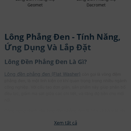
Geomet
Dacromet
Lông Phẳng Đen - Tính Năng,
Ứng Dụng Và Lắp Đặt
Lông Đền Phẳng Đen Là Gì?
Lông đền phẳng đen (Flat Washer)
còn gọi là vòng đệm
phẳng đen, là một linh kiện cơ khí quan trọng trong nhiều ngành
công nghiệp. Với cấu tạo đơn giản, sản phẩm này giúp phân bổ
đều lực, giảm ma sát giữa các chi tiết, và tăng độ bền cho mối
nối.
Công dụng chính của long đền phẳng đen là bảo vệ bề mặt chi
tiết, tăng khả năng chịu lực, ngăn ngừa lỏng lẻo và giảm gỉ sét
trong môi trường thông thường. Nó thường được làm từ thép,
xử lý bề mặt bằng lớp oxit đen (black oxide) để tăng khả năng