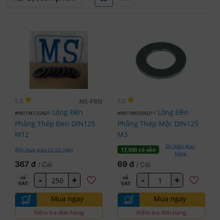
5.0
5.0
MS-PRO
Lông Đền
Lông Đền
#W01M120AD1
#W01M030AD11
Phẳng Thép Đen DIN125
Phẳng Thép Mộc DIN125
M12
M3
Dự kiến giao
Đặt mua giao từ 55 ngày
17,500 có sẵn
hàng
367 đ
69 đ
/ Cái
/ Cái
-
+
-
+
có
có
VAT
VAT
Mua ngay
Mua ngay
Kiểm tra đơn hàng
Kiểm tra đơn hàng