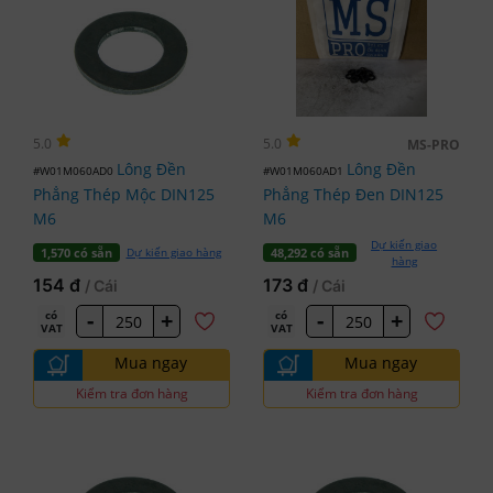
5.0
5.0
MS-PRO
Lông Đền
Lông Đền
#W01M060AD0
#W01M060AD1
Phẳng Thép Mộc DIN125
Phẳng Thép Đen DIN125
M6
M6
Dự kiến giao
Dự kiến giao hàng
1,570 có sẵn
48,292 có sẵn
hàng
154 đ
173 đ
/ Cái
/ Cái
-
+
-
+
có
có
VAT
VAT
Mua ngay
Mua ngay
Kiểm tra đơn hàng
Kiểm tra đơn hàng