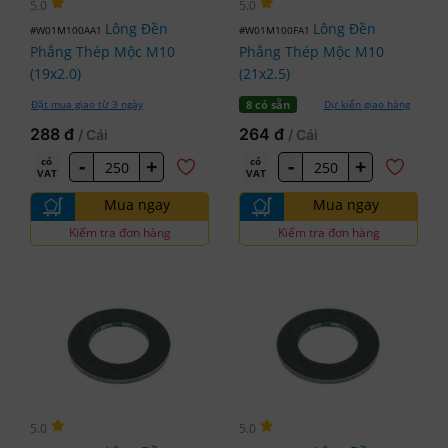
5.0
5.0
Lông Đền
Lông Đền
#W01M100AA1
#W01M100FA1
Phẳng Thép Mộc M10
Phẳng Thép Mộc M10
(19x2.0)
(21x2.5)
Đặt mua giao từ 3 ngày
Dự kiến giao hàng
8 có sẵn
288 đ
264 đ
/ Cái
/ Cái
-
+
-
+
có
có
VAT
VAT
Mua ngay
Mua ngay
Kiểm tra đơn hàng
Kiểm tra đơn hàng
5.0
5.0