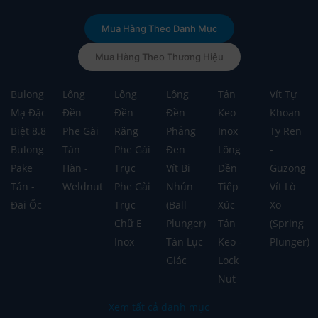
Mua Hàng Theo Danh Mục
Mua Hàng Theo Thương Hiệu
Bulong
Lông
Lông
Lông
Tán
Vít Tự
Mạ Đặc
Đền
Đền
Đền
Keo
Khoan
Biệt 8.8
Phe Gài
Răng
Phẳng
Inox
Ty Ren
Bulong
Tán
Phe Gài
Đen
Lông
-
Pake
Hàn -
Trục
Vít Bi
Đền
Guzong
Tán -
Weldnut
Phe Gài
Nhún
Tiếp
Vít Lò
Đai Ốc
Trục
(Ball
Xúc
Xo
Chữ E
Plunger)
Tán
(Spring
Inox
Tán Lục
Keo -
Plunger)
Giác
Lock
Nut
Xem tất cả danh mục