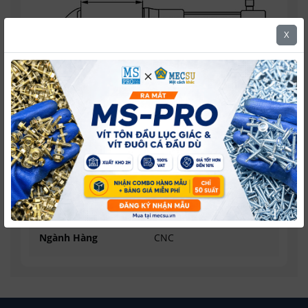
X
Loại Sản Phẩm
Cảo Chữ C
Size
75 mm
Thương Hiệu
Asaki
Ngành Hàng
CNC