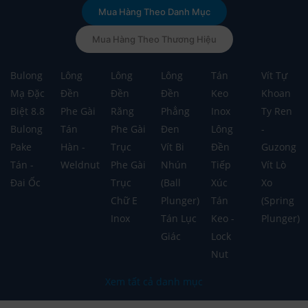
Mua Hàng Theo Danh Mục
Mua Hàng Theo Thương Hiệu
Bulong
Lông
Lông
Lông
Tán
Vít Tự
Mạ Đặc
Đền
Đền
Đền
Keo
Khoan
Biệt 8.8
Phe Gài
Răng
Phẳng
Inox
Ty Ren
Bulong
Tán
Phe Gài
Đen
Lông
-
Pake
Hàn -
Trục
Vít Bi
Đền
Guzong
Tán -
Weldnut
Phe Gài
Nhún
Tiếp
Vít Lò
Đai Ốc
Trục
(Ball
Xúc
Xo
Chữ E
Plunger)
Tán
(Spring
Inox
Tán Lục
Keo -
Plunger)
Giác
Lock
Nut
Xem tất cả danh mục