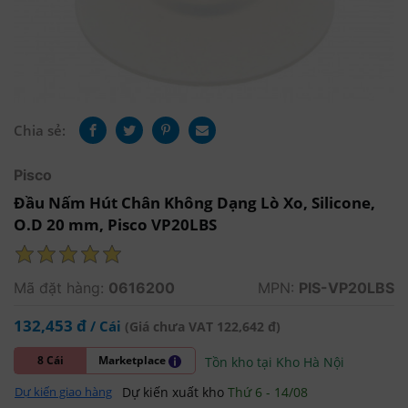
Chia sẻ:
Pisco
Đầu Nấm Hút Chân Không Dạng Lò Xo, Silicone,
O.D 20 mm, Pisco VP20LBS
Mã đặt hàng:
0616200
MPN:
PIS-VP20LBS
132,453 đ
/ Cái
(Giá chưa VAT 122,642 đ)
8 Cái
Marketplace
Tồn kho tại Kho Hà Nội
Dự kiến xuất kho
Thứ 6 - 14/08
Dự kiến giao hàng