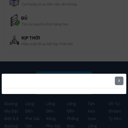
Coi trọng và ưu tiên việc làm Đúng
ĐỦ
Tìm và mua Đủ Đơn hàng hơn
KỊP THỜI
Hiệu suất tối ưu bởi Kịp Thời hơn
Mua Hàng Theo Danh Mục
X
Mua Hàng Theo Thương Hiệu
Bulong
Lông
Lông
Lông
Tán
Vít Tự
Mạ Đặc
Đền
Đền
Đền
Keo
Khoan
Biệt 8.8
Phe Gài
Răng
Phẳng
Inox
Ty Ren
Bulong
Tán
Phe Gài
Đen
Lông
-