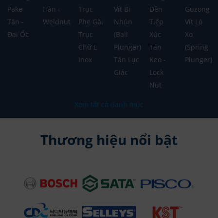
Pake
Hàn -
Trục
Vít Bi
Đền
Guzong
Tán -
Weldnut
Phe Gài
Nhún
Tiếp
Vít Lò
Đai Ốc
Trục
(Ball
Xúc
Xo
Chữ E
Plunger)
Tán
(Spring
Inox
Tán Lục
Keo -
Plunger)
Giác
Lock
Nut
Xem tất cả danh mục
Thương hiệu nổi bật