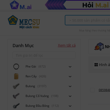
Mua hàng theo thương hi
Danh Mục
Xem tất cả
N
Hình 
Phe Gài
(672)
Ren Cấy
(426)
Bulong
(3197)
085984
Bulong Cổ Vuông
(198)
Bulong Đầu Bông
(112)