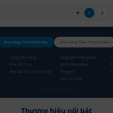
page left arrow
1
2
Mua Hàng Theo Danh Mục
Mua Hàng Theo Thương Hiệu
Lông Đền Răng
Lông Đền Phẳng Đen
T
Phe Gài Trục
Vít Bi Nhún (Ball
L
Phe Gài Trục Chữ E Inox
Plunger)
T
Tán Lục Giác
Xem tất cả danh mục
Thương hiệu nổi bật