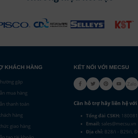
Ợ KHÁCH HÀNG
KẾT NỐI VỚI MECSU
thường gặp
Facebook
Twitter
Pinterest
Youtub
Zalo
ẫn mua hàng
Cần hỗ trợ hãy liên hệ vớ
ẫn thanh toán
khách hàng
Tổng đài CSKH:
180081
Email:
sales@mecsu.vn
hức giao hàng
Địa chỉ:
B28/i - B29/i, 
n tạo tài khoản