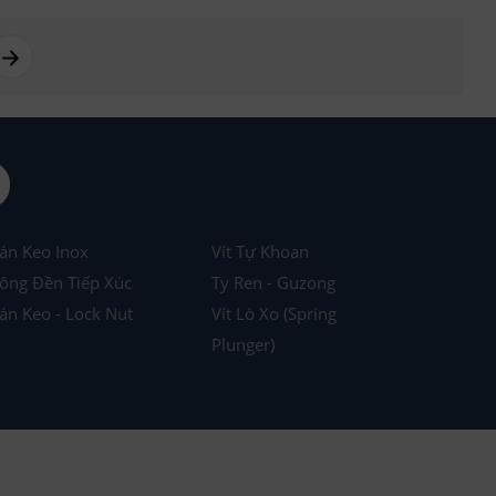
page right arrow
án Keo Inox
Vít Tự Khoan
ông Đền Tiếp Xúc
Ty Ren - Guzong
án Keo - Lock Nut
Vít Lò Xo (Spring
Plunger)