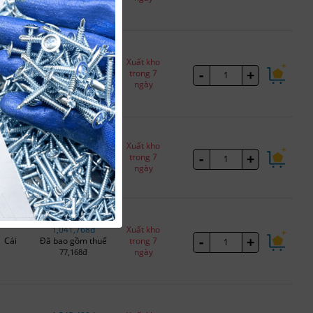
2,667,384đ
Xuất kho
-
+
Cái
Đã bao gồm thuế
trong 7
ngày
197,584đ
686,880đ
Xuất kho
-
+
Cái
Đã bao gồm thuế
trong 7
ngày
50,880đ
1,041,768đ
Xuất kho
-
+
Cái
Đã bao gồm thuế
trong 7
ngày
77,168đ