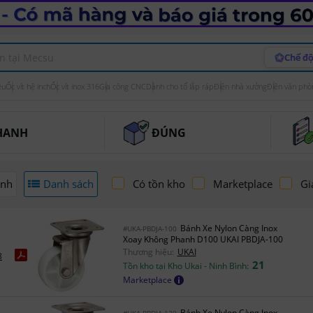
Chế độ
ệu
Ốc vít hệ inch
Ốc vít inox 316
Gia công CNC
Dành cho tổ lắp ráp
Điện nhà xưởng
Điện văn phò
HANH
ĐÚNG
ảnh
Danh sách
Có tồn kho
Marketplace
Gi
Bánh Xe Nylon Càng Inox
#UKA-PBDJA-100
Xoay Không Phanh D100 UKAI PBDJA-100
Thương hiệu:
UKAI
8
21
Tồn kho tại Kho Ukai - Ninh Bình:
Marketplace
Bánh Xe Nylon Càng Inox
#UKA-PBDJA-130