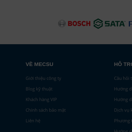
Dụng Cụ Đo Khoảng Cách
(8)
Dụng Cụ Đo Điện
(35)
Băng Keo
(2)
Dung Dịch Tẩy Rửa - Chống Gỉ
(14)
Sét
Sơn
(52)
Keo Dán
(37)
Con Lăn Sơn
(11)
Xe Đẩy Hàng
(25)
Đèn Pin
(13)
Phụ Kiện Bảo Hộ
(78)
VỀ MECSU
HỖ TR
Găng Tay Bảo Hộ
(16)
Giới thiệu công ty
Câu hỏi 
Blog kỹ thuật
Hướng d
Khách hàng VIP
Hướng d
Chính sách bảo mật
Dịch vụ 
Liên hệ
Phương t
Hướng dẫ