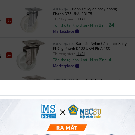
Bánh Xe Nylon Xoay Không
#UKA-PBJ-75
Phanh D75 UKAI PBJ-75
Thương hiệu:
UKAI
7
24
Tồn kho tại Kho Ukai - Ninh Bình:
Marketplace
Bánh Xe Nylon Càng Inox Xoay
#UKA-PBJA-100
Không Phanh D100 UKAI PBJA-100
Thương hiệu:
UKAI
3
4
Tồn kho tại Kho Ukai - Ninh Bình:
Marketplace
Bánh Xe Nylon Càng Inox Xoay
#UKA-PBJA-130
Không Phanh D130 UKAI PBJA-130
Thương hiệu:
UKAI
4
4
Tồn kho tại Kho Ukai - Ninh Bình:
Marketplace
Bánh Xe Nylon Càng Inox Xoay
#UKA-PBJA-150
Không Phanh D150 UKAI PBJA-150
Thương hiệu:
UKAI
5
4
Tồn kho tại Kho Ukai - Ninh Bình: