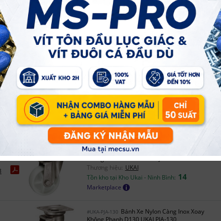
Marketplace
Bánh Xe Nylon Càng Inox Xoay
#UKA-PBJA-200
Không Phanh D200 UKAI PBJA-200
Thương hiệu:
UKAI
6
4
Tồn kho tại Kho Ukai - Ninh Bình:
Marketplace
Bánh Xe Nylon Càng Inox Xoay
#UKA-PBJA-75
Không Phanh D75 UKAI PBJA-75
Thương hiệu:
UKAI
2
4
Tồn kho tại Kho Ukai - Ninh Bình:
Marketplace
Bánh Xe Nylon Càng Inox Xoay
#UKA-PJA-100
Không Phanh D100 UKAI PJA-100
Thương hiệu:
UKAI
3
14
Tồn kho tại Kho Ukai - Ninh Bình:
Marketplace
Bánh Xe Nylon Càng Inox Xoay
#UKA-PJA-130
Không Phanh D130 UKAI PJA-130