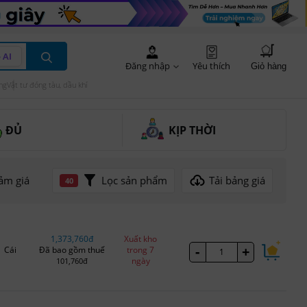
 AI
Đăng nhập
Yêu thích
Giỏ hàng
ng
Vật tư đóng tàu, dầu khí
ĐỦ
KỊP THỜI
Lọc sản phẩm
Tải bảng giá
ảm giá
40
1,373,760đ
Xuất kho
-
+
Cái
Đã bao gồm thuế
trong 7
ngày
101,760đ