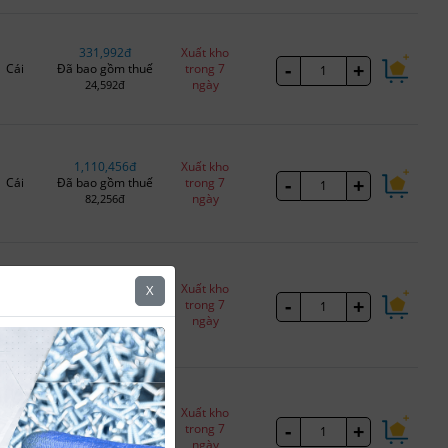
331,992đ
Xuất kho
-
+
Cái
Đã bao gồm thuế
trong 7
ngày
24,592đ
1,110,456đ
Xuất kho
-
+
Cái
Đã bao gồm thuế
trong 7
ngày
82,256đ
1,648,512đ
Xuất kho
X
-
+
Cái
Đã bao gồm thuế
trong 7
ngày
122,112đ
1,923,264đ
Xuất kho
-
+
Cái
Đã bao gồm thuế
trong 7
ngày
142,464đ