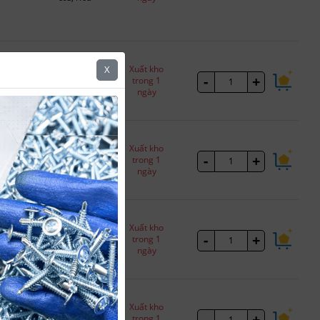
662,381đ
Xuất kho
X
-
+
Cái
Đã bao gồm thuế
trong 1
ngày
49,065đ
789,569đ
Xuất kho
-
+
Cái
Đã bao gồm thuế
trong 1
ngày
58,487đ
549,962đ
Xuất kho
-
+
Cái
Đã bao gồm thuế
trong 1
ngày
40,738đ
814,640đ
Xuất kho
-
+
Cái
Đã bao gồm thuế
trong 1