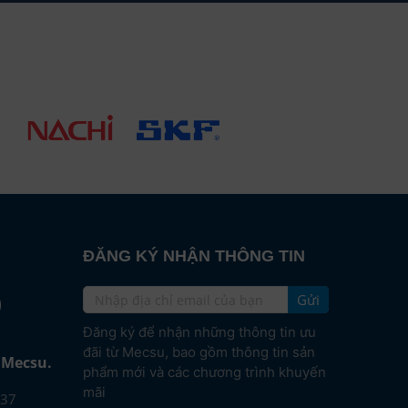
ĐĂNG KÝ NHẬN THÔNG TIN
Gửi
e
Đăng ký để nhận những thông tin ưu
đãi từ Mecsu, bao gồm thông tin sản
i Mecsu.
phẩm mới và các chương trình khuyến
mãi
37