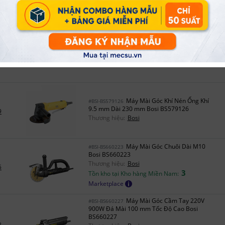
14
Tồn kho tại Kho hàng Miền Nam:
Marketplace
Máy Mài Góc 750W
#DEW-DWE750T-B1
100mm Dewalt DWE750T-B1
4
Thương hiệu:
Dewalt
Máy Mài Góc Khí Nén Ống Khí
#BSI-BS579126
9.5 mm Dài 230 mm Bosi BS579126
9
Thương hiệu:
Bosi
Máy Mài Góc Chuôi Dài M10
#BSI-BS660223
Bosi BS660223
Thương hiệu:
Bosi
5
3
Tồn kho tại Kho hàng Miền Nam:
Marketplace
Máy Mài Góc Cầm Tay 220V
#BSI-BS660227
900W Đá Mài 100 mm Tốc Độ Cao Bosi
BS660227
8