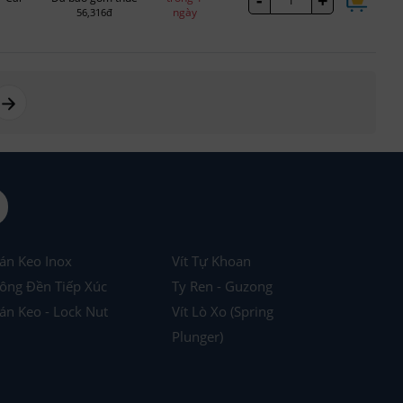
-
+
ngày
56,316đ
page right arrow
án Keo Inox
Vít Tự Khoan
ông Đền Tiếp Xúc
Ty Ren - Guzong
án Keo - Lock Nut
Vít Lò Xo (Spring
Plunger)