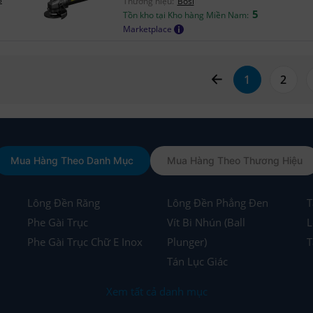
Thương hiệu:
Bosi
5
Tồn kho tại Kho hàng Miền Nam:
Marketplace
page left arrow
1
2
Mua Hàng Theo Danh Mục
Mua Hàng Theo Thương Hiệu
Lông Đền Răng
Lông Đền Phẳng Đen
T
Phe Gài Trục
Vít Bi Nhún (Ball
L
Phe Gài Trục Chữ E Inox
Plunger)
T
Tán Lục Giác
Xem tất cả danh mục