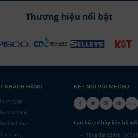
Thương hiệu nổi bật
Ợ KHÁCH HÀNG
KẾT NỐI VỚI MECSU
thường gặp
Facebook
Twitter
Pinterest
Youtub
Zalo
ẫn mua hàng
Cần hỗ trợ hãy liên hệ vớ
ẫn thanh toán
khách hàng
Tổng đài CSKH:
180081