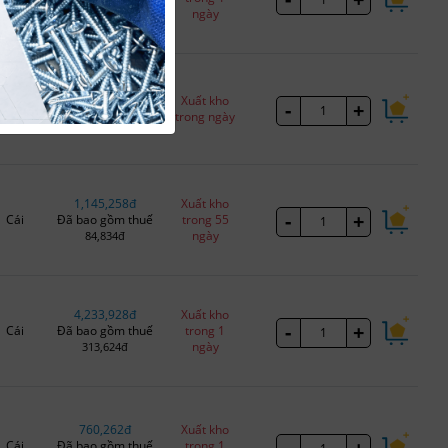
ngày
60,344đ
1,166,000đ
Xuất kho
-
+
Cái
Đã bao gồm thuế
trong ngày
106,000đ
1,145,258đ
Xuất kho
-
+
Cái
Đã bao gồm thuế
trong 55
ngày
84,834đ
4,233,928đ
Xuất kho
-
+
Cái
Đã bao gồm thuế
trong 1
ngày
313,624đ
760,262đ
Xuất kho
Cái
Đã bao gồm thuế
trong 1