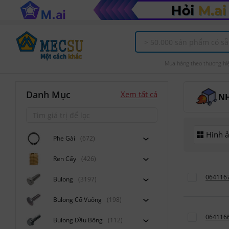
Mua hàng theo thương hi
Danh Mục
Xem tất cả
N
Hình 
Phe Gài
(672)
Ren Cấy
(426)
064116
Bulong
(3197)
Bulong Cổ Vuông
(198)
064116
Bulong Đầu Bông
(112)