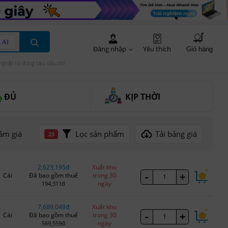
 AI
Đăng nhập
Yêu thích
Giỏ hàng
ng
Vật tư đóng tàu, dầu khí
ĐỦ
KỊP THỜI
Lọc sản phẩm
Tải bảng giá
ảm giá
23
2,623,195đ
Xuất kho
-
+
Cái
Đã bao gồm thuế
trong 30
ngày
194,311đ
7,689,049đ
Xuất kho
-
+
Cái
Đã bao gồm thuế
trong 30
ngày
569,559đ