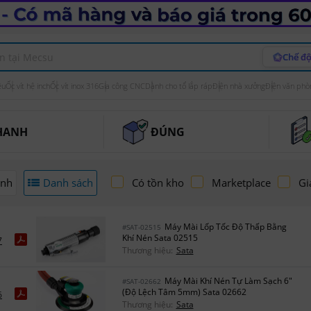
Chế độ
ệu
Ốc vít hệ inch
Ốc vít inox 316
Gia công CNC
Dành cho tổ lắp ráp
Điện nhà xưởng
Điện văn phò
HANH
ĐÚNG
ảnh
Danh sách
Có tồn kho
Marketplace
Gi
Máy Mài Lốp Tốc Độ Thấp Bằng
#SAT-02515
Khí Nén Sata 02515
7
Thương hiệu:
Sata
Máy Mài Khí Nén Tự Làm Sạch 6"
#SAT-02662
(Độ Lệch Tâm 5mm) Sata 02662
6
Thương hiệu:
Sata