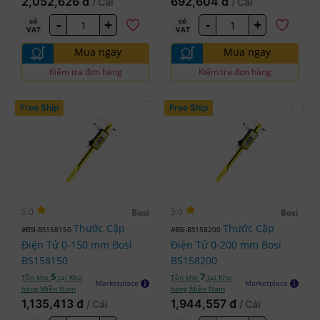
2,052,626 đ
692,604 đ
/ Cái
/ Cái
-
+
-
+
có
có
VAT
VAT
Mua ngay
Mua ngay
Kiểm tra đơn hàng
Kiểm tra đơn hàng
Free Ship
Free Ship
5.0
5.0
Bosi
Bosi
Thước Cặp
Thước Cặp
#BSI-BS158150
#BSI-BS158200
Điện Tử 0-150 mm Bosi
Điện Tử 0-200 mm Bosi
BS158150
BS158200
5
7
Tồn kho
tại Kho
Tồn kho
tại Kho
Marketplace
Marketplace
hàng Miền Nam
hàng Miền Nam
1,135,413 đ
1,944,557 đ
/ Cái
/ Cái