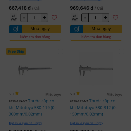
667,418 đ
969,646 đ
/ Cái
/ Cái
-
+
-
+
có
có
VAT
VAT
Mua ngay
Mua ngay
Kiểm tra đơn hàng
Kiểm tra đơn hàng
Free Ship
5.0
5.0
Mitutoyo
Mitutoyo
Thước cặp cơ
Thước cặp cơ
#530-119-MT
#530-312-MT
khí Mitutoyo 530-119 (0-
khí Mitutoyo 530-312 (0-
300mm/0.02mm)
150mm/0.02mm)
Đặt mua giao từ 3 ngày
Đặt mua giao từ 3 ngày