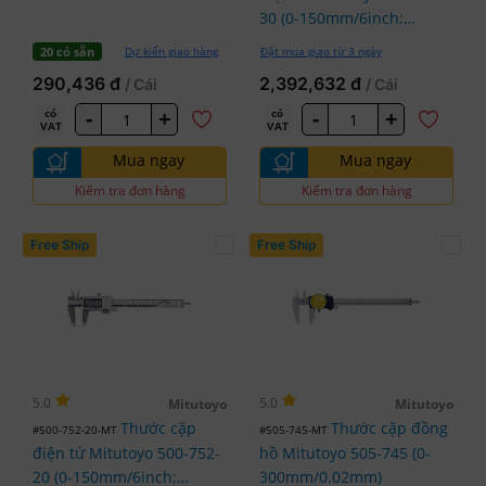
30 (0-150mm/6inch;
x0.01mm)
Dự kiến giao hàng
Đặt mua giao từ 3 ngày
20 có sẵn
290,436 đ
2,392,632 đ
/ Cái
/ Cái
-
+
-
+
có
có
VAT
VAT
Mua ngay
Mua ngay
Kiểm tra đơn hàng
Kiểm tra đơn hàng
Free Ship
Free Ship
5.0
5.0
Mitutoyo
Mitutoyo
Thước cặp
Thước cặp đồng
#500-752-20-MT
#505-745-MT
điện tử Mitutoyo 500-752-
hồ Mitutoyo 505-745 (0-
20 (0-150mm/6inch;
300mm/0.02mm)