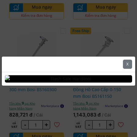
Mua ngay
Mua ngay
Kiểm tra đơn hàng
Kiểm tra đơn hàng
Free Ship
X
5.0
5.0
Bosi
Bosi
Thước Cặp 0-
Thước Cặp
#BSI-BS160300
#BSI-BS161150
300 mm Bosi BS160300
Đồng Hồ Cao Cấp 0-150
mm Bosi BS161150
9
3
Tồn kho
tại Kho
Tồn kho
tại Kho
Marketplace
Marketplace
hàng Miền Nam
hàng Miền Nam
828,721 đ
1,143,083 đ
/ Cái
/ Cái
-
+
-
+
có
có
VAT
VAT
Mua ngay
Mua ngay