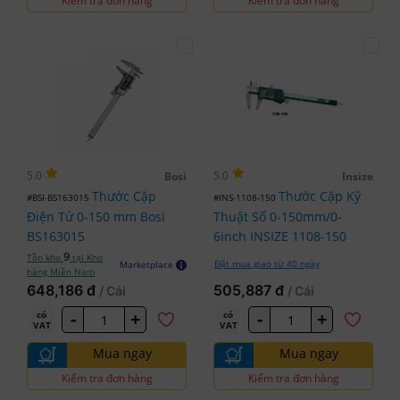
Kiểm tra đơn hàng
Kiểm tra đơn hàng
5.0
5.0
Bosi
Insize
Thước Cặp
Thước Cặp Kỹ
#BSI-BS163015
#INS-1108-150
Điện Tử 0-150 mm Bosi
Thuật Số 0-150mm/0-
BS163015
6inch INSIZE 1108-150
9
Tồn kho
tại Kho
Đặt mua giao từ 40 ngày
Marketplace
hàng Miền Nam
648,186 đ
505,887 đ
/ Cái
/ Cái
-
+
-
+
có
có
VAT
VAT
Mua ngay
Mua ngay
Kiểm tra đơn hàng
Kiểm tra đơn hàng