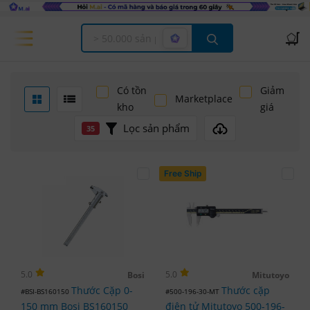
Offcanvas Menu Open
Có tồn
Giảm
Marketplace
kho
giá
Lọc sản phẩm
35
Free Ship
5.0
5.0
Bosi
Mitutoyo
Thước Cặp 0-
Thước cặp
#BSI-BS160150
#500-196-30-MT
150 mm Bosi BS160150
điện tử Mitutoyo 500-196-