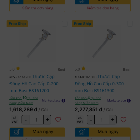
Kiểm tra đơn hàng
Kiểm tra đơn hàng
Free Ship
Free Ship
5.0
5.0
Bosi
Bosi
Thước Cặp
Thước Cặp
#BSI-BS161200
#BSI-BS161300
Đồng Hồ Cao Cấp 0-200
Đồng Hồ Cao Cấp 0-300
mm Bosi BS161200
mm Bosi BS161300
10
4
Tồn kho
tại Kho
Tồn kho
tại Kho
Marketplace
Marketplace
hàng Miền Nam
hàng Miền Nam
1,618,289 đ
2,277,351 đ
/ Cái
/ Cái
-
+
-
+
có
có
VAT
VAT
Mua ngay
Mua ngay