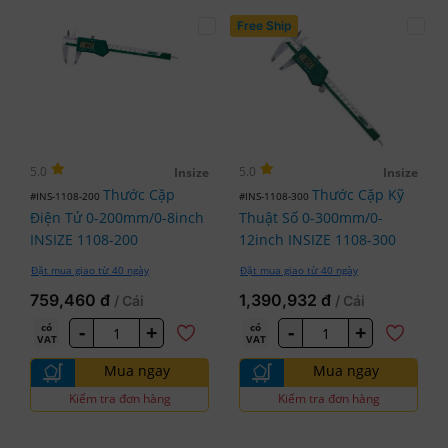
Free Ship
5.0
5.0
Insize
Insize
Thước Cặp
Thước Cặp Kỹ
#INS-1108-200
#INS-1108-300
Điện Tử 0-200mm/0-8inch
Thuật Số 0-300mm/0-
INSIZE 1108-200
12inch INSIZE 1108-300
Đặt mua giao từ 40 ngày
Đặt mua giao từ 40 ngày
759,460 đ
1,390,932 đ
/ Cái
/ Cái
-
+
-
+
có
có
VAT
VAT
Mua ngay
Mua ngay
Kiểm tra đơn hàng
Kiểm tra đơn hàng