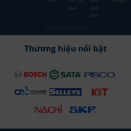
Inox
Tán Lục
Keo -
Plunger)
Giác
Lock
Nut
Xem tất cả danh mục
Thương hiệu nổi bật