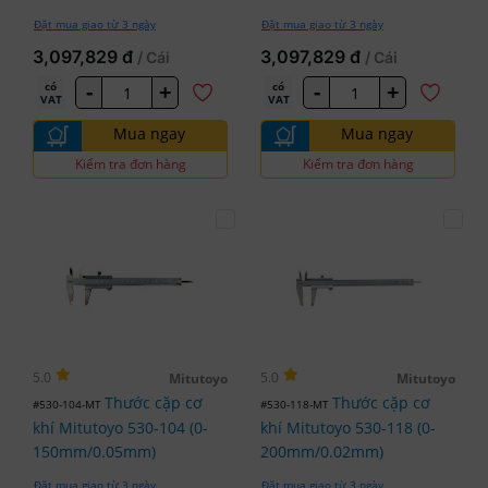
x0.01mm)
Đặt mua giao từ 3 ngày
Đặt mua giao từ 3 ngày
3,097,829 đ
3,097,829 đ
/ Cái
/ Cái
-
+
-
+
có
có
VAT
VAT
Mua ngay
Mua ngay
Kiểm tra đơn hàng
Kiểm tra đơn hàng
5.0
5.0
Mitutoyo
Mitutoyo
Thước cặp cơ
Thước cặp cơ
#530-104-MT
#530-118-MT
khí Mitutoyo 530-104 (0-
khí Mitutoyo 530-118 (0-
150mm/0.05mm)
200mm/0.02mm)
Đặt mua giao từ 3 ngày
Đặt mua giao từ 3 ngày