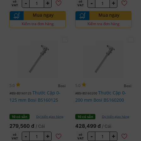
-
+
-
+
có
có
VAT
VAT
Mua ngay
Mua ngay
Kiểm tra đơn hàng
Kiểm tra đơn hàng
5.0
5.0
Bosi
Bosi
Thước Cặp 0-
Thước Cặp 0-
#BSI-BS160125
#BSI-BS160200
125 mm Bosi BS160125
200 mm Bosi BS160200
Dự kiến giao hàng
Dự kiến giao hàng
10 có sẵn
10 có sẵn
279,560 đ
428,499 đ
/ Cái
/ Cái
-
+
-
+
có
có
VAT
VAT