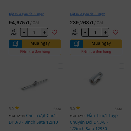
Đặt mua giao từ 30 ngày
Đặt mua giao từ 30 ngày
94,675 đ
239,263 đ
/ Cái
/ Cái
-
+
-
+
có
có
VAT
VAT
Mua ngay
Mua ngay
Kiểm tra đơn hàng
Kiểm tra đơn hàng
5.0
5.0
Sata
Sata
Cần Trượt Chữ T
Đầu Trượt Tuýp
#SAT-12910
#SAT-12930
Dr.3/8 - 8inch Sata 12910
Chuyển Đổi Dr.3/8 -
1/2inch Sata 12930