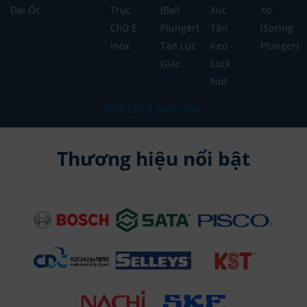
Đai Ốc
Trục
(Ball
Xúc
Xo
Chữ E
Plunger)
Tán
(Spring
Inox
Tán Lục
Keo -
Plunger)
Giác
Lock
Nut
Xem tất cả danh mục
Thương hiệu nổi bật