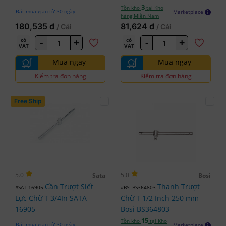
3
Tồn kho
tại Kho
Đặt mua giao từ 30 ngày
Marketplace
hàng Miền Nam
180,535 đ
81,624 đ
/ Cái
/ Cái
-
+
-
+
có
có
VAT
VAT
Mua ngay
Mua ngay
Kiểm tra đơn hàng
Kiểm tra đơn hàng
Free Ship
5.0
5.0
Sata
Bosi
Cần Trượt Siết
Thanh Trượt
#SAT-16905
#BSI-BS364803
Lực Chữ T 3/4In SATA
Chữ T 1/2 Inch 250 mm
16905
Bosi BS364803
15
Tồn kho
tại Kho
Đặt mua giao từ 30 ngày
Marketplace