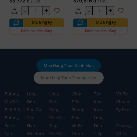
33,772 đ
379,616 đ
/ Cái
/ Cái
-
+
-
+
có
có
VAT
VAT
Mua ngay
Mua ngay
Kiểm tra đơn hàng
Kiểm tra đơn hàng
Mua Hàng Theo Danh Mục
Mua Hàng Theo Thương Hiệu
Bulong
Lông
Lông
Lông
Tán
Vít Tự
Mạ Đặc
Đền
Đền
Đền
Keo
Khoan
Biệt 8.8
Phe Gài
Răng
Phẳng
Inox
Ty Ren
Bulong
Tán
Phe Gài
Đen
Lông
-
Pake
Hàn -
Trục
Vít Bi
Đền
Guzong
Tán -
Weldnut
Phe Gài
Nhún
Tiếp
Vít Lò