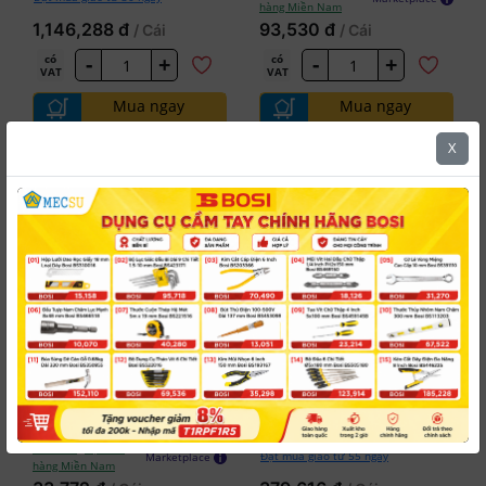
hàng Miền Nam
1,146,288 đ
93,530 đ
/ Cái
/ Cái
-
+
-
+
có
có
VAT
VAT
Mua ngay
Mua ngay
Kiểm tra đơn hàng
Kiểm tra đơn hàng
X
5.0
5.0
Bosi
Bosi
Thanh Trượt
Thanh Trượt
#BSI-BS364841
#BSI-BS366818
Chữ T 1/4 Inch 115 mm
Chữ T 3/4 Inch Dài 460
Bosi BS364841
mm Bosi BS366818
6
Tồn kho
tại Kho
Đặt mua giao từ 55 ngày
Marketplace
hàng Miền Nam