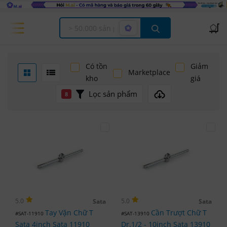
Offcanvas Menu Open
Có tồn
Giảm
Marketplace
kho
giá
Lọc sản phẩm
8
5.0
5.0
Sata
Sata
Tay Vặn Chữ T
Cần Trượt Chữ T
#SAT-11910
#SAT-13910
Sata 4inch Sata 11910
Dr.1/2 - 10inch Sata 13910