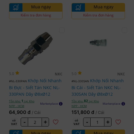
Mua ngay
Mua ngay
Kiểm tra đơn hàng
Kiểm tra đơn hàng
5.0
5.0
NKC
NKC
Khớp Nối Nhanh
Khớp Nối Nhanh
#NL-330PAN
#NL-330SAN
Bi Đực - Siết Tán NKC NL-
Bi Cái - Siết Tán NKC NL-
330PAN Dây Ø8xØ12
330SAN Dây Ø8xØ12
1
82
Tồn kho
tại Kho
Tồn kho
tại Kho
Marketplace
Marketplace
NPP - HCM
NPP - HCM
64,900 đ
151,800 đ
/ Cái
/ Cái
-
+
-
+
có
có
VAT
VAT
Mua ngay
Mua ngay