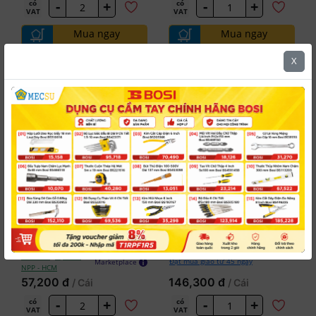
-
+
-
+
có
có
VAT
VAT
Mua ngay
Mua ngay
Kiểm tra đơn hàng
Kiểm tra đơn hàng
X
5.0
5.0
NKC
NKC
Khớp Nối Nhanh
Khớp Nối Nhanh
#NL-310PAN
#NL-310SAN
Bi Đực - Siết Tán NKC NL-
Bi Cái - Siết Tán NKC NL-
310PAN Dây Ø5xØ8
310SAN Dây Ø5xØ8
1
Tồn kho
tại Kho
Đặt mua giao từ 45 ngày
Marketplace
NPP - HCM
57,200 đ
146,300 đ
/ Cái
/ Cái
-
+
-
+
có
có
VAT
VAT