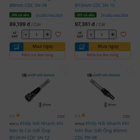
Ø8mm CDC SN 08
Ø10mm CDC SN 10
Dự kiến giao hàng
Dự kiến giao hàng
245 có sẵn
291 có sẵn
89,199 đ
97,361 đ
/ Cái
/ Cái
-
+
-
+
có
có
VAT
VAT
Mua ngay
Mua ngay
Kiểm tra đơn hàng
Kiểm tra đơn hàng
5.0
5.0
CDC
CDC
Khớp Nối Nhanh Khí
Khớp Nối Nhanh Khí
#SN12
#PN08
Nén Bi Cái Siết Ống
Nén Đực Siết Ống Ø8mm
Ø12mm CDC SN 12
CDC PN 08