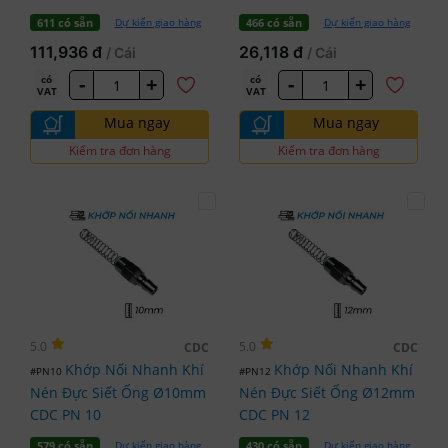
Dự kiến giao hàng
Dự kiến giao hàng
611 có sẵn
466 có sẵn
111,936 đ
26,118 đ
/ Cái
/ Cái
-
+
-
+
có
có
VAT
VAT
Mua ngay
Mua ngay
Kiểm tra đơn hàng
Kiểm tra đơn hàng
5.0
5.0
CDC
CDC
Khớp Nối Nhanh Khí
Khớp Nối Nhanh Khí
#PN10
#PN12
Nén Đực Siết Ống Ø10mm
Nén Đực Siết Ống Ø12mm
CDC PN 10
CDC PN 12
Dự kiến giao hàng
Dự kiến giao hàng
579 có sẵn
430 có sẵn