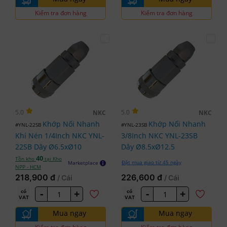
Kiểm tra đơn hàng
Kiểm tra đơn hàng
5.0
5.0
NKC
NKC
Khớp Nối Nhanh
Khớp Nối Nhanh
#YNL-22SB
#YNL-23SB
Khí Nén 1/4Inch NKC YNL-
3/8Inch NKC YNL-23SB
22SB Dây Ø6.5xØ10
Dây Ø8.5xØ12.5
40
Tồn kho
tại Kho
Đặt mua giao từ 45 ngày
Marketplace
NPP - HCM
218,900 đ
226,600 đ
/ Cái
/ Cái
-
+
-
+
có
có
VAT
VAT
Mua ngay
Mua ngay