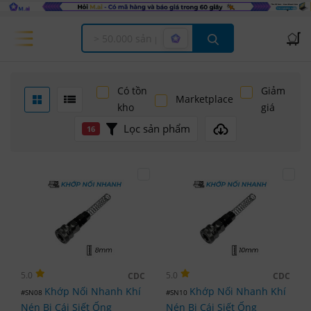
Offcanvas Menu Open
Có tồn
Giảm
Marketplace
kho
giá
Lọc sản phẩm
16
5.0
5.0
CDC
CDC
Khớp Nối Nhanh Khí
Khớp Nối Nhanh Khí
#SN08
#SN10
Nén Bi Cái Siết Ống
Nén Bi Cái Siết Ống