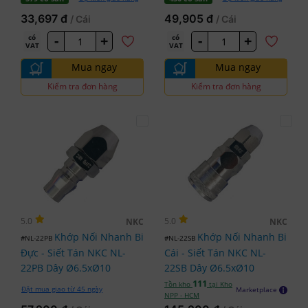
33,697 đ
49,905 đ
/ Cái
/ Cái
-
+
-
+
có
có
VAT
VAT
Mua ngay
Mua ngay
Kiểm tra đơn hàng
Kiểm tra đơn hàng
5.0
5.0
NKC
NKC
Khớp Nối Nhanh Bi
Khớp Nối Nhanh Bi
#NL-22PB
#NL-22SB
Đực - Siết Tán NKC NL-
Cái - Siết Tán NKC NL-
22PB Dây Ø6.5xØ10
22SB Dây Ø6.5xØ10
111
Tồn kho
tại Kho
Đặt mua giao từ 45 ngày
Marketplace
NPP - HCM