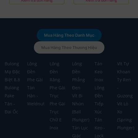
Kiểm tra đơn hàng
Kiểm tra đơn hàng
Mua Hàng Theo Danh Mục
Mua Hàng Theo Thương Hiệu
Bulong
Lông
Lông
Lông
Tán
Vít Tự
Mạ Đặc
Đền
Đền
Đền
Keo
Khoan
Biệt 8.8
Phe Gài
Răng
Phẳng
Inox
Ty Ren
Bulong
Tán
Phe Gài
Đen
Lông
-
Pake
Hàn -
Trục
Vít Bi
Đền
Guzong
Tán -
Weldnut
Phe Gài
Nhún
Tiếp
Vít Lò
Đai Ốc
Trục
(Ball
Xúc
Xo
Chữ E
Plunger)
Tán
(Spring
Inox
Tán Lục
Keo -
Plunger)
Giác
Lock