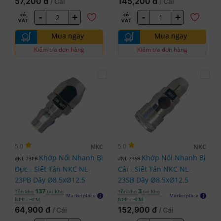
57,200 đ
145,200 đ
/ Cái
/ Cái
-
+
-
+
có
có
VAT
VAT
Mua ngay
Mua ngay
Kiểm tra đơn hàng
Kiểm tra đơn hàng
5.0
5.0
NKC
NKC
Khớp Nối Nhanh Bi
Khớp Nối Nhanh Bi
#NL-23PB
#NL-23SB
Đực - Siết Tán NKC NL-
Cái - Siết Tán NKC NL-
23PB Dây Ø8.5xØ12.5
23SB Dây Ø8.5xØ12.5
137
3
Tồn kho
tại Kho
Tồn kho
tại Kho
Marketplace
Marketplace
NPP - HCM
NPP - HCM
64,900 đ
152,900 đ
/ Cái
/ Cái