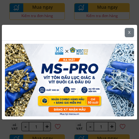
Mua ngay
Mua ngay
Kiểm tra đơn hàng
Kiểm tra đơn hàng
X
5.0
5.0
Pisco
Pisco
Đầu Nối Nhanh
Đầu Nối Nhanh
#PIS-PAU10
#PIS-PAU12
Khí Nén Ba Ngã Cong 90°
Khí Nén Ba Ngã Cong 90°
Pisco PAU10
Pisco PAU12
4
4
Tồn kho
tại Kho Hà
Tồn kho
tại Kho Hà
Marketplace
Marketplace
Nội
Nội
74,412 đ
105,665 đ
/ Cái
/ Cái
-
+
-
+
có
có
VAT
VAT
Mua ngay
Mua ngay