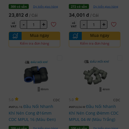
Dự kiến giao hàng
Dự kiến giao hàng
300 có sẵn
272 có sẵn
23,812 đ
34,001 đ
/ Cái
/ Cái
-
+
-
+
có
có
VAT
VAT
Mua ngay
Mua ngay
Kiểm tra đơn hàng
Kiểm tra đơn hàng
5.0
5.0
CDC
CDC
Đầu Nối Nhanh
Đầu Nối Nhanh
#MPUL-16
#MPUL04-W
Khí Nén Cong Ø16mm
Khí Nén Cong Ø4mm CDC
CDC MPUL 16 (Màu Đen)
MPUL 04-W (Màu Trắng)
Dự kiến giao hàng
Dự kiến giao hàng
200 có sẵn
100 có sẵn