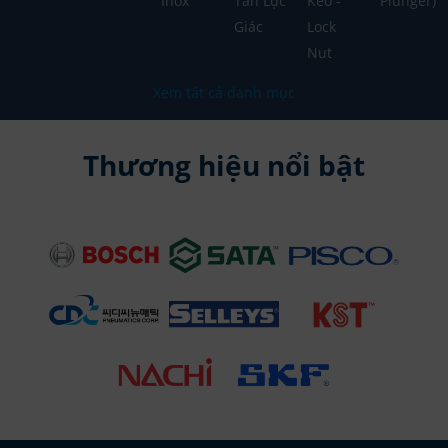
Inox
Tán Lục
Keo -
Plunger)
Giác
Lock
Nut
Xem tất cả danh mục
Thương hiệu nổi bật