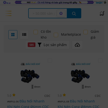
Offcanvas Menu Open
Có tồn
Giảm
Marketplace
kho
giá
Lọc sản phẩm
585
5.0
5.0
CDC
CDC
Đầu Nối Nhanh
Đầu Nối Nhanh
#MPUL-06
#MPUL-08
Khí Nén Cong Ø6mm CDC
Khí Nén Cong Ø8mm CDC