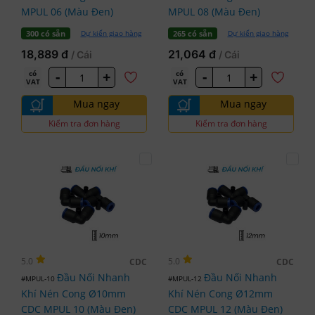
MPUL 06 (Màu Đen)
MPUL 08 (Màu Đen)
Dự kiến giao hàng
Dự kiến giao hàng
300 có sẵn
265 có sẵn
18,889 đ
21,064 đ
/ Cái
/ Cái
-
+
-
+
có
có
VAT
VAT
Mua ngay
Mua ngay
Kiểm tra đơn hàng
Kiểm tra đơn hàng
5.0
5.0
CDC
CDC
Đầu Nối Nhanh
Đầu Nối Nhanh
#MPUL-10
#MPUL-12
Khí Nén Cong Ø10mm
Khí Nén Cong Ø12mm
CDC MPUL 10 (Màu Đen)
CDC MPUL 12 (Màu Đen)