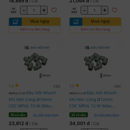
18,889 đ
21,064 đ
/ Cái
/ Cái
-
+
-
+
có
có
VAT
VAT
Mua ngay
Mua ngay
Kiểm tra đơn hàng
Kiểm tra đơn hàng
5.0
5.0
CDC
CDC
Đầu Nối Nhanh
Đầu Nối Nhanh
#MPUL10-W
#MPUL12-W
Khí Nén Cong Ø10mm
Khí Nén Cong Ø12mm
CDC MPUL 10-W (Màu
CDC MPUL 12-W (Màu
Trắng)
Trắng)
Dự kiến giao hàng
Dự kiến giao hàng
50 có sẵn
25 có sẵn
23,812 đ
34,001 đ
/ Cái
/ Cái