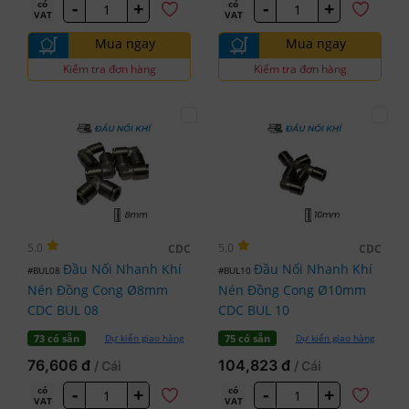
-
+
-
+
có
có
VAT
VAT
Mua ngay
Mua ngay
Kiểm tra đơn hàng
Kiểm tra đơn hàng
5.0
5.0
CDC
CDC
Đầu Nối Nhanh Khí
Đầu Nối Nhanh Khí
#BUL08
#BUL10
Nén Đồng Cong Ø8mm
Nén Đồng Cong Ø10mm
CDC BUL 08
CDC BUL 10
Dự kiến giao hàng
Dự kiến giao hàng
73 có sẵn
75 có sẵn
76,606 đ
104,823 đ
/ Cái
/ Cái
-
+
-
+
có
có
VAT
VAT