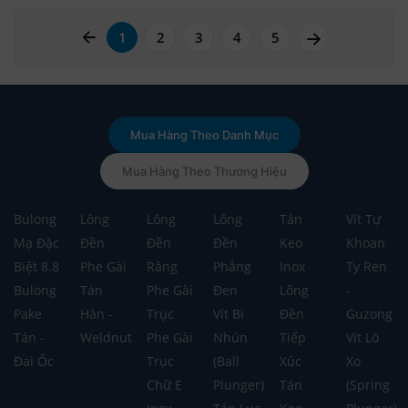
page left arrow
page right a
1
2
3
4
5
Mua Hàng Theo Danh Mục
Mua Hàng Theo Thương Hiệu
Bulong
Lông
Lông
Lông
Tán
Vít Tự
Mạ Đặc
Đền
Đền
Đền
Keo
Khoan
Biệt 8.8
Phe Gài
Răng
Phẳng
Inox
Ty Ren
Bulong
Tán
Phe Gài
Đen
Lông
-
Pake
Hàn -
Trục
Vít Bi
Đền
Guzong
Tán -
Weldnut
Phe Gài
Nhún
Tiếp
Vít Lò
Đai Ốc
Trục
(Ball
Xúc
Xo
Chữ E
Plunger)
Tán
(Spring