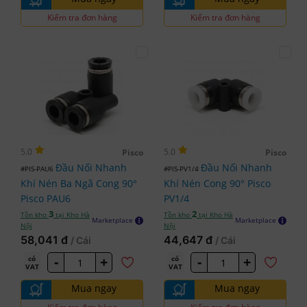
Kiểm tra đơn hàng
Kiểm tra đơn hàng
5.0
5.0
Pisco
Pisco
Đầu Nối Nhanh
Đầu Nối Nhanh
#PIS-PAU6
#PIS-PV1/4
Khí Nén Ba Ngã Cong 90°
Khí Nén Cong 90° Pisco
Pisco PAU6
PV1/4
3
2
Tồn kho
tại Kho Hà
Tồn kho
tại Kho Hà
Marketplace
Marketplace
Nội
Nội
58,041 đ
44,647 đ
/ Cái
/ Cái
-
+
-
+
có
có
VAT
VAT
Mua ngay
Mua ngay