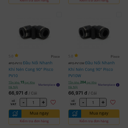
Kiểm tra đơn hàng
Kiểm tra đơn hàng
5.0
5.0
Pisco
Pisco
Đầu Nối Nhanh
Đầu Nối Nhanh
#PIS-PV10
#PIS-PV10W
Khí Nén Cong 90° Pisco
Khí Nén Cong 90° Pisco
PV10
PV10W
15
204
Tồn kho
tại Kho
Tồn kho
tại Kho
Marketplace
Marketplace
Hà Nội
Hà Nội
66,971 đ
66,971 đ
/ Cái
/ Cái
-
+
-
+
có
có
VAT
VAT
Mua ngay
Mua ngay
Kiểm tra đơn hàng
Kiểm tra đơn hàng