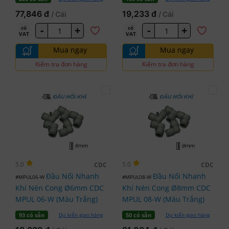
77,846 đ
19,233 đ
/ Cái
/ Cái
-
+
-
+
có
có
VAT
VAT
Mua ngay
Mua ngay
Kiểm tra đơn hàng
Kiểm tra đơn hàng
5.0
5.0
CDC
CDC
Đầu Nối Nhanh
Đầu Nối Nhanh
#MPUL06-W
#MPUL08-W
Khí Nén Cong Ø6mm CDC
Khí Nén Cong Ø8mm CDC
MPUL 06-W (Màu Trắng)
MPUL 08-W (Màu Trắng)
Dự kiến giao hàng
Dự kiến giao hàng
93 có sẵn
50 có sẵn