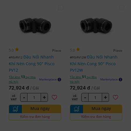
5.0
5.0
Pisco
Pisco
Đầu Nối Nhanh
Đầu Nối Nhanh
#PIS-PV12
#PIS-PV12W
Khí Nén Cong 90° Pisco
Khí Nén Cong 90° Pisco
PV12
PV12W
13
51
Tồn kho
tại Kho
Tồn kho
tại Kho
Marketplace
Marketplace
Hà Nội
Hà Nội
72,924 đ
72,924 đ
/ Cái
/ Cái
-
+
-
+
có
có
VAT
VAT
Mua ngay
Mua ngay
Kiểm tra đơn hàng
Kiểm tra đơn hàng