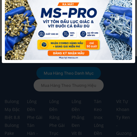
216,060 đ
2,419,683 đ
/ Chai
/ Thùng
-
+
-
+
có
có
VAT
VAT
Mua ngay
Mua ngay
Kiểm tra đơn hàng
Kiểm tra đơn hàng
Mua Hàng Theo Danh Mục
Mua Hàng Theo Thương Hiệu
Bulong
Lông
Lông
Lông
Tán
Vít Tự
Mạ Đặc
Đền
Đền
Đền
Keo
Khoan
Biệt 8.8
Phe Gài
Răng
Phẳng
Inox
Ty Ren
Bulong
Tán
Phe Gài
Đen
Lông
-
Pake
Hàn -
Trục
Vít Bi
Đền
Guzong