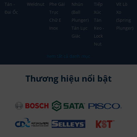
Tán -
Weldnut
Phe Gài
Nhún
Tiếp
Vít Lò
Đai Ốc
Trục
(Ball
Xúc
Xo
Chữ E
Plunger)
Tán
(Spring
Inox
Tán Lục
Keo -
Plunger)
Giác
Lock
Nut
Xem tất cả danh mục
Thương hiệu nổi bật