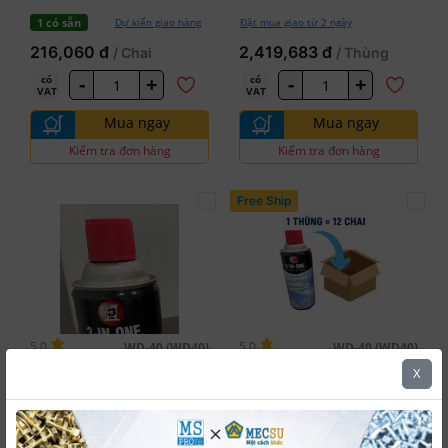
Cleaner (360ml)
Dự kiến giao hàng
Đặt mua giao từ 2 ngày
1 có sẵn
216,060 đ
2,419,683 đ
/ Chai
/ Thùng
-
+
-
+
có
có
VAT
VAT
Mua ngay
Mua ngay
Kiểm tra đơn hàng
Kiểm tra đơn hàng
Free Ship
5.0
5.0
WD-40 (WD40)
WD-40 (WD40)
Chai Xịt Vệ
Thùng 12
#WD-40-331-AIRCL
#WD-40-331-AIRCLx12
X
Sinh Máy Lạnh Điều Hòa 3
Chai Xịt Vệ Sinh Máy Lạnh
in 1 331ml WD 40 Air
Điều Hòa 3 in 1 331ml WD
Conditioner Cleaner
40 Air Conditioner Cleaner
Dự kiến giao hàng
Đặt mua giao từ 2 ngày
11 có sẵn