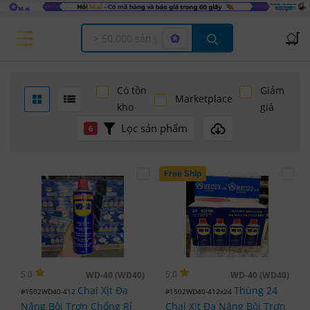
Offcanvas Menu Open
Có tồn
Giảm
Marketplace
kho
giá
Lọc sản phẩm
6
Free Ship
5.0
5.0
WD-40 (WD40)
WD-40 (WD40)
Chai Xịt Đa
Thùng 24
#1502WD40-412
#1502WD40-412x24
Năng Bôi Trơn Chống Rỉ
Chai Xịt Đa Năng Bôi Trơn