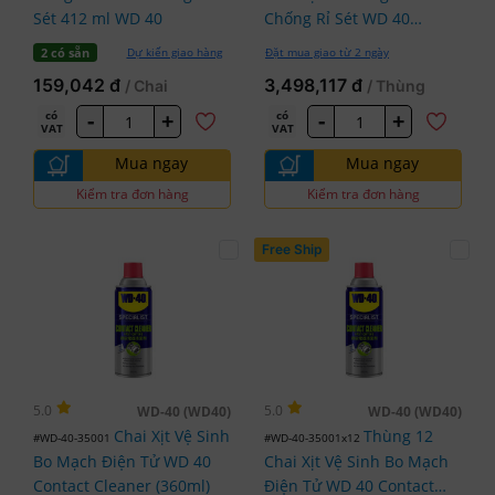
Sét 412 ml WD 40
Chống Rỉ Sét WD 40
(412ml)
Dự kiến giao hàng
Đặt mua giao từ 2 ngày
2 có sẵn
159,042 đ
3,498,117 đ
/ Chai
/ Thùng
-
+
-
+
có
có
VAT
VAT
Mua ngay
Mua ngay
Kiểm tra đơn hàng
Kiểm tra đơn hàng
Free Ship
5.0
5.0
WD-40 (WD40)
WD-40 (WD40)
Chai Xịt Vệ Sinh
Thùng 12
#WD-40-35001
#WD-40-35001x12
Bo Mạch Điện Tử WD 40
Chai Xịt Vệ Sinh Bo Mạch
Contact Cleaner (360ml)
Điện Tử WD 40 Contact