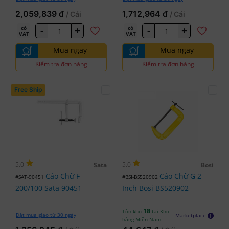
2,059,839 đ
1,712,964 đ
/ Cái
/ Cái
-
+
-
+
có
có
VAT
VAT
Mua ngay
Mua ngay
Kiểm tra đơn hàng
Kiểm tra đơn hàng
Free Ship
5.0
5.0
Sata
Bosi
Cảo Chữ F
Cảo Chữ G 2
#SAT-90451
#BSI-BS520902
200/100 Sata 90451
Inch Bosi BS520902
18
Tồn kho
tại Kho
Đặt mua giao từ 30 ngày
Marketplace
hàng Miền Nam