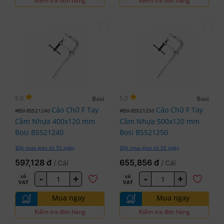
Kiểm tra đơn hàng
Kiểm tra đơn hàng
5.0
5.0
Bosi
Bosi
Cảo Chữ F Tay
Cảo Chữ F Tay
#BSI-BS521240
#BSI-BS521250
Cầm Nhựa 400x120 mm
Cầm Nhựa 500x120 mm
Bosi BS521240
Bosi BS521250
Đặt mua giao từ 55 ngày
Đặt mua giao từ 55 ngày
597,128 đ
655,856 đ
/ Cái
/ Cái
-
+
-
+
có
có
VAT
VAT
Mua ngay
Mua ngay
Kiểm tra đơn hàng
Kiểm tra đơn hàng