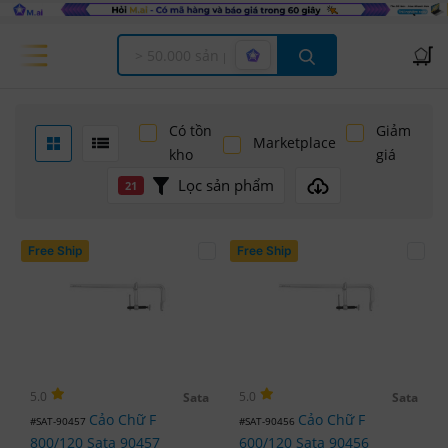
Offcanvas Menu Open
Có tồn
Giảm
Marketplace
kho
giá
Lọc sản phẩm
21
Free Ship
Free Ship
5.0
5.0
Sata
Sata
Cảo Chữ F
Cảo Chữ F
#SAT-90457
#SAT-90456
800/120 Sata 90457
600/120 Sata 90456