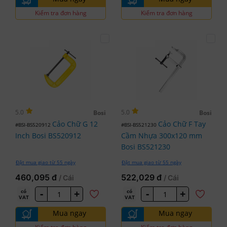
Kiểm tra đơn hàng
Kiểm tra đơn hàng
5.0
5.0
Bosi
Bosi
Cảo Chữ G 12
Cảo Chữ F Tay
#BSI-BS520912
#BSI-BS521230
Inch Bosi BS520912
Cầm Nhựa 300x120 mm
Bosi BS521230
Đặt mua giao từ 55 ngày
Đặt mua giao từ 55 ngày
460,095 đ
522,029 đ
/ Cái
/ Cái
-
+
-
+
có
có
VAT
VAT
Mua ngay
Mua ngay