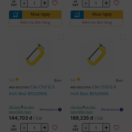
-
+
-
+
có
có
VAT
VAT
Mua ngay
Mua ngay
Kiểm tra đơn hàng
Kiểm tra đơn hàng
5.0
5.0
Bosi
Bosi
Cảo Chữ G 5
Cảo Chữ G 6
#BSI-BS520905
#BSI-BS520906
Inch Bosi BS520905
Inch Bosi BS520906
6
4
Tồn kho
tại Kho
Tồn kho
tại Kho
Marketplace
Marketplace
hàng Miền Nam
hàng Miền Nam
144,703 đ
189,235 đ
/ Cái
/ Cái
-
+
-
+
có
có
VAT
VAT