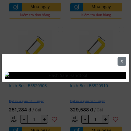
Mua ngay
Mua ngay
Kiểm tra đơn hàng
Kiểm tra đơn hàng
X
5.0
5.0
Bosi
Bosi
Cảo Chữ G 8
Cảo Chữ G 10
#BSI-BS520908
#BSI-BS520910
Inch Bosi BS520908
Inch Bosi BS520910
Đặt mua giao từ 55 ngày
Đặt mua giao từ 55 ngày
251,284 đ
329,588 đ
/ Cái
/ Cái
-
+
-
+
có
có
VAT
VAT
Mua ngay
Mua ngay