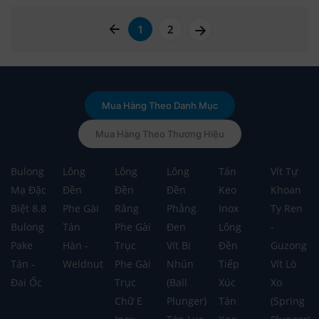
page left arrow
page right arrow
1
2
Mua Hàng Theo Danh Mục
Mua Hàng Theo Thương Hiệu
Bulong
Lông
Lông
Lông
Tán
Vít Tự
Mạ Đặc
Đền
Đền
Đền
Keo
Khoan
Biệt 8.8
Phe Gài
Răng
Phẳng
Inox
Ty Ren
Bulong
Tán
Phe Gài
Đen
Lông
-
Pake
Hàn -
Trục
Vít Bi
Đền
Guzong
Tán -
Weldnut
Phe Gài
Nhún
Tiếp
Vít Lò
Đai Ốc
Trục
(Ball
Xúc
Xo
Chữ E
Plunger)
Tán
(Spring