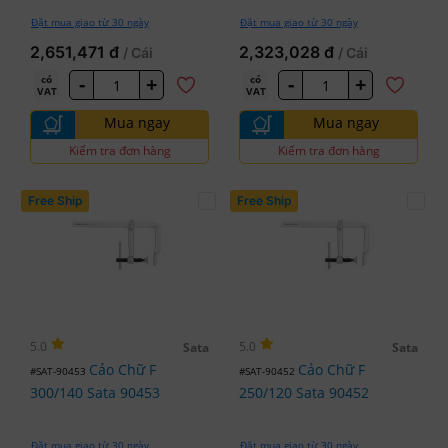
Đặt mua giao từ 30 ngày
Đặt mua giao từ 30 ngày
2,651,471 đ
2,323,028 đ
/ Cái
/ Cái
-
+
-
+
có
có
VAT
VAT
Mua ngay
Mua ngay
Kiểm tra đơn hàng
Kiểm tra đơn hàng
Free Ship
Free Ship
5.0
5.0
Sata
Sata
Cảo Chữ F
Cảo Chữ F
#SAT-90453
#SAT-90452
300/140 Sata 90453
250/120 Sata 90452
Đặt mua giao từ 30 ngày
Đặt mua giao từ 30 ngày