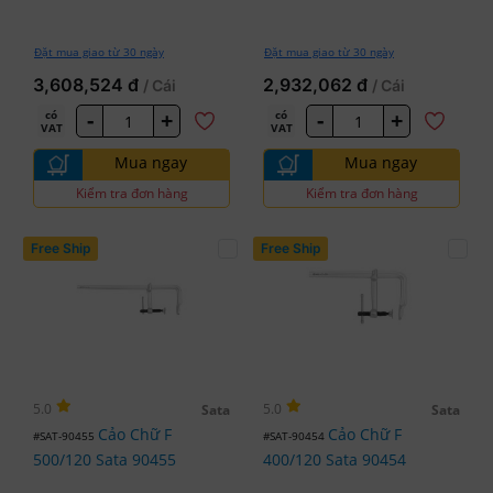
Đặt mua giao từ 30 ngày
Đặt mua giao từ 30 ngày
3,608,524 đ
2,932,062 đ
/ Cái
/ Cái
-
+
-
+
có
có
VAT
VAT
Mua ngay
Mua ngay
Kiểm tra đơn hàng
Kiểm tra đơn hàng
Free Ship
Free Ship
5.0
5.0
Sata
Sata
Cảo Chữ F
Cảo Chữ F
#SAT-90455
#SAT-90454
500/120 Sata 90455
400/120 Sata 90454