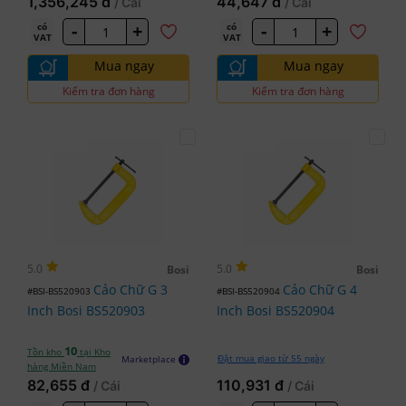
1,356,245 đ
44,647 đ
/ Cái
/ Cái
-
+
-
+
có
có
VAT
VAT
Mua ngay
Mua ngay
Kiểm tra đơn hàng
Kiểm tra đơn hàng
5.0
5.0
Bosi
Bosi
Cảo Chữ G 3
Cảo Chữ G 4
#BSI-BS520903
#BSI-BS520904
Inch Bosi BS520903
Inch Bosi BS520904
10
Tồn kho
tại Kho
Đặt mua giao từ 55 ngày
Marketplace
hàng Miền Nam
82,655 đ
110,931 đ
/ Cái
/ Cái