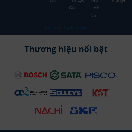
Inox
Tán Lục
Keo -
Plunger)
Giác
Lock
Nut
Xem tất cả danh mục
Thương hiệu nổi bật