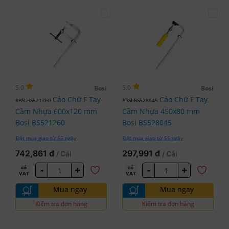
5.0
5.0
Bosi
Bosi
Cảo Chữ F Tay
Cảo Chữ F Tay
#BSI-BS521260
#BSI-BS528045
Cầm Nhựa 600x120 mm
Cầm Nhựa 450x80 mm
Bosi BS521260
Bosi BS528045
Đặt mua giao từ 55 ngày
Đặt mua giao từ 55 ngày
742,861 đ
297,991 đ
/ Cái
/ Cái
-
+
-
+
có
có
VAT
VAT
Mua ngay
Mua ngay
Kiểm tra đơn hàng
Kiểm tra đơn hàng