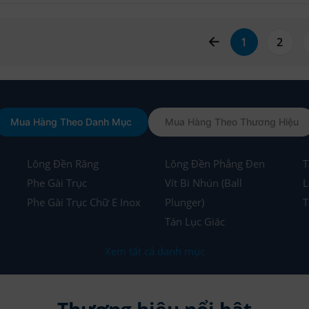
page left arrow
1
2
Mua Hàng Theo Danh Mục
Mua Hàng Theo Thương Hiệu
Lông Đền Răng
Lông Đền Phẳng Đen
T
Phe Gài Trục
Vít Bi Nhún (Ball
L
Phe Gài Trục Chữ E Inox
Plunger)
T
Tán Lục Giác
Xem tất cả danh mục
Thương hiệu nổi bật