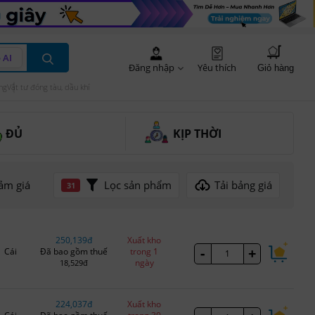
 AI
Đăng nhập
Yêu thích
Giỏ hàng
ng
Vật tư đóng tàu, dầu khí
ĐỦ
KỊP THỜI
Lọc sản phẩm
Tải bảng giá
ảm giá
31
250,139đ
Xuất kho
-
+
Cái
Đã bao gồm thuế
trong 1
ngày
18,529đ
224,037đ
Xuất kho