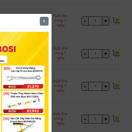
65,254đ
Xuất kho
-
+
Cái
Đã bao gồm thuế
trong 1
X
ngày
4,834đ
127,302đ
Xuất kho
-
+
Cái
Đã bao gồm thuế
trong 1
ngày
9,430đ
146,878đ
Xuất kho
-
+
Cái
Đã bao gồm thuế
trong 1
ngày
10,880đ
174,010đ
Xuất kho
-
+
Cái
Đã bao gồm thuế
trong 1
ngày
12,890đ