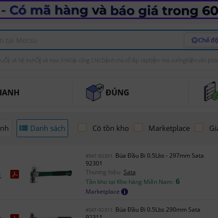
Chế độ
ệu
Ốc vít hệ inch
Ốc vít inox 316
Gia công CNC
Dành cho tổ lắp ráp
Điện nhà xưởng
Điện văn phò
HANH
ĐÚNG
ảnh
Danh sách
Có tồn kho
Marketplace
Gi
Búa Đầu Bi 0.5Lbs - 297mm Sata
#SAT-92301
92301
Thương hiệu:
Sata
1
6
Tồn kho tại Kho hàng Miền Nam:
Marketplace
Búa Đầu Bi 0.5Lbs 290mm Sata
#SAT-92311
92311