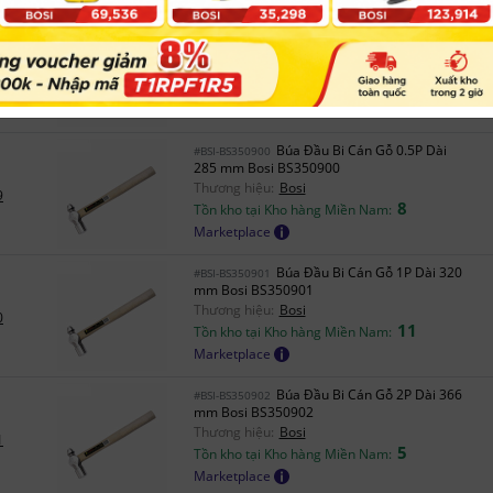
Búa Đầu Bi Cán Sợi Thủy Tinh
#BSI-BS350525
2.5P Dài 425 mm Bosi BS350525
Thương hiệu:
Bosi
8
6
Tồn kho tại Kho hàng Miền Nam:
Marketplace
Búa Đầu Bi Cán Gỗ 0.5P Dài
#BSI-BS350900
285 mm Bosi BS350900
Thương hiệu:
Bosi
9
8
Tồn kho tại Kho hàng Miền Nam:
Marketplace
Búa Đầu Bi Cán Gỗ 1P Dài 320
#BSI-BS350901
mm Bosi BS350901
Thương hiệu:
Bosi
0
11
Tồn kho tại Kho hàng Miền Nam:
Marketplace
Búa Đầu Bi Cán Gỗ 2P Dài 366
#BSI-BS350902
mm Bosi BS350902
Thương hiệu:
Bosi
1
5
Tồn kho tại Kho hàng Miền Nam:
Marketplace