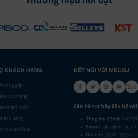
Ợ KHÁCH HÀNG
KẾT NỐI VỚI MECSU
thường gặp
Facebook
Twitter
Pinterest
Youtub
Zalo
ẫn mua hàng
Cần hỗ trợ hãy liên hệ vớ
ẫn thanh toán
khách hàng
Tổng đài CSKH:
180081
Email:
sales@mecsu.vn
hức giao hàng
Địa chỉ:
B28/i - B29/i, 