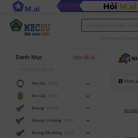
Mua hàng theo thương hi
Danh Mục
Xem tất cả
N
Hình 
Phe Gài
(672)
Ren Cấy
(426)
Bulong
(3197)
062760
Bulong Cổ Vuông
(198)
Bulong Đầu Bông
(112)