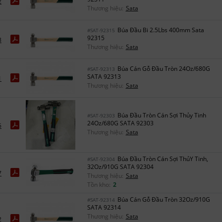
2
Thương hiệu:
Sata
Búa Đầu Bi 2.5Lbs 400mm Sata
#SAT-92315
92315
3
Thương hiệu:
Sata
Búa Cán Gỗ Đầu Tròn 24Oz/680G
#SAT-92313
SATA 92313
1
Thương hiệu:
Sata
Búa Đầu Tròn Cán Sợi Thủy Tinh
#SAT-92303
24Oz/680G SATA 92303
5
Thương hiệu:
Sata
Búa Đầu Tròn Cán Sợi ThủY Tinh,
#SAT-92304
32Oz/910G SATA 92304
7
Thương hiệu:
Sata
Tồn kho:
2
Búa Cán Gỗ Đầu Tròn 32Oz/910G
#SAT-92314
SATA 92314
Thương hiệu:
Sata
2