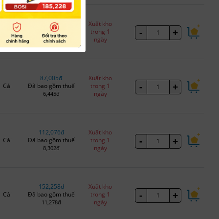
231,708đ
Xuất kho
-
+
Cái
Đã bao gồm thuế
trong 1
ngày
17,164đ
87,005đ
Xuất kho
-
+
Cái
Đã bao gồm thuế
trong 1
ngày
6,445đ
112,076đ
Xuất kho
-
+
Cái
Đã bao gồm thuế
trong 1
ngày
8,302đ
152,258đ
Xuất kho
-
+
Cái
Đã bao gồm thuế
trong 1
ngày
11,278đ