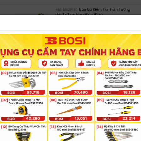
Búa Gõ Kiểm Tra Trần Tường
#BSI-BS529130
Dài 130 cm Bosi BS529130
Thương hiệu:
Bosi
9
30
Tồn kho tại Kho hàng Miền Nam:
Marketplace
Búa Đầu Bi Cán Sợi Thủy Tinh
#BSI-BS350510
1P Dài 330 mm Bosi BS350510
Thương hiệu:
Bosi
5
5
Tồn kho tại Kho hàng Miền Nam:
Marketplace
Búa Đầu Bi Cán Sợi Thủy Tinh
#BSI-BS350515
1.5P Dài 330 mm Bosi BS350515
Thương hiệu:
Bosi
6
8
Tồn kho tại Kho hàng Miền Nam:
Marketplace
Búa Đầu Bi Cán Sợi Thủy Tinh
#BSI-BS350520
2P Dài 370 mm Bosi BS350520
Thương hiệu:
Bosi
7
6
Tồn kho tại Kho hàng Miền Nam:
Marketplace