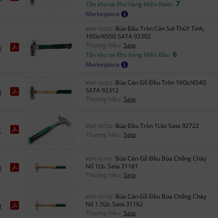
7
Tồn kho tại Kho hàng Miền Nam:
Marketplace
Búa Đầu Tròn Cán Sợi ThủY Tinh,
#SAT-92302
16Oz/450G SATA 92302
Thương hiệu:
Sata
6
6
Tồn kho tại Kho hàng Miền Bắc:
Marketplace
Búa Cán Gỗ Đầu Tròn 16Oz/454G
#SAT-92312
SATA 92312
0
Thương hiệu:
Sata
Búa Đầu Tròn 1Lbs Sata 92722
#SAT-92722
1
Thương hiệu:
Sata
Búa Cán Gỗ Đầu Búa Chống Cháy
#SAT-31161
Nổ 1Lb. Sata 31161
0
Thương hiệu:
Sata
Búa Cán Gỗ Đầu Búa Chống Cháy
#SAT-31162
Nổ 1.5Lb. Sata 31162
9
Thương hiệu:
Sata