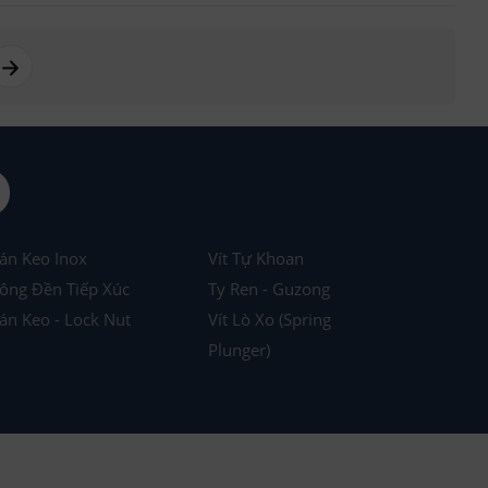
page right arrow
án Keo Inox
Vít Tự Khoan
ông Đền Tiếp Xúc
Ty Ren - Guzong
án Keo - Lock Nut
Vít Lò Xo (Spring
Plunger)