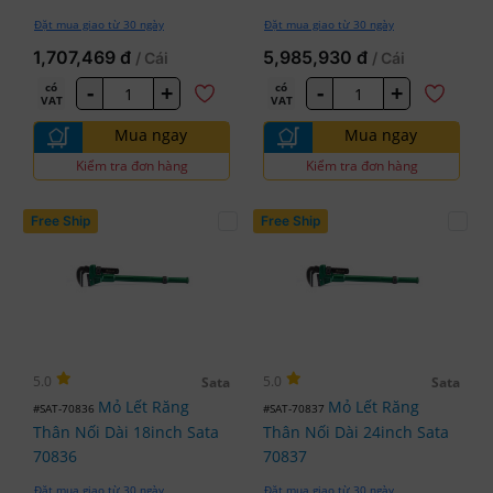
Đặt mua giao từ 30 ngày
Đặt mua giao từ 30 ngày
1,707,469 đ
5,985,930 đ
/ Cái
/ Cái
-
+
-
+
có
có
VAT
VAT
Mua ngay
Mua ngay
Kiểm tra đơn hàng
Kiểm tra đơn hàng
Free Ship
Free Ship
5.0
5.0
Sata
Sata
Mỏ Lết Răng
Mỏ Lết Răng
#SAT-70836
#SAT-70837
Thân Nối Dài 18inch Sata
Thân Nối Dài 24inch Sata
70836
70837
Đặt mua giao từ 30 ngày
Đặt mua giao từ 30 ngày