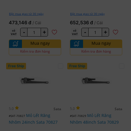
Đặt mua giao từ 30 ngày
Đặt mua giao từ 30 ngày
473,146 đ
652,536 đ
/ Cái
/ Cái
-
+
-
+
có
có
VAT
VAT
Mua ngay
Mua ngay
Kiểm tra đơn hàng
Kiểm tra đơn hàng
Free Ship
Free Ship
5.0
5.0
Sata
Sata
Mỏ Lết Răng
Mỏ Lết Răng
#SAT-70827
#SAT-70829
Nhôm 24inch Sata 70827
Nhôm 48inch Sata 70829