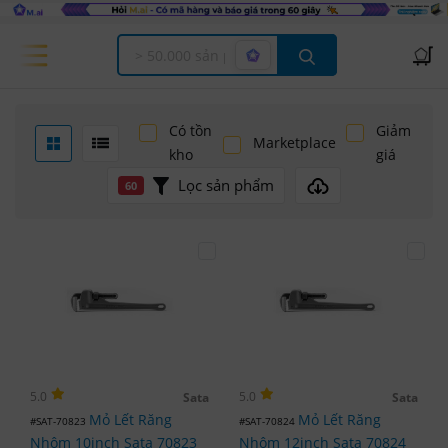
Offcanvas Menu Open
Có tồn
Giảm
Marketplace
kho
giá
Lọc sản phẩm
60
5.0
5.0
Sata
Sata
Mỏ Lết Răng
Mỏ Lết Răng
#SAT-70823
#SAT-70824
Nhôm 10inch Sata 70823
Nhôm 12inch Sata 70824