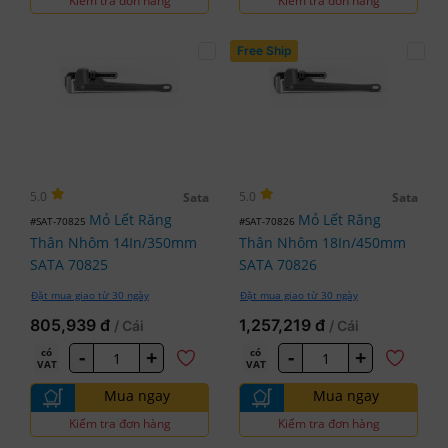
Kiểm tra đơn hàng
Kiểm tra đơn hàng
Free Ship
5.0
5.0
Sata
Sata
Mỏ Lết Răng
Mỏ Lết Răng
#SAT-70825
#SAT-70826
Thân Nhôm 14In/350mm
Thân Nhôm 18In/450mm
SATA 70825
SATA 70826
Đặt mua giao từ 30 ngày
Đặt mua giao từ 30 ngày
805,939 đ
1,257,219 đ
/ Cái
/ Cái
-
+
-
+
có
có
VAT
VAT
Mua ngay
Mua ngay
Kiểm tra đơn hàng
Kiểm tra đơn hàng