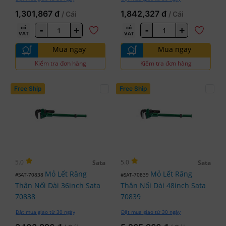
1,301,867 đ
1,842,327 đ
/ Cái
/ Cái
-
+
-
+
có
có
VAT
VAT
Mua ngay
Mua ngay
Kiểm tra đơn hàng
Kiểm tra đơn hàng
Free Ship
Free Ship
5.0
5.0
Sata
Sata
Mỏ Lết Răng
Mỏ Lết Răng
#SAT-70838
#SAT-70839
Thân Nối Dài 36inch Sata
Thân Nối Dài 48inch Sata
70838
70839
Đặt mua giao từ 30 ngày
Đặt mua giao từ 30 ngày