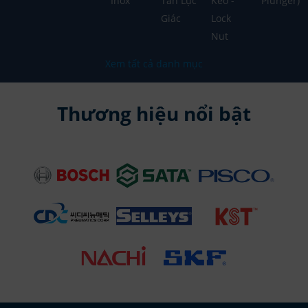
Inox
Tán Lục
Keo -
Plunger)
Giác
Lock
Nut
Xem tất cả danh mục
Thương hiệu nổi bật