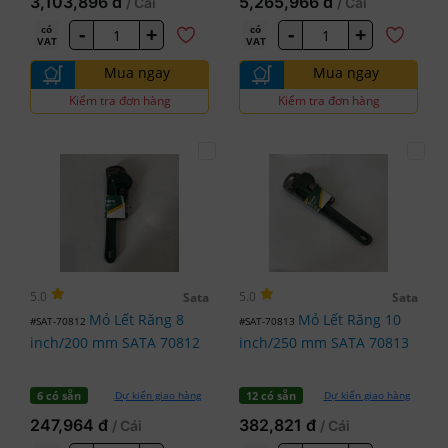
3,103,896 đ
5,265,966 đ
/ Cái
/ Cái
-
+
-
+
có
có
VAT
VAT
Mua ngay
Mua ngay
Kiểm tra đơn hàng
Kiểm tra đơn hàng
5.0
5.0
Sata
Sata
Mỏ Lết Răng 8
Mỏ Lết Răng 10
#SAT-70812
#SAT-70813
inch/200 mm SATA 70812
inch/250 mm SATA 70813
Dự kiến giao hàng
Dự kiến giao hàng
6 có sẵn
12 có sẵn
247,964 đ
382,821 đ
/ Cái
/ Cái