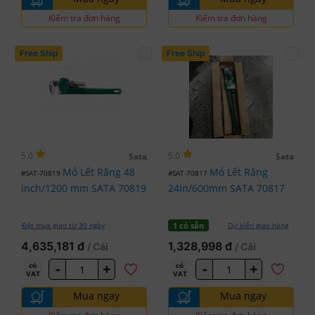
Kiểm tra đơn hàng
Kiểm tra đơn hàng
Free Ship
Free Ship
5.0
5.0
Sata
Sata
Mỏ Lết Răng 48
Mỏ Lết Răng
#SAT-70819
#SAT-70817
inch/1200 mm SATA 70819
24In/600mm SATA 70817
Đặt mua giao từ 30 ngày
Dự kiến giao hàng
1 có sẵn
4,635,181 đ
1,328,998 đ
/ Cái
/ Cái
-
+
-
+
có
có
VAT
VAT
Mua ngay
Mua ngay