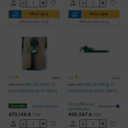
-
+
-
+
có
có
VAT
VAT
Mua ngay
Mua ngay
Kiểm tra đơn hàng
Kiểm tra đơn hàng
5.0
5.0
Sata
Sata
Mỏ Lết Răng 12
Mỏ Lết Răng 14
#SAT-70814
#SAT-70815
inch/300 mm SATA 70814
inch/350 mm SATA 70815
12
Tồn kho
tại Kho
Dự kiến giao hàng
12 có sẵn
Marketplace
hàng Miền Nam
473,146 đ
490,547 đ
/ Cái
/ Cái
-
+
-
+
có
có
VAT
VAT