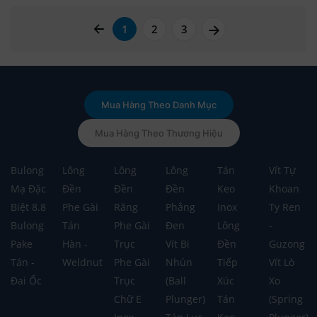
page left arrow
page right arrow
1
2
3
Mua Hàng Theo Danh Mục
Mua Hàng Theo Thương Hiệu
Bulong
Lông
Lông
Lông
Tán
Vít Tự
Mạ Đặc
Đền
Đền
Đền
Keo
Khoan
Biệt 8.8
Phe Gài
Răng
Phẳng
Inox
Ty Ren
Bulong
Tán
Phe Gài
Đen
Lông
-
Pake
Hàn -
Trục
Vít Bi
Đền
Guzong
Tán -
Weldnut
Phe Gài
Nhún
Tiếp
Vít Lò
Đai Ốc
Trục
(Ball
Xúc
Xo
Chữ E
Plunger)
Tán
(Spring