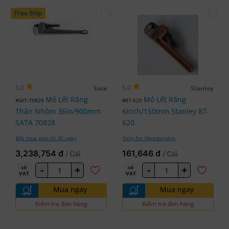
Free Ship
5.0
5.0
Sata
Stanley
Mỏ Lết Răng
Mỏ Lết Răng
#SAT-70828
#87-620
Thân Nhôm 36In/900mm
6Inch/150mm Stanley 87-
SATA 70828
620
Đặt mua giao từ 30 ngày
Only For Membership
3,238,754 đ
161,646 đ
/ Cái
/ Cái
-
+
-
+
có
có
VAT
VAT
Mua ngay
Mua ngay
Kiểm tra đơn hàng
Kiểm tra đơn hàng