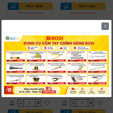
Mua ngay
Mua ngay
Kiểm tra đơn hàng
Kiểm tra đơn hàng
Free Ship
X
5.0
5.0
Sata
Sata
Mỏ Lết Răng 18
Mỏ Lết Răng 36
#SAT-70816
#SAT-70818
inch/450 mm SATA 70816
inch/900 mm SATA 70818
Dự kiến giao hàng
Đặt mua giao từ 30 ngày
6 có sẵn
788,538 đ
2,607,969 đ
/ Cái
/ Cái
-
+
-
+
có
có
VAT
VAT
Mua ngay
Mua ngay