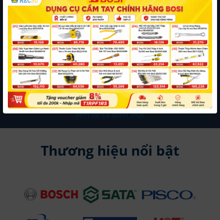
Bulong
Tán
Phe Gài
Đen
Lông
-
Pake
Hàn -
Trục
Vít Bi
Đền
Guzong
Tán -
Weldnut
Phe Gài
Nhún
Tiếp
Vít Lò
Đai Ốc
Trục
(Ball
Xúc
Xo
Chữ E
Plunger)
Tán
(Spring
Inox
Tán Lục
Keo -
Plunger)
Giác
Lock
Nut
Xem tất cả danh mục
Thương hiệu nổi bật