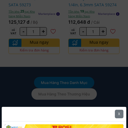
SATA 59273
1/4In, 6.3mm SATA 59274
25
19
Tồn kho
tại Kho
Tồn kho
tại Kho
Marketplace
Marketplace
hàng Miền Nam
hàng Miền Nam
125,127 đ
112,648 đ
/ Bộ
/ Cái
-
+
-
+
có
có
VAT
VAT
Mua ngay
Mua ngay
Kiểm tra đơn hàng
Kiểm tra đơn hàng
Mua Hàng Theo Danh Mục
Mua Hàng Theo Thương Hiệu
Bulong
Lông
Lông
Lông
Tán
Vít Tự
X
Mạ Đặc
Đền
Đền
Đền
Keo
Khoan
Biệt 8.8
Phe Gài
Răng
Phẳng
Inox
Ty Ren