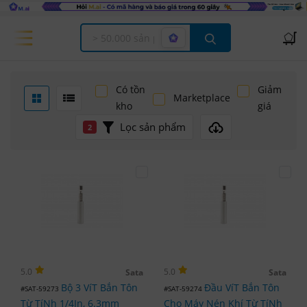
Offcanvas Menu Open
Có tồn
Giảm
Marketplace
kho
giá
Lọc sản phẩm
2
5.0
5.0
Sata
Sata
Bộ 3 VíT Bắn Tôn
Đầu VíT Bắn Tôn
#SAT-59273
#SAT-59274
Từ TíNh 1/4In, 6.3mm
Cho Máy Nén Khí Từ TíNh