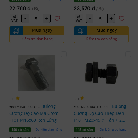
22,760 đ
23,570 đ
/ Bộ
/ Bộ
-
+
-
+
có
có
VAT
VAT
Mua ngay
Mua ngay
Kiểm tra đơn hàng
Kiểm tra đơn hàng
5.0
5.0
Bulong
Bulong
#B01M1601060PO60
#B01M2001045TO10-SET
Cường Độ Cao Mạ Crom
Cường Độ Cao Thép Đen
F10T M16x60 Ren Lửng
F10T M20x45 (1 Tán + 2
Lông Đền)
Dự kiến giao hàng
Dự kiến giao hàng
150 có sẵn
115 có sẵn