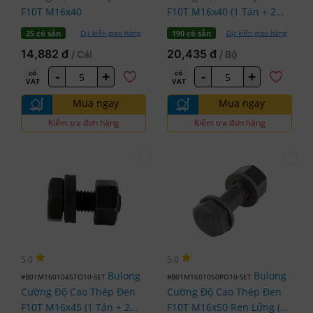
F10T M16x40
F10T M16x40 (1 Tán + 2
Lông Đền)
Dự kiến giao hàng
Dự kiến giao hàng
25 có sẵn
190 có sẵn
14,882 đ
20,435 đ
/ Cái
/ Bộ
-
+
-
+
có
có
VAT
VAT
Mua ngay
Mua ngay
Kiểm tra đơn hàng
Kiểm tra đơn hàng
5.0
5.0
Bulong
Bulong
#B01M1601045TO10-SET
#B01M1601050PO10-SET
Cường Độ Cao Thép Đen
Cường Độ Cao Thép Đen
F10T M16x45 (1 Tán + 2
F10T M16x50 Ren Lửng (1