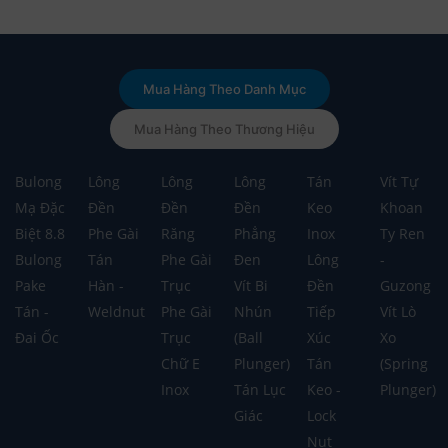
Mua Hàng Theo Danh Mục
Mua Hàng Theo Thương Hiệu
Bulong
Lông
Lông
Lông
Tán
Vít Tự
Mạ Đặc
Đền
Đền
Đền
Keo
Khoan
Biệt 8.8
Phe Gài
Răng
Phẳng
Inox
Ty Ren
Bulong
Tán
Phe Gài
Đen
Lông
-
Pake
Hàn -
Trục
Vít Bi
Đền
Guzong
Tán -
Weldnut
Phe Gài
Nhún
Tiếp
Vít Lò
Đai Ốc
Trục
(Ball
Xúc
Xo
Chữ E
Plunger)
Tán
(Spring
Inox
Tán Lục
Keo -
Plunger)
Giác
Lock
Nut