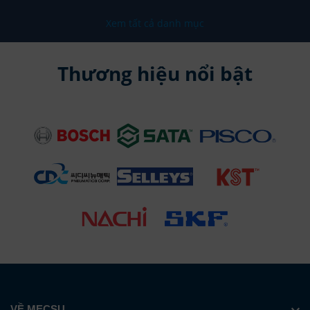
Xem tất cả danh mục
Thương hiệu nổi bật
VỀ MECSU