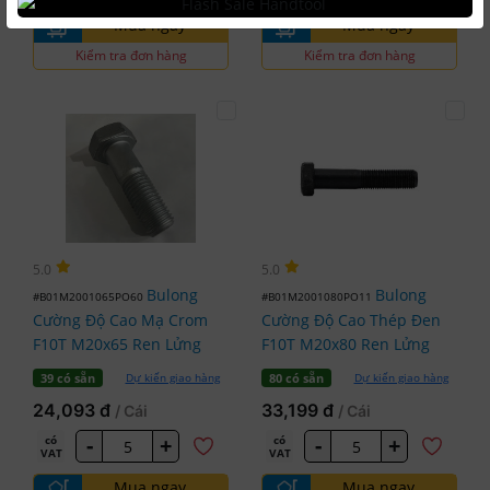
Mua ngay
Mua ngay
Kiểm tra đơn hàng
Kiểm tra đơn hàng
5.0
5.0
Bulong
Bulong
#B01M2001065PO60
#B01M2001080PO11
Cường Độ Cao Mạ Crom
Cường Độ Cao Thép Đen
F10T M20x65 Ren Lửng
F10T M20x80 Ren Lửng
Dự kiến giao hàng
Dự kiến giao hàng
39 có sẵn
80 có sẵn
24,093 đ
33,199 đ
/ Cái
/ Cái
-
+
-
+
có
có
VAT
VAT
Mua ngay
Mua ngay