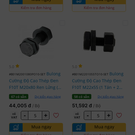
Kiểm tra đơn hàng
Kiểm tra đơn hàng
5.0
5.0
Bulong
Bulong
#B01M2001080PO10-SET
#B01M2201055TO10-SET
Cường Độ Cao Thép Đen
Cường Độ Cao Thép Đen
F10T M20x80 Ren Lửng (1
F10T M22x55 (1 Tán + 2
Tán + 2 Lông Đền)
Lông Đền)
Dự kiến giao hàng
Dự kiến giao hàng
67 có sẵn
58 có sẵn
44,005 đ
51,592 đ
/ Bộ
/ Bộ
-
+
-
+
có
có
VAT
VAT
Mua ngay
Mua ngay