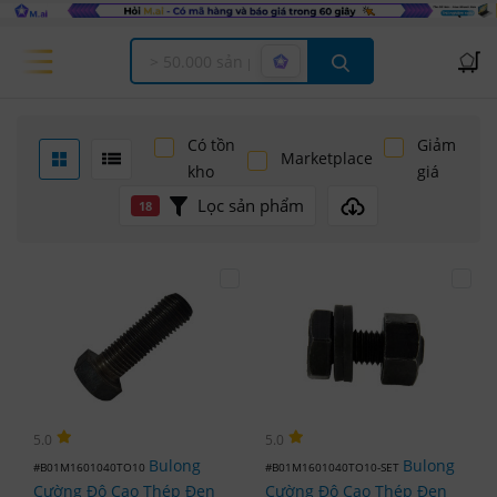
Offcanvas Menu Open
Có tồn
Giảm
Marketplace
kho
giá
Lọc sản phẩm
18
5.0
5.0
Bulong
Bulong
#B01M1601040TO10
#B01M1601040TO10-SET
Cường Độ Cao Thép Đen
Cường Độ Cao Thép Đen