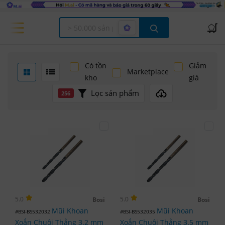
Offcanvas Menu Open
Có tồn
Giảm
Marketplace
kho
giá
Lọc sản phẩm
256
5.0
5.0
Bosi
Bosi
Mũi Khoan
Mũi Khoan
#BSI-BS532032
#BSI-BS532035
Xoắn Chuôi Thẳng 3.2 mm
Xoắn Chuôi Thẳng 3.5 mm