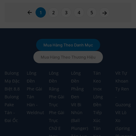
page left arrow
page right a
1
2
3
4
5
Mua Hàng Theo Danh Mục
Mua Hàng Theo Thương Hiệu
Bulong
Lông
Lông
Lông
Tán
Vít Tự
Mạ Đặc
Đền
Đền
Đền
Keo
Khoan
Biệt 8.8
Phe Gài
Răng
Phẳng
Inox
Ty Ren
Bulong
Tán
Phe Gài
Đen
Lông
-
Pake
Hàn -
Trục
Vít Bi
Đền
Guzong
Tán -
Weldnut
Phe Gài
Nhún
Tiếp
Vít Lò
Đai Ốc
Trục
(Ball
Xúc
Xo
Chữ E
Plunger)
Tán
(Spring