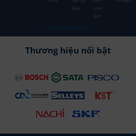
Inox
Tán Lục
Keo -
Plunger)
Giác
Lock
Nut
Xem tất cả danh mục
Thương hiệu nổi bật