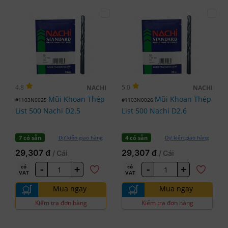
4.8
5.0
NACHI
NACHI
Mũi Khoan Thép
Mũi Khoan Thép
#1103N0025
#1103N0026
List 500 Nachi D2.5
List 500 Nachi D2.6
Dự kiến giao hàng
Dự kiến giao hàng
7 có sẵn
4 có sẵn
29,307 đ
29,307 đ
/ Cái
/ Cái
-
+
-
+
có
có
VAT
VAT
Mua ngay
Mua ngay
Kiểm tra đơn hàng
Kiểm tra đơn hàng