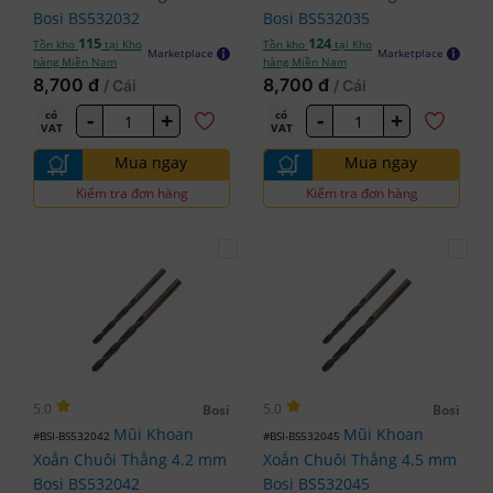
Bosi BS532032
Bosi BS532035
115
124
Tồn kho
tại Kho
Tồn kho
tại Kho
Marketplace
Marketplace
hàng Miền Nam
hàng Miền Nam
8,700 đ
8,700 đ
/ Cái
/ Cái
-
+
-
+
có
có
VAT
VAT
Mua ngay
Mua ngay
Kiểm tra đơn hàng
Kiểm tra đơn hàng
5.0
5.0
Bosi
Bosi
Mũi Khoan
Mũi Khoan
#BSI-BS532042
#BSI-BS532045
Xoắn Chuôi Thẳng 4.2 mm
Xoắn Chuôi Thẳng 4.5 mm
Bosi BS532042
Bosi BS532045