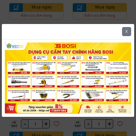
Mua ngay
Mua ngay
Kiểm tra đơn hàng
Kiểm tra đơn hàng
X
5.0
5.0
NACHI
NACHI
Mũi Khoan Thép
Mũi Khoan Thép
#1103N0016
#1103N0018
List 500 Nachi D1.6
List 500 Nachi D1.8
Dự kiến giao hàng
Đặt mua giao từ 2 ngày
2 có sẵn
30,452 đ
30,452 đ
/ Cái
/ Cái
-
+
-
+
có
có
VAT
VAT
Mua ngay
Mua ngay