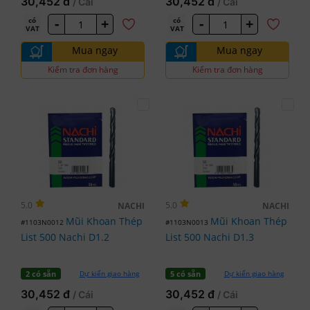
30,452 đ
30,452 đ
/ Cái
/ Cái
-
+
-
+
có
có
VAT
VAT
Mua ngay
Mua ngay
Kiểm tra đơn hàng
Kiểm tra đơn hàng
5.0
5.0
NACHI
NACHI
Mũi Khoan Thép
Mũi Khoan Thép
#1103N0012
#1103N0013
List 500 Nachi D1.2
List 500 Nachi D1.3
Dự kiến giao hàng
Dự kiến giao hàng
2 có sẵn
5 có sẵn
30,452 đ
30,452 đ
/ Cái
/ Cái