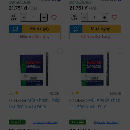
hàng Miền Nam
hàng Miền Nam
21,751 đ
21,751 đ
/ Cái
/ Cái
-
+
-
+
có
có
VAT
VAT
Mua ngay
Mua ngay
Kiểm tra đơn hàng
Kiểm tra đơn hàng
5.0
5.0
NACHI
NACHI
Mũi Khoan Thép
Mũi Khoan Thép
#1103N0008
#1103N0010
List 500 Nachi D0.8
List 500 Nachi D1.0
Dự kiến giao hàng
Dự kiến giao hàng
3 có sẵn
3 có sẵn