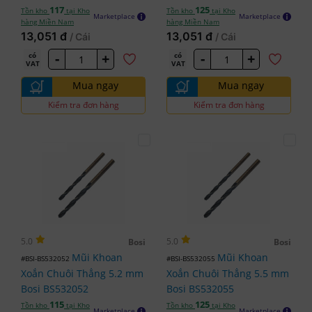
117
125
Tồn kho
tại Kho
Tồn kho
tại Kho
Marketplace
Marketplace
hàng Miền Nam
hàng Miền Nam
13,051 đ
13,051 đ
/ Cái
/ Cái
-
+
-
+
có
có
VAT
VAT
Mua ngay
Mua ngay
Kiểm tra đơn hàng
Kiểm tra đơn hàng
5.0
5.0
Bosi
Bosi
Mũi Khoan
Mũi Khoan
#BSI-BS532052
#BSI-BS532055
Xoắn Chuôi Thẳng 5.2 mm
Xoắn Chuôi Thẳng 5.5 mm
Bosi BS532052
Bosi BS532055
115
125
Tồn kho
tại Kho
Tồn kho
tại Kho
Marketplace
Marketplace