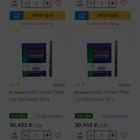
-
+
-
+
có
có
VAT
VAT
Mua ngay
Mua ngay
Kiểm tra đơn hàng
Kiểm tra đơn hàng
5.0
5.0
NACHI
NACHI
Mũi Khoan Thép
Mũi Khoan Thép
#1103N0014
#1103N0015
List 500 Nachi D1.4
List 500 Nachi D1.5
Dự kiến giao hàng
Dự kiến giao hàng
7 có sẵn
3 có sẵn
30,452 đ
30,452 đ
/ Cái
/ Cái
-
+
-
+
có
có
VAT
VAT