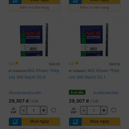
Kiểm tra đơn hàng
Kiểm tra đơn hàng
5.0
5.0
NACHI
NACHI
Mũi Khoan Thép
Mũi Khoan Thép
#1103N0020
#1103N0021
List 500 Nachi D2.0
List 500 Nachi D2.1
Đặt mua giao từ 2 ngày
Dự kiến giao hàng
5 có sẵn
29,307 đ
29,307 đ
/ Cái
/ Cái
-
+
-
+
có
có
VAT
VAT
Mua ngay
Mua ngay