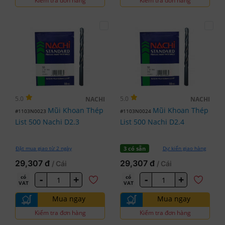
Kiểm tra đơn hàng
Kiểm tra đơn hàng
5.0
5.0
NACHI
NACHI
Mũi Khoan Thép
Mũi Khoan Thép
#1103N0023
#1103N0024
List 500 Nachi D2.3
List 500 Nachi D2.4
Đặt mua giao từ 2 ngày
Dự kiến giao hàng
3 có sẵn
29,307 đ
29,307 đ
/ Cái
/ Cái
-
+
-
+
có
có
VAT
VAT
Mua ngay
Mua ngay
Kiểm tra đơn hàng
Kiểm tra đơn hàng