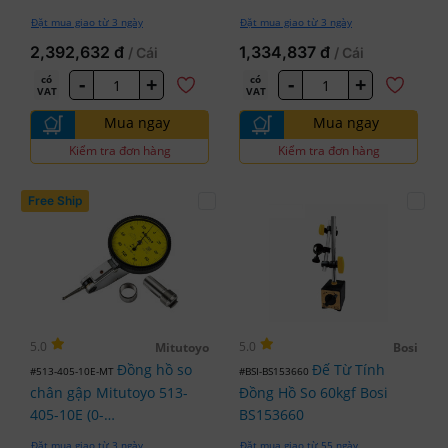
3058A-19
0.8mmx0.01mm)
Đặt mua giao từ 3 ngày
Đặt mua giao từ 3 ngày
2,392,632 đ
1,334,837 đ
/ Cái
/ Cái
-
+
-
+
có
có
VAT
VAT
Mua ngay
Mua ngay
Kiểm tra đơn hàng
Kiểm tra đơn hàng
Free Ship
5.0
5.0
Mitutoyo
Bosi
Đồng hồ so
Đế Từ Tính
#513-405-10E-MT
#BSI-BS153660
chân gập Mitutoyo 513-
Đồng Hồ So 60kgf Bosi
405-10E (0-
BS153660
0.2mm/0.002mm)
Đặt mua giao từ 3 ngày
Đặt mua giao từ 55 ngày