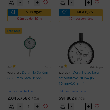
-
+
-
+
có
có
VAT
VAT
Mua ngay
Mua ngay
Kiểm tra đơn hàng
Kiểm tra đơn hàng
Free Ship
5.0
5.0
Sata
Mitutoyo
Đồng Hồ So Kim
Đồng hồ so kiểu
#SAT-91565
#2046A-MT
0-0.8 mm Sata 91565
cơ Mitutoyo 2046A (0-
10mm/0.01mm)
Đặt mua giao từ 30 ngày
Đặt mua giao từ 3 ngày
2,045,758 đ
591,862 đ
/ Cái
/ Cái
-
+
-
+
có
có
VAT
VAT