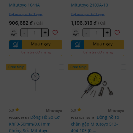
Mitutoyo 1044A
Mitutoyo 2109A-10
Đặt mua giao từ 3 ngày
Đặt mua giao từ 3 ngày
906,682 đ
1,196,316 đ
/ Cái
/ Cái
-
+
-
+
có
có
VAT
VAT
Mua ngay
Mua ngay
Kiểm tra đơn hàng
Kiểm tra đơn hàng
Free Ship
Free Ship
5.0
5.0
Mitutoyo
Mitutoyo
Đồng Hồ So Cơ
Đồng hồ so
#3058A-19-MT
#513-404-10E-MT
Khí 0-50mm/0.01mm
chân gập Mitutoyo 513-
Chống Sốc Mitutoyo
404-10E (0-