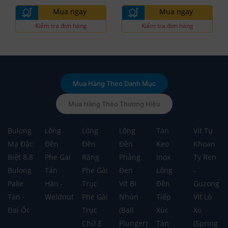
Mua ngay
Mua ngay
Kiểm tra đơn hàng
Kiểm tra đơn hàng
Mua Hàng Theo Danh Mục
Mua Hàng Theo Thương Hiệu
Bulong
Lông
Lông
Lông
Tán
Vít Tự
Mạ Đặc
Đền
Đền
Đền
Keo
Khoan
Biệt 8.8
Phe Gài
Răng
Phẳng
Inox
Ty Ren
Bulong
Tán
Phe Gài
Đen
Lông
-
Pake
Hàn -
Trục
Vít Bi
Đền
Guzong
Tán -
Weldnut
Phe Gài
Nhún
Tiếp
Vít Lò
Đai Ốc
Trục
(Ball
Xúc
Xo
Chữ E
Plunger)
Tán
(Spring