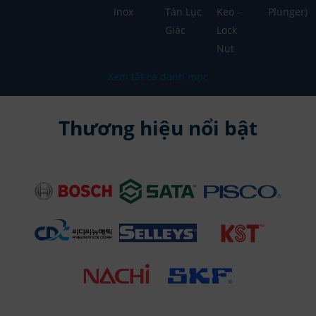
Inox
Tán Lục
Keo -
Plunger)
Giác
Lock
Nut
Xem tất cả danh mục
Thương hiệu nổi bật