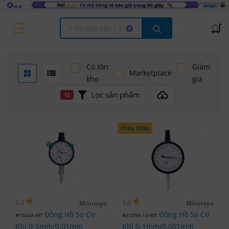
Offcanvas Menu Open
Có tồn
Giảm
Marketplace
kho
giá
Lọc sản phẩm
12
Free Ship
5.0
5.0
Mitutoyo
Mitutoyo
Đồng Hồ So Cơ
Đồng Hồ So Cơ
#1044A-MT
#2109A-10-MT
Khí 0-5mm/0.01mm
Khí 0-1mm/0.001mm