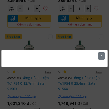
839,596 đ
889,624 đ
/ Cái
/ Cái
-
+
-
+
có
có
VAT
VAT
Mua ngay
Mua ngay
Kiểm tra đơn hàng
Kiểm tra đơn hàng
Free Ship
Free Ship
X
5.0
5.0
Sata
Sata
Đồng Hồ So Điện
Đồng Hồ So Điện
#SAT-91563
#SAT-91564
Tử IP54 0-12.7mm Sata
Tử IP54 0-25.4mm Sata
91563
91564
Đặt mua giao từ 30 ngày
Đặt mua giao từ 30 ngày
1,631,340 đ
1,749,941 đ
/ Cái
/ Cái