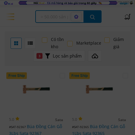
Offcanvas Menu Open
Có tồn
Giảm
Marketplace
kho
giá
Lọc sản phẩm
3
Free Ship
Free Ship
5.0
5.0
Sata
Sata
Búa Đồng Cán Gỗ
Búa Đồng Cán Gỗ
#SAT-92367
#SAT-92365
3Lbs Sata 92367
1Lbs Sata 92365