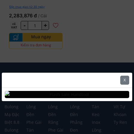
Đặt mua giao từ 30 ngày
2,283,876 đ
/ Cái
-
+
có
VAT
Mua ngay
Kiểm tra đơn hàng
Mua Hàng Theo Danh Mục
X
Mua Hàng Theo Thương Hiệu
Bulong
Lông
Lông
Lông
Tán
Vít Tự
Mạ Đặc
Đền
Đền
Đền
Keo
Khoan
Biệt 8.8
Phe Gài
Răng
Phẳng
Inox
Ty Ren
Bulong
Tán
Phe Gài
Đen
Lông
-