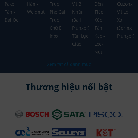
Pake
Hàn -
Trục
Vít Bi
Đền
Guzong
Tán -
Weldnut
Phe Gài
Nhún
Tiếp
Vít Lò
Đai Ốc
Trục
(Ball
Xúc
Xo
Chữ E
Plunger)
Tán
(Spring
Inox
Tán Lục
Keo -
Plunger)
Giác
Lock
Nut
Xem tất cả danh mục
Thương hiệu nổi bật