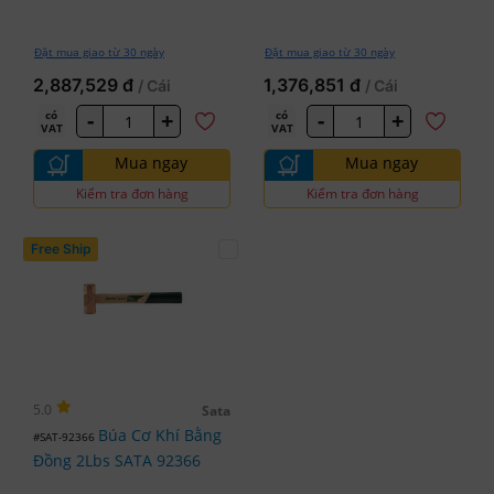
Đặt mua giao từ 30 ngày
Đặt mua giao từ 30 ngày
2,887,529 đ
1,376,851 đ
/ Cái
/ Cái
-
+
-
+
có
có
VAT
VAT
Mua ngay
Mua ngay
Kiểm tra đơn hàng
Kiểm tra đơn hàng
Free Ship
5.0
Sata
Búa Cơ Khí Bằng
#SAT-92366
Đồng 2Lbs SATA 92366