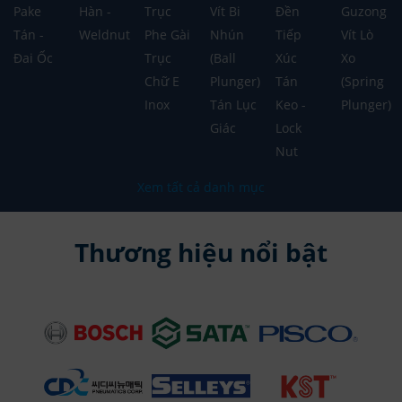
Pake
Hàn -
Trục
Vít Bi
Đền
Guzong
Tán -
Weldnut
Phe Gài
Nhún
Tiếp
Vít Lò
Đai Ốc
Trục
(Ball
Xúc
Xo
Chữ E
Plunger)
Tán
(Spring
Inox
Tán Lục
Keo -
Plunger)
Giác
Lock
Nut
Xem tất cả danh mục
Thương hiệu nổi bật