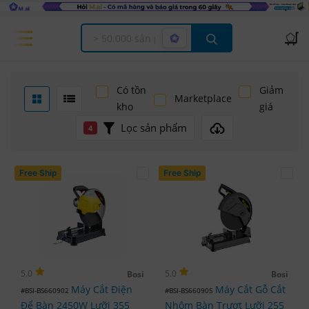
Offcanvas Menu Open
Có tồn
Giảm
Marketplace
kho
giá
Lọc sản phẩm
4
Free Ship
Free Ship
5.0
5.0
Bosi
Bosi
Máy Cắt Điện
Máy Cắt Gỗ Cắt
#BSI-BS660902
#BSI-BS660905
Để Bàn 2450W Lưỡi 355
Nhôm Bàn Trượt Lưỡi 255