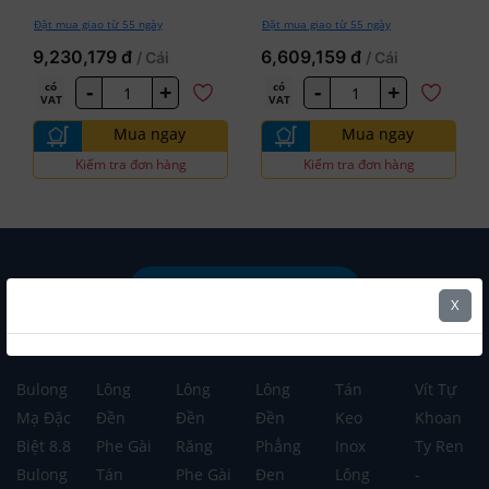
Đặt mua giao từ 55 ngày
Đặt mua giao từ 55 ngày
9,230,179 đ
6,609,159 đ
/ Cái
/ Cái
-
+
-
+
có
có
VAT
VAT
Mua ngay
Mua ngay
Kiểm tra đơn hàng
Kiểm tra đơn hàng
Mua Hàng Theo Danh Mục
X
Mua Hàng Theo Thương Hiệu
Bulong
Lông
Lông
Lông
Tán
Vít Tự
Mạ Đặc
Đền
Đền
Đền
Keo
Khoan
Biệt 8.8
Phe Gài
Răng
Phẳng
Inox
Ty Ren
Bulong
Tán
Phe Gài
Đen
Lông
-