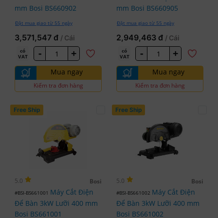
mm Bosi BS660902
mm Bosi BS660905
Đặt mua giao từ 55 ngày
Đặt mua giao từ 55 ngày
3,571,547 đ
2,949,463 đ
/ Cái
/ Cái
-
+
-
+
có
có
VAT
VAT
Mua ngay
Mua ngay
Kiểm tra đơn hàng
Kiểm tra đơn hàng
Free Ship
Free Ship
5.0
5.0
Bosi
Bosi
Máy Cắt Điện
Máy Cắt Điện
#BSI-BS661001
#BSI-BS661002
Để Bàn 3kW Lưỡi 400 mm
Để Bàn 3kW Lưỡi 400 mm
Bosi BS661001
Bosi BS661002