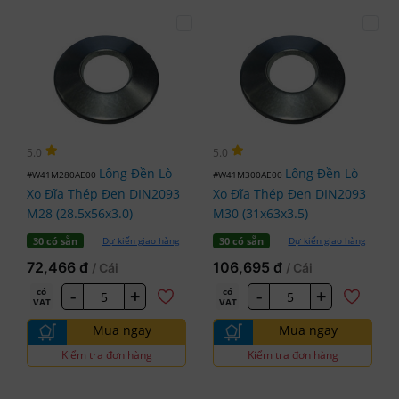
5.0
5.0
Lông Đền Lò
Lông Đền Lò
#W41M280AE00
#W41M300AE00
Xo Đĩa Thép Đen DIN2093
Xo Đĩa Thép Đen DIN2093
M28 (28.5x56x3.0)
M30 (31x63x3.5)
Dự kiến giao hàng
Dự kiến giao hàng
30 có sẵn
30 có sẵn
72,466 đ
106,695 đ
/ Cái
/ Cái
-
+
-
+
có
có
VAT
VAT
Mua ngay
Mua ngay
Kiểm tra đơn hàng
Kiểm tra đơn hàng