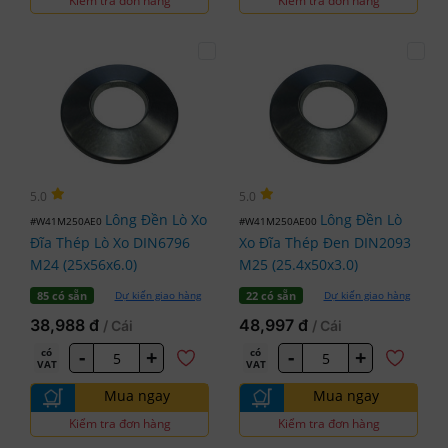
Kiểm tra đơn hàng
Kiểm tra đơn hàng
5.0
5.0
Lông Đền Lò Xo
Lông Đền Lò
#W41M250AE0
#W41M250AE00
Đĩa Thép Lò Xo DIN6796
Xo Đĩa Thép Đen DIN2093
M24 (25x56x6.0)
M25 (25.4x50x3.0)
Dự kiến giao hàng
Dự kiến giao hàng
85 có sẵn
22 có sẵn
38,988 đ
48,997 đ
/ Cái
/ Cái
-
+
-
+
có
có
VAT
VAT
Mua ngay
Mua ngay
Kiểm tra đơn hàng
Kiểm tra đơn hàng