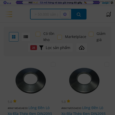
Offcanvas Menu Open
Có tồn
Giảm
Marketplace
kho
giá
Lọc sản phẩm
25
5.0
5.0
Lông Đền Lò
Lông Đền Lò
#W41M040AE00
#W41M050AE00
Xo Đĩa Thép Đen DIN2093
Xo Đĩa Thép Đen DIN2093