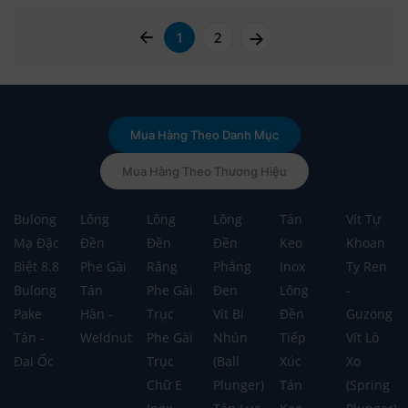
page left arrow
page right arrow
1
2
Mua Hàng Theo Danh Mục
Mua Hàng Theo Thương Hiệu
Bulong
Lông
Lông
Lông
Tán
Vít Tự
Mạ Đặc
Đền
Đền
Đền
Keo
Khoan
Biệt 8.8
Phe Gài
Răng
Phẳng
Inox
Ty Ren
Bulong
Tán
Phe Gài
Đen
Lông
-
Pake
Hàn -
Trục
Vít Bi
Đền
Guzong
Tán -
Weldnut
Phe Gài
Nhún
Tiếp
Vít Lò
Đai Ốc
Trục
(Ball
Xúc
Xo
Chữ E
Plunger)
Tán
(Spring