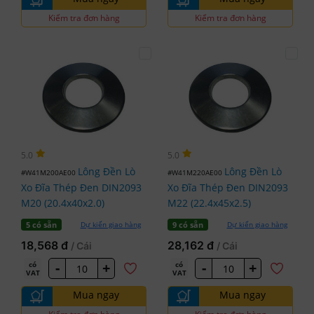
Kiểm tra đơn hàng
Kiểm tra đơn hàng
5.0
5.0
Lông Đền Lò
Lông Đền Lò
#W41M200AE00
#W41M220AE00
Xo Đĩa Thép Đen DIN2093
Xo Đĩa Thép Đen DIN2093
M20 (20.4x40x2.0)
M22 (22.4x45x2.5)
Dự kiến giao hàng
Dự kiến giao hàng
5 có sẵn
9 có sẵn
18,568 đ
28,162 đ
/ Cái
/ Cái
-
+
-
+
có
có
VAT
VAT
Mua ngay
Mua ngay