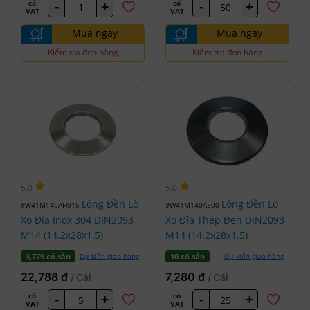
-
+
-
+
có
có
VAT
VAT
Mua ngay
Mua ngay
Kiểm tra đơn hàng
Kiểm tra đơn hàng
5.0
5.0
Lông Đền Lò
Lông Đền Lò
#W41M140AH015
#W41M140AE00
Xo Đĩa Inox 304 DIN2093
Xo Đĩa Thép Đen DIN2093
M14 (14.2x28x1.5)
M14 (14.2x28x1.5)
Dự kiến giao hàng
Dự kiến giao hàng
3,779 có sẵn
10 có sẵn
22,788 đ
7,280 đ
/ Cái
/ Cái
-
+
-
+
có
có
VAT
VAT