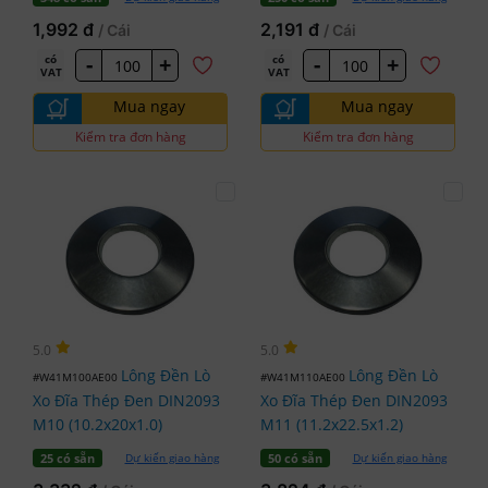
1,992 đ
2,191 đ
/ Cái
/ Cái
-
+
-
+
có
có
VAT
VAT
Mua ngay
Mua ngay
Kiểm tra đơn hàng
Kiểm tra đơn hàng
5.0
5.0
Lông Đền Lò
Lông Đền Lò
#W41M100AE00
#W41M110AE00
Xo Đĩa Thép Đen DIN2093
Xo Đĩa Thép Đen DIN2093
M10 (10.2x20x1.0)
M11 (11.2x22.5x1.2)
Dự kiến giao hàng
Dự kiến giao hàng
25 có sẵn
50 có sẵn