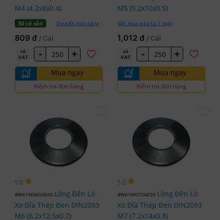
M4 (4.2x8x0.4)
M5 (5.2x10x0.5)
Dự kiến giao hàng
Đặt mua giao từ 7 ngày
50 có sẵn
809 đ
1,012 đ
/ Cái
/ Cái
-
+
-
+
có
có
VAT
VAT
Mua ngay
Mua ngay
Kiểm tra đơn hàng
Kiểm tra đơn hàng
5.0
5.0
Lông Đền Lò
Lông Đền Lò
#W41M060AE00
#W41M070AE00
Xo Đĩa Thép Đen DIN2093
Xo Đĩa Thép Đen DIN2093
M6 (6.2x12.5x0.7)
M7 (7.2x14x0.8)