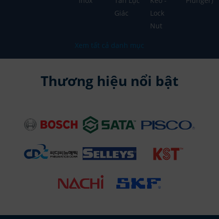
Inox
Tán Lục
Keo -
Plunger)
Giác
Lock
Nut
Xem tất cả danh mục
Thương hiệu nổi bật