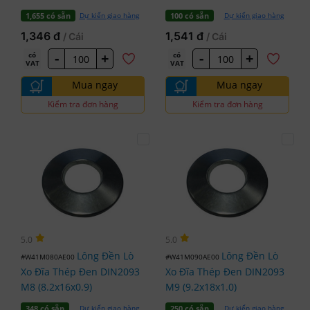
Dự kiến giao hàng
Dự kiến giao hàng
1,655 có sẵn
100 có sẵn
1,346 đ
1,541 đ
/ Cái
/ Cái
-
+
-
+
có
có
VAT
VAT
Mua ngay
Mua ngay
Kiểm tra đơn hàng
Kiểm tra đơn hàng
5.0
5.0
Lông Đền Lò
Lông Đền Lò
#W41M080AE00
#W41M090AE00
Xo Đĩa Thép Đen DIN2093
Xo Đĩa Thép Đen DIN2093
M8 (8.2x16x0.9)
M9 (9.2x18x1.0)
Dự kiến giao hàng
Dự kiến giao hàng
348 có sẵn
250 có sẵn