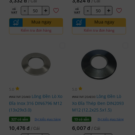
3,332 đ
3,824 đ
/ Cái
/ Cái
-
+
-
+
có
có
VAT
VAT
Mua ngay
Mua ngay
Kiểm tra đơn hàng
Kiểm tra đơn hàng
5.0
5.0
Lông Đền Lò Xo
Lông Đền Lò
#W41M120AK0
#W41M120AE00
Đĩa Inox 316 DIN6796 M12
Xo Đĩa Thép Đen DIN2093
(13x29x3.0)
M12 (12.2x25.5x1.5)
Dự kiến giao hàng
Dự kiến giao hàng
327 có sẵn
13 có sẵn
10,476 đ
6,007 đ
/ Cái
/ Cái