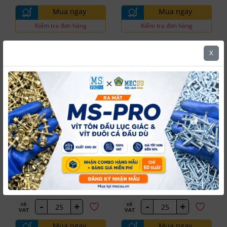
Mua ngay
Mua ngay
Kiểm tra đơn hàng
Kiểm tra đơn hàng
X
5.0
5.0
Lông Đền Lò
Lông Đền Lò
#W41M160AE00
#W41M180AE00
Xo Đĩa Thép Đen DIN2093
Xo Đĩa Thép Đen DIN2093
M16 (16.3x31.5x1.75)
M18 (18.3x35.5x2.0)
Dự kiến giao hàng
Dự kiến giao hàng
196 có sẵn
50 có sẵn
9,744 đ
11,749 đ
/ Cái
/ Cái
-
+
-
+
có
có
VAT
VAT
Mua ngay
Mua ngay