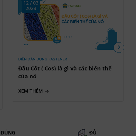
12 / 03
2023
ĐIỆN DÂN DỤNG
FASTENER
Đầu Cốt ( Cos) là gì và các biến thể
của nó
XEM THÊM
ĐÚNG
ĐỦ