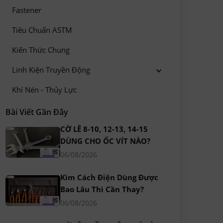
Fastener
Tiêu Chuẩn ASTM
Kiến Thức Chung
Linh Kiện Truyền Động
Khí Nén - Thủy Lực
Bài Viết Gần Đây
CỜ LÊ 8-10, 12-13, 14-15
DÙNG CHO ỐC VÍT NÀO?
06/08/2026
Kìm Cách Điện Dùng Được
Bao Lâu Thì Cần Thay?
06/08/2026