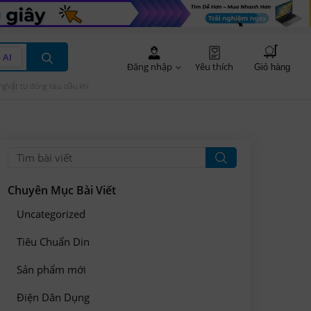
 AI
Đăng nhập
Yêu thích
Giỏ hàng
ng
Vật tư đóng tàu, dầu khí
Chuyên Mục Bài Viết
Uncategorized
Tiêu Chuẩn Din
Sản phẩm mới
Điện Dân Dụng