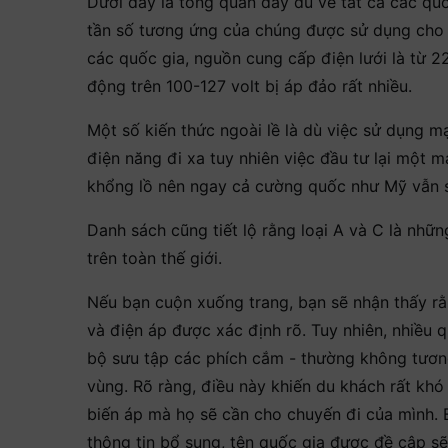
Dưới đây là tổng quan đầy đủ về tất cả các quố
tần số tương ứng của chúng được sử dụng cho c
các quốc gia, nguồn cung cấp điện lưới là từ 
động trên 100-127 volt bị áp đảo rất nhiều.
Một số kiến thức ngoài lề là dù việc sử dụng mạ
điện năng đi xa tuy nhiên việc đầu tư lại một m
khổng lồ nên ngay cả cường quốc như Mỹ vẫn s
Danh sách cũng tiết lộ rằng loại A và C là nh
trên toàn thế giới.
Nếu bạn cuộn xuống trang, bạn sẽ nhận thấy rằ
và điện áp được xác định rõ. Tuy nhiên, nhiều
bộ sưu tập các phích cắm - thường không tương
vùng. Rõ ràng, điều này khiến du khách rất kh
biến áp mà họ sẽ cần cho chuyến đi của mình. B
thông tin bổ sung, tên quốc gia được đề cập s