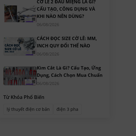
CỜ LÊ 2 ĐẦU MIỆNG LÀ GÌ?
CẤU TẠO, CÔNG DỤNG VÀ
KHI NÀO NÊN DÙNG?
06/08/2026
CÁCH ĐỌC SIZE CỜ LÊ: MM,
INCH QUY ĐỔI THẾ NÀO
06/08/2026
Kìm Cắt Là Gì? Cấu Tạo, Ứng
Dụng, Cách Chọn Mua Chuẩn
06/08/2026
Từ Khóa Phổ Biến
lý thuyết điện cơ bản
điện 3 pha