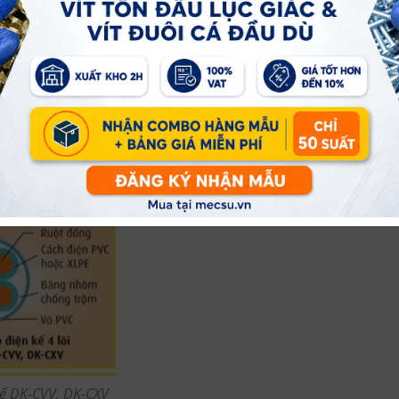
kế DK-CVV, DK-CXV