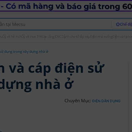
Chế độ
ệu
Ốc vít hệ inch
Ốc vít inox 316
Gia công CNC
Dành cho tổ lắp ráp
Điện nhà xưởng
Điện văn phò
 sử dụng trong xây dựng nhà ở
n và cáp điện sử
 dựng nhà ở
Chuyên Mục:
ĐIỆN DÂN DỤNG