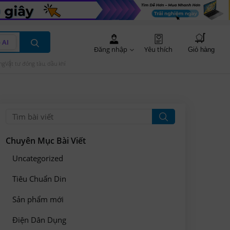
 AI
Đăng nhập
Yêu thích
Giỏ hàng
ng
Vật tư đóng tàu, dầu khí
Chuyên Mục Bài Viết
Uncategorized
Tiêu Chuẩn Din
Sản phẩm mới
Điện Dân Dụng