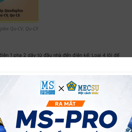
plex Qu-CV, Qu-CX
điện 1 pha 2 dây từ đầu nhà đến điện kế; Loại 4 lõi để
n kế.
ng nhôm chống trộm điện, vỏ PVC. Nhiệt độ làm việc
ăng nhôm chống trộm điện, vỏ PVC. Nhiệt độ làm việc