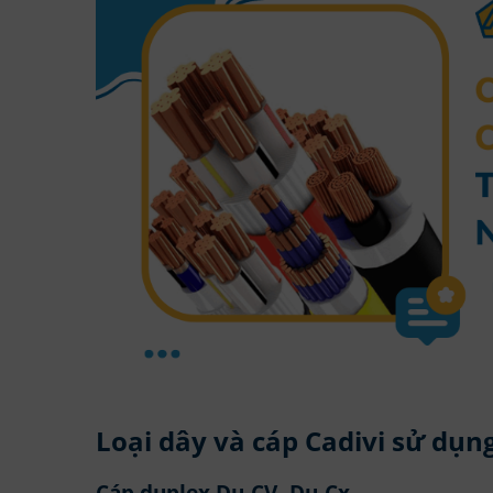
Loại dây và cáp Cadivi sử dụn
Cáp duplex Du-CV, Du-Cx