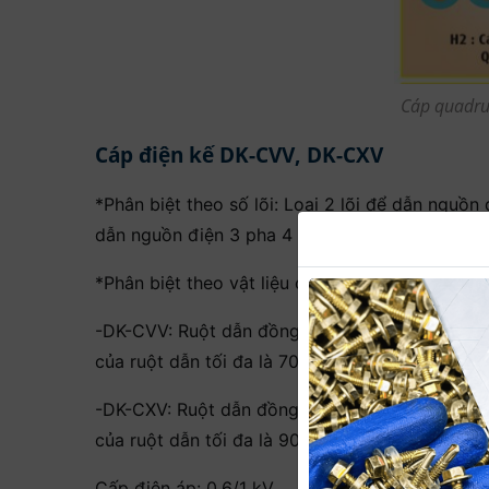
Cáp quadru
Cáp điện kế DK-CVV, DK-CXV
*Phân biệt theo số lõi: Loại 2 lõi để dẫn nguồn 
dẫn nguồn điện 3 pha 4 dây từ đầu nhà đến điệ
*Phân biệt theo vật liệu cách điện:
-DK-CVV: Ruột dẫn đồng, cách điện PVC, có bă
của ruột dẫn tối đa là 70 oC.
-DK-CXV: Ruột dẫn đồng, cách điện XLPE, có b
của ruột dẫn tối đa là 90 oC.
Cấp điện áp: 0,6/1 kV.