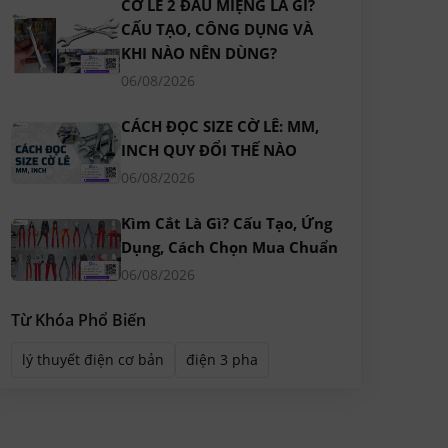
CỜ LÊ 2 ĐẦU MIỆNG LÀ GÌ?
CẤU TẠO, CÔNG DỤNG VÀ
KHI NÀO NÊN DÙNG?
06/08/2026
CÁCH ĐỌC SIZE CỜ LÊ: MM,
INCH QUY ĐỔI THẾ NÀO
06/08/2026
Kìm Cắt Là Gì? Cấu Tạo, Ứng
Dụng, Cách Chọn Mua Chuẩn
06/08/2026
Từ Khóa Phổ Biến
lý thuyết điện cơ bản
điện 3 pha