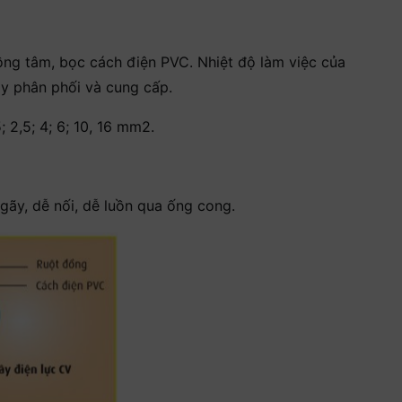
g tâm, bọc cách điện PVC. Nhiệt độ làm việc của
ây phân phối và cung cấp.
 2,5; 4; 6; 10, 16 mm2.
ãy, dễ nối, dễ luồn qua ống cong.