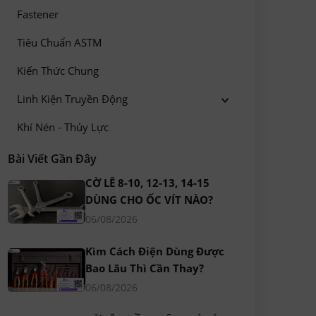
Fastener
Tiêu Chuẩn ASTM
Kiến Thức Chung
Linh Kiện Truyền Động
Khí Nén - Thủy Lực
Bài Viết Gần Đây
CỜ LÊ 8-10, 12-13, 14-15
DÙNG CHO ỐC VÍT NÀO?
06/08/2026
Kìm Cách Điện Dùng Được
Bao Lâu Thì Cần Thay?
06/08/2026