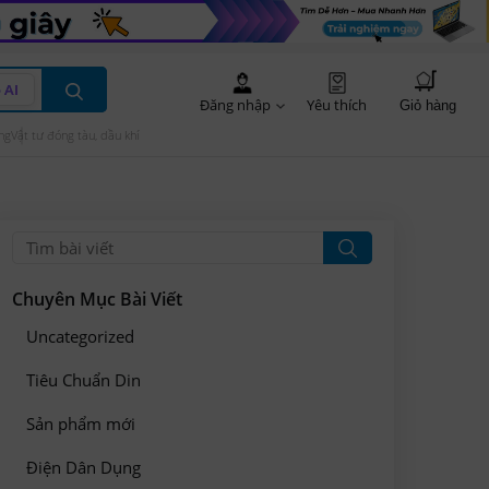
 AI
Đăng nhập
Yêu thích
Giỏ hàng
ng
Vật tư đóng tàu, dầu khí
Chuyên Mục Bài Viết
Uncategorized
Tiêu Chuẩn Din
Sản phẩm mới
Điện Dân Dụng