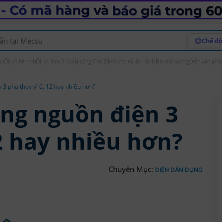
Chế độ
ệu
Ốc vít hệ inch
Ốc vít inox 316
Gia công CNC
Dành cho tổ lắp ráp
Điện nhà xưởng
Điện văn phò
 3 pha thay vì 6, 12 hay nhiều hơn?
ụng nguồn điện 3
12 hay nhiều hơn?
Chuyên Mục:
ĐIỆN DÂN DỤNG