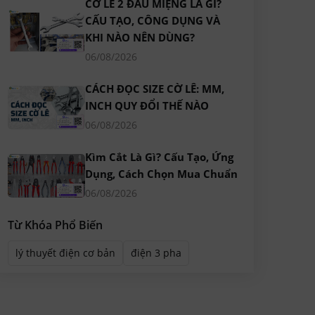
CỜ LÊ 2 ĐẦU MIỆNG LÀ GÌ?
CẤU TẠO, CÔNG DỤNG VÀ
KHI NÀO NÊN DÙNG?
06/08/2026
CÁCH ĐỌC SIZE CỜ LÊ: MM,
INCH QUY ĐỔI THẾ NÀO
06/08/2026
Kìm Cắt Là Gì? Cấu Tạo, Ứng
Dụng, Cách Chọn Mua Chuẩn
06/08/2026
Từ Khóa Phổ Biến
lý thuyết điện cơ bản
điện 3 pha