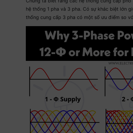
Chúng ta biết rằng các hệ thống cung cấp phổ b
hệ thống 1 pha và 3 pha. Có sự khác biệt lớn g
thống cung cấp 3 pha có một số ưu điểm so vớ