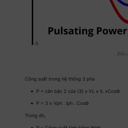
Biểu 
Công suất trong hệ thống 3 pha
P = căn bậc 2 của (3) x VL x IL xCosФ
P = 3 x Vph . Iph . CosФ
Trong đó,
P = Công suất tính bằng Watt