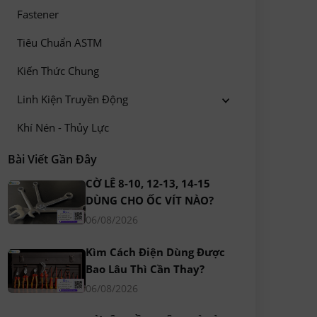
Fastener
Tiêu Chuẩn ASTM
Kiến Thức Chung
Linh Kiện Truyền Động
Khí Nén - Thủy Lực
Bài Viết Gần Đây
CỜ LÊ 8-10, 12-13, 14-15
DÙNG CHO ỐC VÍT NÀO?
06/08/2026
Kìm Cách Điện Dùng Được
Bao Lâu Thì Cần Thay?
06/08/2026