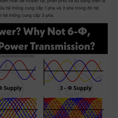
iến nhất để truyền tải, phân phối và sử dụng điện là
iữa hệ thống cung cấp 1 pha và 3 pha trong đó hệ
i hệ thống cung cấp 3 pha.