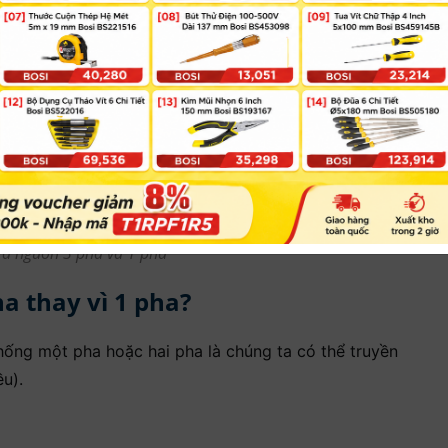
ữa nguồn 3 pha và 1 pha
a thay vì 1 pha?
hống một pha hoặc hai pha là chúng ta có thể truyền
u).