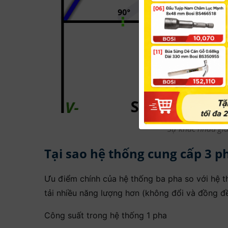
Sự khác nhau gi
Tại sao hệ thống cung cấp 3 ph
Ưu điểm chính của hệ thống ba pha so với hệ t
tải nhiều năng lượng hơn (không đổi và đồng đề
Công suất trong hệ thống 1 pha