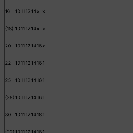
16
10
11
12
14
x
x
x
x
-
-
-
-
-
-
-
-
-
-
-
(18)
10
11
12
14
x
x
x
x
-
-
-
-
-
-
-
-
-
-
-
20
10
11
12
14
16
x
x
x
-
-
-
-
-
-
-
-
-
-
-
22
10
11
12
14
16
18
x
x
-
-
-
-
-
-
-
-
-
-
-
25
10
11
12
14
16
18
x
x
x
x
-
-
-
-
-
-
-
-
-
(28)
10
11
12
14
16
18
22
x
x
x
-
-
-
-
-
-
-
-
-
30
10
11
12
14
16
18
22
x
x
x
-
-
-
-
-
-
-
-
-
(32)
10
11
12
14
16
18
22
26
x
x
-
-
-
-
-
-
-
-
-