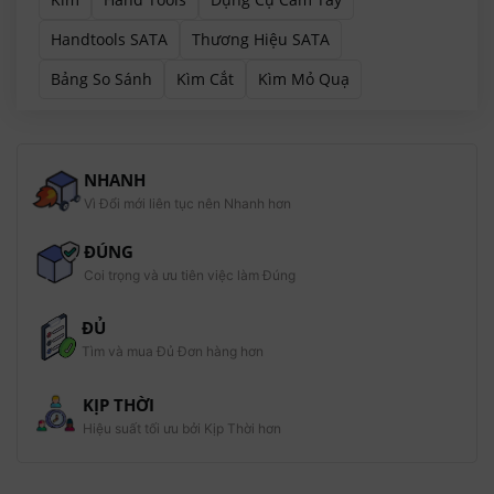
Handtools SATA
Thương Hiệu SATA
Bảng So Sánh
Kìm Cắt
Kìm Mỏ Quạ
NHANH
Vì Đổi mới liên tục nên Nhanh hơn
ĐÚNG
Coi trọng và ưu tiên việc làm Đúng
ĐỦ
Tìm và mua Đủ Đơn hàng hơn
KỊP THỜI
Hiệu suất tối ưu bởi Kịp Thời hơn