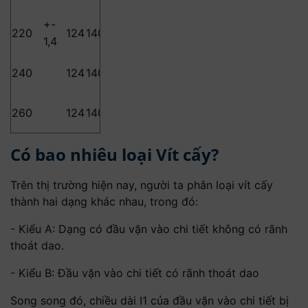
+-
220
124
140
156
172
192
192
192
1,4
240
124
140
156
172
192
212
212
260
124
140
156
172
192
212
232
232
Có bao nhiêu loại Vít cấy?
Trên thị trường hiện nay, người ta phân loại vít cấy
thành hai dạng khác nhau, trong đó:
- Kiểu A: Dạng có đầu vặn vào chi tiết không có rãnh
thoát dao.
- Kiểu B: Đầu vặn vào chi tiết có rãnh thoát dao
Song song đó, chiều dài I1 của đầu vặn vào chi tiết bị