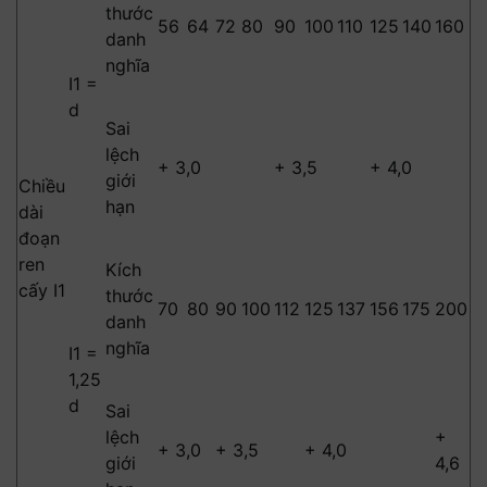
thước
56
64
72
80
90
100
110
125
140
160
danh
nghĩa
I1 =
d
Sai
lệch
+ 3,0
+ 3,5
+ 4,0
giới
Chiều
hạn
dài
đoạn
ren
Kích
cấy I1
thước
70
80
90
100
112
125
137
156
175
200
danh
nghĩa
I1 =
1,25
d
Sai
lệch
+
+ 3,0
+ 3,5
+ 4,0
giới
4,6