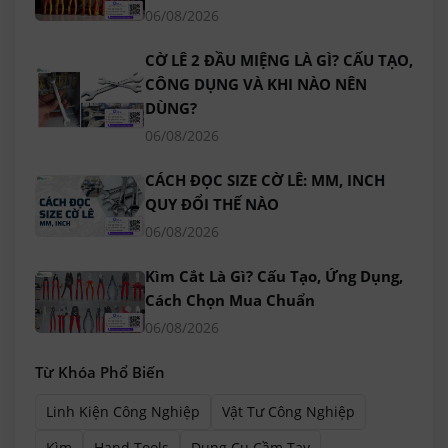
06/08/2026
CỜ LÊ 2 ĐẦU MIỆNG LÀ GÌ? CẤU TẠO,
CÔNG DỤNG VÀ KHI NÀO NÊN
DÙNG?
06/08/2026
CÁCH ĐỌC SIZE CỜ LÊ: MM, INCH
QUY ĐỔI THẾ NÀO
06/08/2026
Kìm Cắt Là Gì? Cấu Tạo, Ứng Dụng,
Cách Chọn Mua Chuẩn
06/08/2026
Từ Khóa Phổ Biến
Linh Kiện Công Nghiệp
Vật Tư Công Nghiệp
Kìm
Hand Tools
Dụng Cụ Cầm Tay