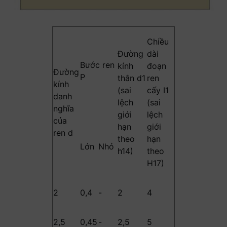
Chiều
Đường
dài
Bước ren
kính
đoạn
Đường
P
thân d1
ren
kính
(sai
cấy I1
danh
lệch
(sai
nghĩa
giới
lệch
của
hạn
giới
ren d
theo
hạn
Lớn
Nhỏ
h14)
theo
H17)
2
0,4
-
2
4
2,5
0,45
-
2,5
5