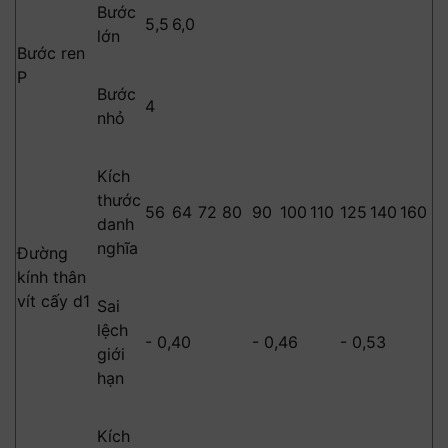
Bước
5,5
6,0
lớn
Bước ren
P
Bước
4
nhỏ
Kích
thước
56
64
72
80
90
100
110
125
140
160
danh
nghĩa
Đường
kính thân
vít cấy d1
Sai
lệch
- 0,40
- 0,46
- 0,53
giới
hạn
Kích