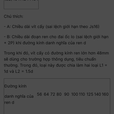
35
10
11
12
14
16
18
22
26
x
x
x
x
-
-
-
-
-
-
-
Chú thích:
- A: Chiều dài vít cấy (sai lệch giới hạn theo Js16)
- B: Chiều dài đoạn ren cho đai ốc Io (sai lệch giới hạn
+ 2P) khi đường kính danh nghĩa của ren d
Trong khi đó, vít cấy có đường kính ren lớn hơn 48mm
sẽ dùng cho trường hợp thông dụng, tiêu chuẩn
thường. Trong đó, loại này được chia làm hai loại L1 =
1d và L2 = 1.5d
Đường kính
56
64
72
80
90
100
110
125
140
160
danh nghĩa của
ren d