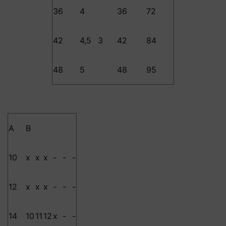
36
4
36
72
42
4,5
3
42
84
48
5
48
95
A
B
10
x
x
x
-
-
-
-
-
-
-
-
-
-
-
-
-
-
-
-
12
x
x
x
-
-
-
-
-
-
-
-
-
-
-
-
-
-
-
-
14
10
11
12
x
-
-
-
-
-
-
-
-
-
-
-
-
-
-
-