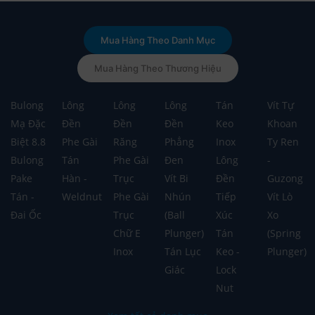
Mua Hàng Theo Danh Mục
Mua Hàng Theo Thương Hiệu
Bulong
Lông
Lông
Lông
Tán
Vít Tự
Mạ Đặc
Đền
Đền
Đền
Keo
Khoan
Biệt 8.8
Phe Gài
Răng
Phẳng
Inox
Ty Ren
Bulong
Tán
Phe Gài
Đen
Lông
-
Pake
Hàn -
Trục
Vít Bi
Đền
Guzong
Tán -
Weldnut
Phe Gài
Nhún
Tiếp
Vít Lò
Đai Ốc
Trục
(Ball
Xúc
Xo
Chữ E
Plunger)
Tán
(Spring
Inox
Tán Lục
Keo -
Plunger)
Giác
Lock
Nut