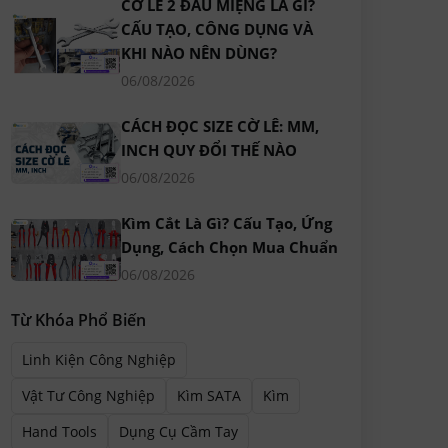
CỜ LÊ 2 ĐẦU MIỆNG LÀ GÌ?
CẤU TẠO, CÔNG DỤNG VÀ
KHI NÀO NÊN DÙNG?
06/08/2026
CÁCH ĐỌC SIZE CỜ LÊ: MM,
INCH QUY ĐỔI THẾ NÀO
06/08/2026
Kìm Cắt Là Gì? Cấu Tạo, Ứng
Dụng, Cách Chọn Mua Chuẩn
06/08/2026
Từ Khóa Phổ Biến
Linh Kiện Công Nghiệp
Vật Tư Công Nghiệp
Kìm SATA
Kìm
Hand Tools
Dụng Cụ Cầm Tay