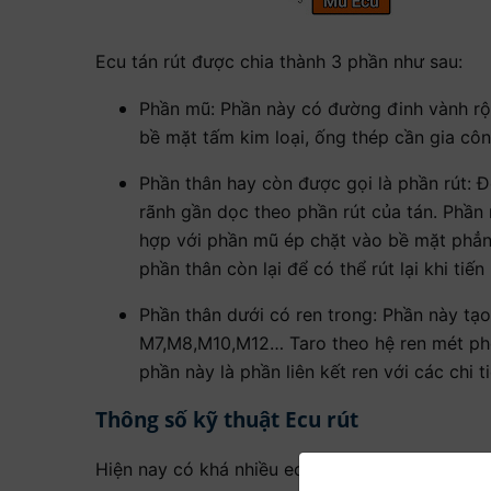
Ecu tán rút được chia thành 3 phần như sau:
Phần mũ: Phần này có đường đinh vành rộn
bề mặt tấm kim loại, ống thép cần gia công
Phần thân hay còn được gọi là phần rút: 
rãnh gần dọc theo phần rút của tán. Phần nà
hợp với phần mũ ép chặt vào bề mặt phẳng
phần thân còn lại để có thể rút lại khi tiến
Phần thân dưới có ren trong: Phần này tạo
M7,M8,M10,M12… Taro theo hệ ren mét phổ
phần này là phần liên kết ren với các chi t
Thông số kỹ thuật Ecu rút
Hiện nay có khá nhiều ecu rút, tán rút với nhữn