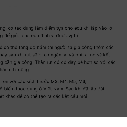
g, có tác dụng làm điểm tựa cho ecu khi lắp vào lỗ
 để giúp cho ecu định vị được vị trí.
Để có thể tăng độ bám thì người ta gia công thêm các
y sau khi rút sẽ bị co ngắn lại và phì ra, nó sẽ kết
 cần gia công. Thân rút có độ dày bé hơn so với các
 hành thi công.
 ren với các kích thước M3, M4, M5, M6,
 biến được dùng ở Việt Nam. Sau khi đã lắp đặt
iết khác để có thể tạo ra các kết cấu mới.
g thông số kỹ thuật khác nhau. Dưới đây chúng tôi gửi