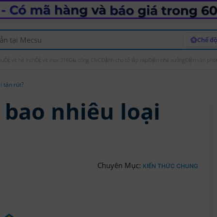
Chế độ
ệu
Ốc vít hệ inch
Ốc vít inox 316
Gia công CNC
Dành cho tổ lắp ráp
Điện nhà xưởng
Điện văn phò
i tán rút?
ó bao nhiêu loại
Chuyên Mục:
KIẾN THỨC CHUNG