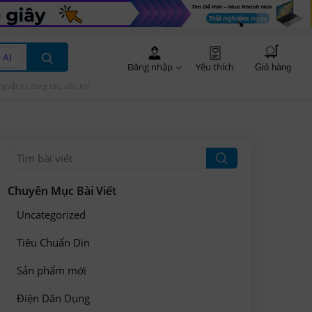
 AI
Đăng nhập
Yêu thích
Giỏ hàng
ng
Vật tư đóng tàu, dầu khí
Chuyên Mục Bài Viết
Uncategorized
Tiêu Chuẩn Din
Sản phẩm mới
Điện Dân Dụng