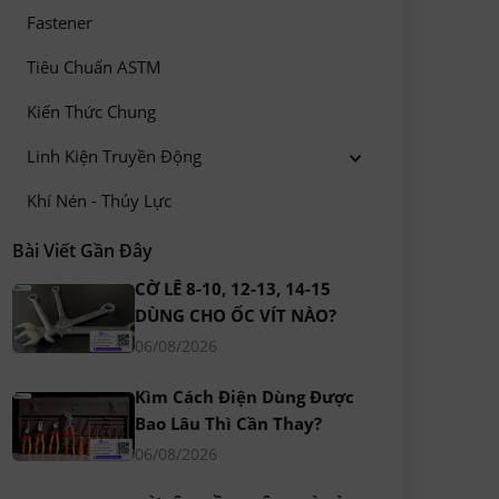
Fastener
Tiêu Chuẩn ASTM
Kiến Thức Chung
Linh Kiện Truyền Động
Khí Nén - Thủy Lực
Bài Viết Gần Đây
CỜ LÊ 8-10, 12-13, 14-15
DÙNG CHO ỐC VÍT NÀO?
06/08/2026
Kìm Cách Điện Dùng Được
Bao Lâu Thì Cần Thay?
06/08/2026