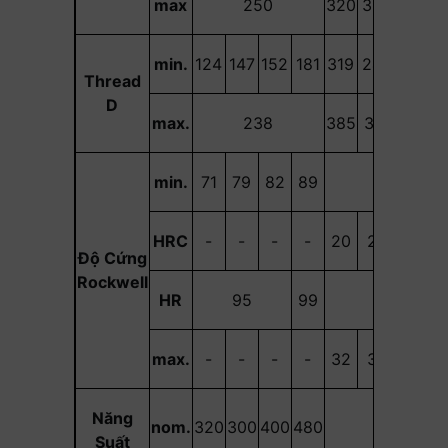
max
250
320
336
360
3
min.
124
147
152
181
319
242
266
2
Thread
D
max.
238
385
319
342
3
min.
71
79
82
89
-
HRC
-
-
-
-
20
23
28
Độ Cứng
Rockwell
HR
95
99
-
max.
-
-
-
-
32
34
37
Năng
nom.
320
300
400
480
-
Suất