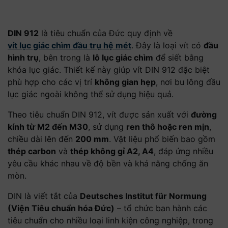
DIN 912
là tiêu chuẩn của Đức quy định về
vít lục giác chìm đầu trụ hệ mét
. Đây là loại vít có
đầu
hình trụ
, bên trong là
lỗ lục giác chìm
để siết bằng
khóa lục giác. Thiết kế này giúp vít DIN 912 đặc biệt
phù hợp cho các vị trí
không gian hẹp
, nơi bu lông đầu
lục giác ngoài không thể sử dụng hiệu quả.
Theo tiêu chuẩn DIN 912, vít được sản xuất với
đường
kính từ M2 đến M30
, sử dụng
ren thô hoặc ren mịn
,
chiều dài lên đến
200 mm
. Vật liệu phổ biến bao gồm
thép carbon
và
thép không gỉ A2, A4
, đáp ứng nhiều
yêu cầu khác nhau về độ bền và khả năng chống ăn
mòn.
DIN là viết tắt của
Deutsches Institut für Normung
(Viện Tiêu chuẩn hóa Đức)
– tổ chức ban hành các
tiêu chuẩn cho nhiều loại linh kiện công nghiệp, trong