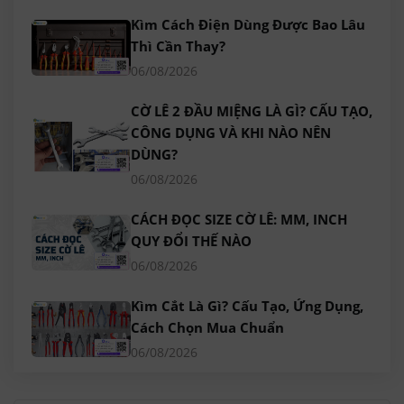
Kìm Cách Điện Dùng Được Bao Lâu
Thì Cần Thay?
06/08/2026
CỜ LÊ 2 ĐẦU MIỆNG LÀ GÌ? CẤU TẠO,
CÔNG DỤNG VÀ KHI NÀO NÊN
DÙNG?
06/08/2026
CÁCH ĐỌC SIZE CỜ LÊ: MM, INCH
QUY ĐỔI THẾ NÀO
06/08/2026
Kìm Cắt Là Gì? Cấu Tạo, Ứng Dụng,
Cách Chọn Mua Chuẩn
06/08/2026