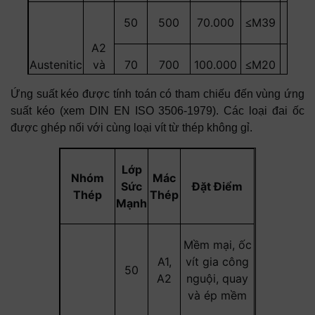
180
494
200
50
500
70.000
M39
500
≤
A2
Austenitic
và
70
700
100.000
M20
700
≤
A4
Ứng suất kéo được tính toán có tham chiếu đến vùng ứng
80
800
118.000
M20
800
≤
suất kéo (xem DIN EN ISO 3506-1979). Các loại đai ốc
được ghép nối với cùng loại vít từ thép không gỉ.
Lớp
Nhóm
Mác
Sức
Đặt Điểm
Thép
Thép
Mạnh
Mềm mại, ốc
A1,
vít gia công
50
A2
nguội, quay
và ép mềm