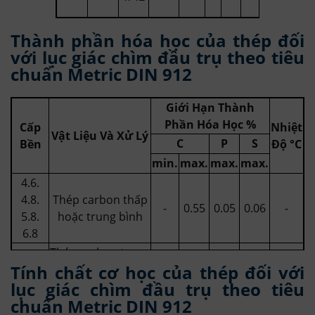
Thành phần hóa học của thép đối
với lục giác chìm đầu trụ theo tiêu
chuẩn Metric DIN 912
Giới Hạn Thành
Phần Hóa Học %
Cấp
Nhiệt
Vật Liệu Và Xử Lý
C
P
S
Bền
Độ °C
min.
max.
max.
max.
4.6.
4.8.
Thép carbon thấp
-
0.55
0.05
0.06
-
5.8.
hoặc trung bình
6.8
Thép carbon trung
Tính chất cơ học của thép đối với
8,8
bình được làm
0.25
0.55
0.04
0.05
425
lục giác chìm đầu trụ theo tiêu
nguội, tôi luyện
chuẩn Metric DIN 912
Thép carbon trung