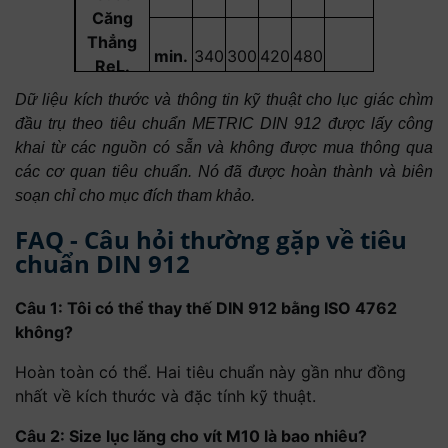
Căng
Thẳng
min.
340
300
420
480
-
ReL.
Dữ liệu kích thước và thông tin kỹ thuật cho lục giác chìm
đầu trụ theo tiêu chuẩn METRIC DIN 912 được lấy công
Căng
nom.
-
640
720
9
khai từ các nguồn có sẵn và không được mua thông qua
thẳng ở
các cơ quan tiêu chuẩn. Nó đã được hoàn thành và biên
mức cố
min.
-
640
660
720
9
soạn chỉ cho mục đích tham khảo.
định
FAQ - Câu hỏi thường gặp về tiêu
chuẩn DIN 912
Câu 1: Tôi có thể thay thế DIN 912 bằng ISO 4762
không?
Hoàn toàn có thể. Hai tiêu chuẩn này gần như đồng
nhất về kích thước và đặc tính kỹ thuật.
Câu 2: Size lục lăng cho vít M10 là bao nhiêu?