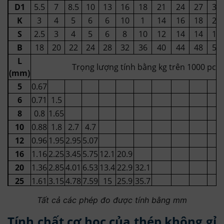
D1
5.5
7
8.5
10
13
16
18
21
24
27
30
K
3
4
5
6
6
10
1
14
16
18
20
S
2.5
3
4
5
6
8
10
12
14
14
17
B
18
20
22
24
28
32
36
40
44
48
52
L
Trọng lượng tính bằng kg trên 1000 pcs
(mm)
5
0.67
6
0.71
1.5
8
0.8
1.65
10
0.88
1.8
2.7
4.7
12
0.96
1.95
2.95
5.07
16
1.16
2.25
3.45
5.75
12.1
20.9
20
1.36
2.85
4.01
6.53
13.4
22.9
32.1
25
1.61
3.15
4.78
7.59
15
25.9
35.7
30
1.86
3.65
5.55
8.7
16.9
27.9
39.3
63
77.9
Tất cả các phép đo được tính bằng mm
35
4.15
6.32
9.91
18.9
31
42.9
58
84.4
Tính chất cơ học của thép không gỉ
40
4.65
7.09
11
20.9
34.1
47.3
63
94
129
150