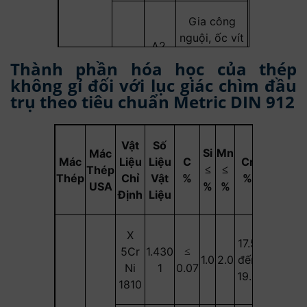
Gia công
nguội, ốc vít
A2,
Austenitic
70
hình thành
A4
Thành phần hóa học của thép
cường độ
không gỉ đối với lục giác chìm đầu
bình thường
trụ theo tiêu chuẩn Metric DIN 912
Gia công cực
A2,
lạnh, cường
Vật
Số
80
Si
Mn
Mác
A4
độ cao, đặc
Mác
Liệu
Liệu
C
Cr
Mo
Ni
Thép
≤
≤
biệt
Thép
Chỉ
Vật
%
%
%
%
USA
%
%
Định
Liệu
X
17.5
8.0
5Cr
1.430
≤
1.0
2.0
đến
-
đến
Ni
1
0.07
19.5
10.5
1810