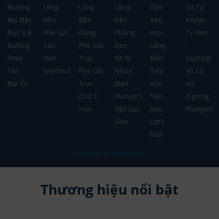
Bulong
Lông
Lông
Lông
Tán
Vít Tự
Mạ Đặc
Đền
Đền
Đền
Keo
Khoan
Biệt 8.8
Phe Gài
Răng
Phẳng
Inox
Ty Ren
Bulong
Tán
Phe Gài
Đen
Lông
-
Pake
Hàn -
Trục
Vít Bi
Đền
Guzong
Tán -
Weldnut
Phe Gài
Nhún
Tiếp
Vít Lò
Đai Ốc
Trục
(Ball
Xúc
Xo
Chữ E
Plunger)
Tán
(Spring
Inox
Tán Lục
Keo -
Plunger)
Giác
Lock
Nut
Xem tất cả danh mục
Thương hiệu nổi bật