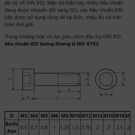
đó có vít DIN 912. Mặc dù hiện nay nhiều tiêu chuẩn
đang được chuyển đổi sang ISO, các tiêu chuẩn DIN
vẫn được sử dụng rộng rãi tại Đức, châu Âu và trên
toàn thế giới.
Trong trường hợp vít lục giác chìm đầu trụ DIN 912,
tiêu chuẩn ISO tương đương là ISO 4762
.
D
M3
M4
M5
M6
M8
M10
M12
M14
M16
M18
M2
Bước
0.5
0.7
0.8
1
1.25
1.5
1.75
2
2
2.5
2.5
Ren