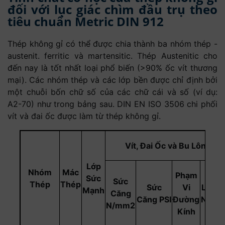
đối với lục giác chìm đầu trụ theo
45
7.88
12.1
22.9
37.2
51.7
69
97.6
137
161
tiêu chuẩn Metric DIN 912
50
8.63
13.2
24.9
0.3
56.1
75
108
147
172
55
14.3
25.9
43.4
60.5
81
114
157
183
Thép không gỉ có thể được chia thành ba nhóm thép -
60
15.4
28.9
46.5
64.9
87
122
167
195
austenit. ferritic và martensitic. Thép Austenitic cho
65
31
46.9
69.3
93
130
177
207
đến nay là tốt nhất loại phổ biến (>90% ốc vít thương
70
33
52.7
73.7
9
138
187
220
mại). Các nhóm thép và các lớp bền được chỉ định bởi
75
35
55.8
78.1
105
146
197
232
một chuỗi bốn chữ số của các chữ cái và số (ví dụ:
A2-70) như trong bảng sau. DIN EN ISO 3506 chi phối
80
37
58.9
82.5
111
154
207
244
vít và đai ốc được làm từ thép không gỉ.
90
65.1
91.3
123
170
227
269
100
71.3
100
135
186
247
294
Vít, Đai Ốc và Bu Lông
110
109
1473
202
267
319
120
118
159
218
287
344
Lớp
Nhóm
Mác
130
234
307
369
Phạm
Sức
Sức
Thép
Thép
140
250
327
394
Sức
Vi
Lực T
Mạnh
Căng
Căng
PSI
Đường
N/mm
150
266
347
419
N/mm2
Kính
160
444