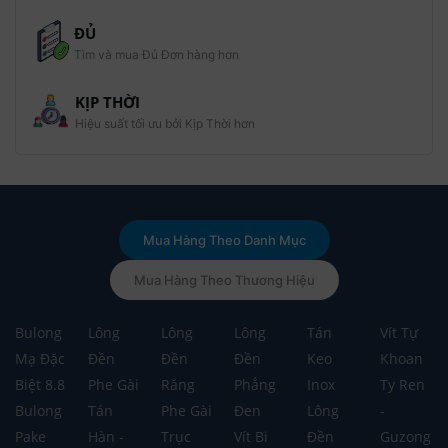
ĐỦ
Tìm và mua Đủ Đơn hàng hơn
KỊP THỜI
Hiệu suất tối ưu bởi Kịp Thời hơn
Mua Hàng Theo Danh Mục
Mua Hàng Theo Thương Hiệu
Bulong
Lông
Lông
Lông
Tán
Vít Tự
Mạ Đặc
Đền
Đền
Đền
Keo
Khoan
Biệt 8.8
Phe Gài
Răng
Phẳng
Inox
Ty Ren
Bulong
Tán
Phe Gài
Đen
Lông
-
Pake
Hàn -
Trục
Vít Bi
Đền
Guzong