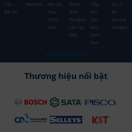
Tán -
Weldnut
Phe Gài
Nhún
Tiếp
Vít Lò
Đai Ốc
Trục
(Ball
Xúc
Xo
Chữ E
Plunger)
Tán
(Spring
Inox
Tán Lục
Keo -
Plunger)
Giác
Lock
Nut
Xem tất cả danh mục
Thương hiệu nổi bật