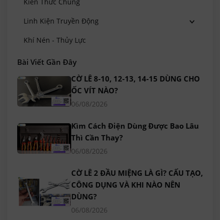
Kiến Thức Chung
Linh Kiện Truyền Động
Khí Nén - Thủy Lực
Bài Viết Gần Đây
CỜ LÊ 8-10, 12-13, 14-15 DÙNG CHO
ỐC VÍT NÀO?
06/08/2026
Kìm Cách Điện Dùng Được Bao Lâu
Thì Cần Thay?
06/08/2026
CỜ LÊ 2 ĐẦU MIỆNG LÀ GÌ? CẤU TẠO,
CÔNG DỤNG VÀ KHI NÀO NÊN
DÙNG?
06/08/2026