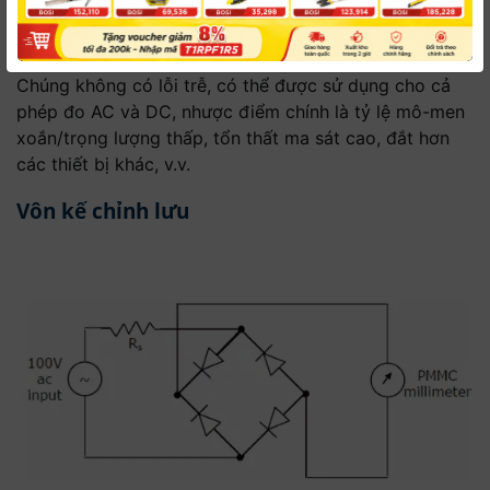
M = Độ tự cảm của cuộn dây.
Chúng không có lỗi trễ, có thể được sử dụng cho cả
phép đo AC và DC, nhược điểm chính là tỷ lệ mô-men
xoắn/trọng lượng thấp, tổn thất ma sát cao, đắt hơn
các thiết bị khác, v.v.
Vôn kế chỉnh lưu