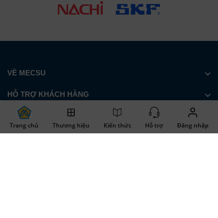
VỀ MECSU
HỖ TRỢ KHÁCH HÀNG
KẾT NỐI VỚI MECSU
Trang chủ
Thương hiệu
Kiến thức
Hỗ trợ
Đăng nhập
ĐĂNG KÝ NHẬN THÔNG TIN
© 2026.
Công ty cổ phần Mecsu. Giấy chứng nhận Đăng ký Kinh doanh