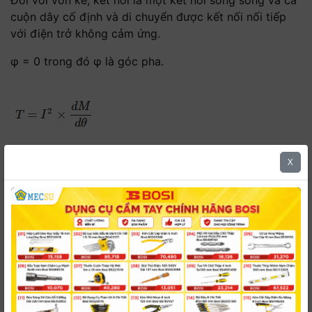
Đối với vôn kế, kết nối là một kết nối song song và cả
cuộn dây cố định và di chuyển được kết nối nối tiếp
với điện trở không cảm ứng.
φ = 0 trong đó φ là góc pha.
X
Trong đó,
I là cường độ dòng điện chạy trong mạch tính bằng
Ampe
I = V/Z.
Trong đó,
V và Z lần lượt là điện áp đặt vào và trở kháng của
cuộn dây.