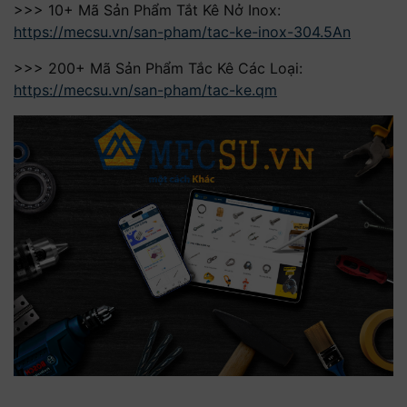
>>> 10+ Mã Sản Phẩm Tắt Kê Nở Inox:
https://mecsu.vn/san-pham/tac-ke-inox-304.5An
>>> 200+ Mã Sản Phẩm Tắc Kê Các Loại:
https://mecsu.vn/san-pham/tac-ke.qm