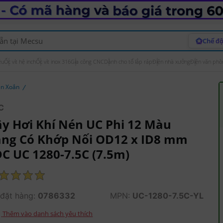
Chế độ
ệu
Ốc vít hệ inch
Ốc vít inox 316
Gia công CNC
Dành cho tổ lắp ráp
Điện nhà xưởng
Điện văn phò
én Xoắn
C
y Hơi Khí Nén UC Phi 12 Màu
ng Có Khớp Nối OD12 x ID8 mm
C UC 1280-7.5C (7.5m)
đặt hàng:
0786332
MPN:
UC-1280-7.5C-YL
Thêm vào danh sách yêu thích