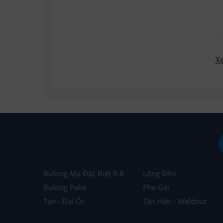
Bulong Mạ Đặc Biệt 8.8
Lông Đền
Bulong Pake
Phe Gài
Tán - Đai Ốc
Tán Hàn - Weldnut