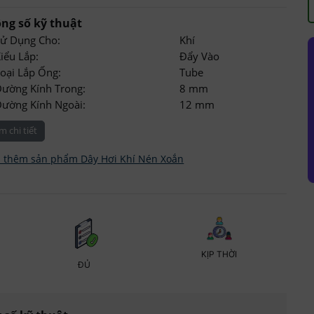
ng số kỹ thuật
Sử Dụng Cho:
Khí
iểu Lắp:
Đẩy Vào
oại Lắp Ống:
Tube
ường Kính Trong:
8 mm
ường Kính Ngoài:
12 mm
m chi tiết
 thêm sản phẩm Dây Hơi Khí Nén Xoắn
KỊP THỜI
ĐỦ