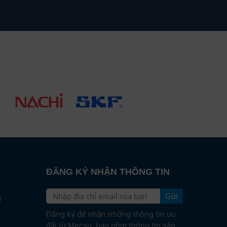
ĐĂNG KÝ NHẬN THÔNG TIN
Gửi
e
Đăng ký để nhận những thông tin ưu
đãi từ Mecsu, bao gồm thông tin sản