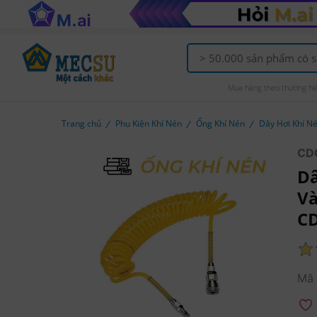
Mua hàng theo thương hi
Trang chủ
Phụ Kiện Khí Nén
Ống Khí Nén
Dây Hơi Khí N
CD
Dâ
Và
CD
Mã 