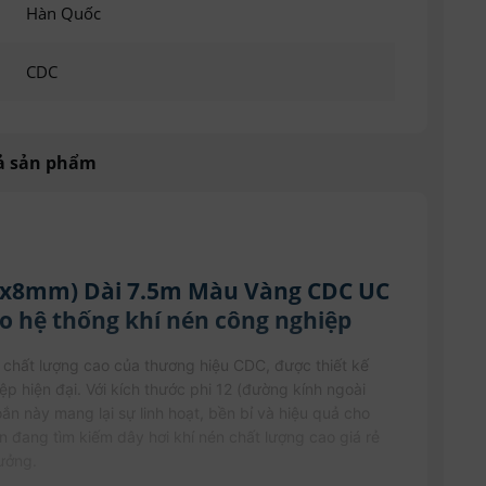
Hàn Quốc
CDC
ả sản phẩm
12x8mm) Dài 7.5m Màu Vàng CDC UC
ho hệ thống khí nén công nghiệp
 chất lượng cao của thương hiệu CDC, được thiết kế
p hiện đại. Với kích thước phi 12 (đường kính ngoài
n này mang lại sự linh hoạt, bền bỉ và hiệu quả cho
n đang tìm kiếm dây hơi khí nén chất lượng cao giá rẻ
tưởng.