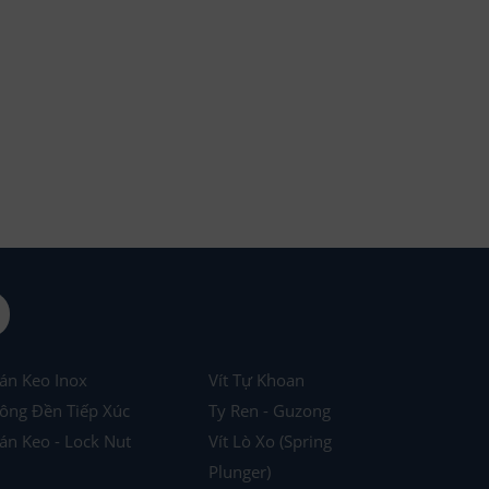
án Keo Inox
Vít Tự Khoan
ông Đền Tiếp Xúc
Ty Ren - Guzong
án Keo - Lock Nut
Vít Lò Xo (Spring
Plunger)