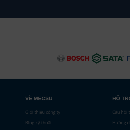
Thông số kỹ thuật
Đường kính
Ngoà
Chiều dài
7.5 
Trọng lượng
772 
Áp suất làm việc
150P
Nhiệt độ làm việc
0~60
Đầu nối
PN1
Màu sắc
Vàng
Vật liệu
Poly
VỀ MECSU
HỖ TR
Giới thiệu công ty
Câu hỏi 
Blog kỹ thuật
Hướng d