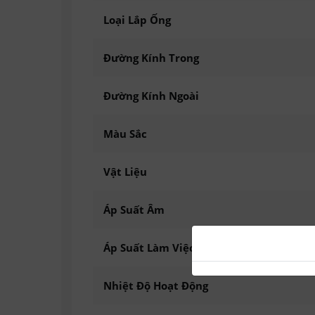
Loại Lắp Ống
Đường Kính Trong
Đường Kính Ngoài
Màu Sắc
Vật Liệu
Áp Suất Âm
Áp Suất Làm Việc
Nhiệt Độ Hoạt Động