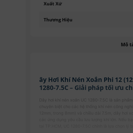
Xuất Xứ
Thương Hiệu
Mô t
ây Hơi Khí Nén Xoắn Phi 12 (
1280-7.5C – Giải pháp tối ưu c
Dây hơi khí nén xoắn UC 1280-7.5C là sản phẩm
chuyên biệt cho các hệ thống khí nén công nghiệ
12mm, trong 8mm) và chiều dài 7.5m, dây hơi xoắ
các ứng dụng yêu cầu lưu lượng khí lớn. Nếu bạ
tại TP.HCM, UC 1280-7.5C chính là lựa chọn lý 