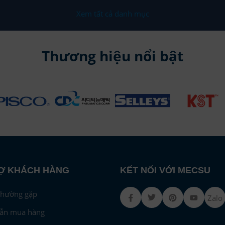
Xem tất cả danh mục
i 12 mm, trong 8 mm
m
Thương hiệu nổi bật
g
SI (09.9Kgf/cm²)
℃ (32~140℉)
2/SN12
 (YL-Yellow)
urethane cao cấp
Ợ KHÁCH HÀNG
KẾT NỐI VỚI MECSU
thường gặp
Facebook
Twitter
Pinterest
Youtub
Zalo
ẫn mua hàng