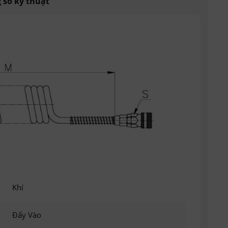
 số kỹ thuật
Khí
Đẩy Vào