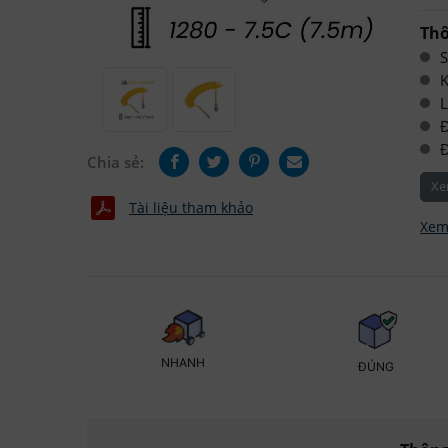
Thô
K
L
Đ
Đ
Chia sẻ:
Xe
Tài liệu tham khảo
Xem
NHANH
ĐÚNG