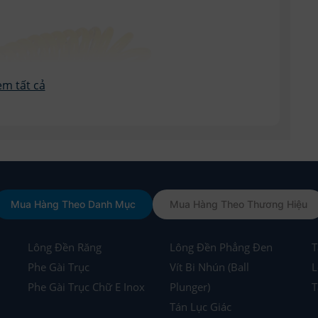
Mua Hàng Theo Danh Mục
Mua Hàng Theo Thương Hiệu
Lông Đền Răng
Lông Đền Phẳng Đen
T
Phe Gài Trục
Vít Bi Nhún (Ball
L
Phe Gài Trục Chữ E Inox
Plunger)
T
Tán Lục Giác