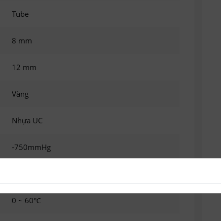
Tube
8 mm
12 mm
Vàng
Nhựa UC
-750mmHg
0~990 Kpa
0 ~ 60℃