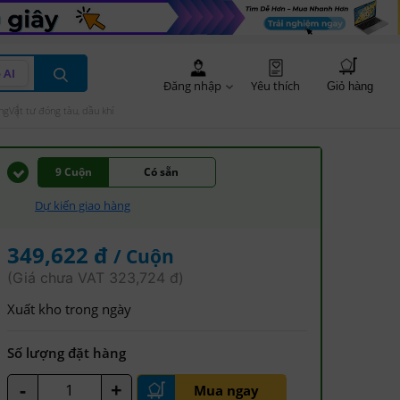
 AI
Đăng nhập
Yêu thích
Giỏ hàng
ng
Vật tư đóng tàu, dầu khí
9 Cuộn
Có sẵn
Dự kiến giao hàng
349,622 đ
/ Cuộn
(Giá chưa VAT 323,724 đ)
Xuất kho trong ngày
Số lượng đặt hàng
-
+
Mua ngay