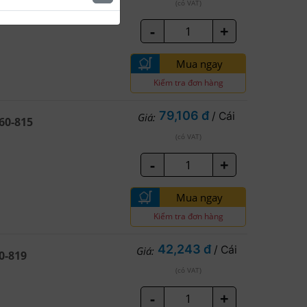
(có VAT)
-
+
Mua ngay
Kiểm tra đơn hàng
79,106 đ
/ Cái
Giá:
60-815
(có VAT)
-
+
Mua ngay
Kiểm tra đơn hàng
42,243 đ
/ Cái
Giá:
0-819
(có VAT)
-
+