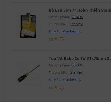
Bộ Lăn Sơn 7" Hoàn Thiện Stanl
29-493
Mã sản phẩm:
Stanley
Thương hiệu:
Only For Membership
5.0
Tua Vít Bake Có Từ #1x75mm St
60-804
Mã sản phẩm:
Stanley
Thương hiệu:
Only For Membership
5.0
Tua Vít Bake 2x250mm Stanley 