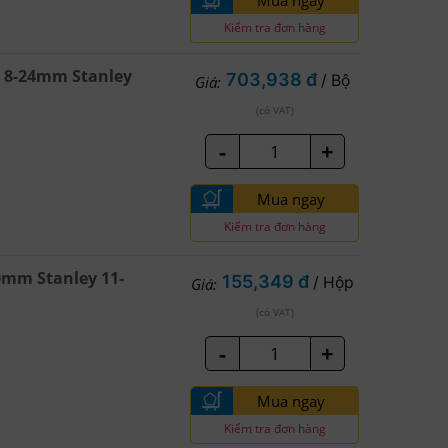
Mua ngay
Kiểm tra đơn hàng
t 8-24mm Stanley
703,938 đ
/ Bộ
Giá:
(có VAT)
-
+
Mua ngay
Kiểm tra đơn hàng
0mm Stanley 11-
155,349 đ
/ Hộp
Giá:
(có VAT)
-
+
Mua ngay
Kiểm tra đơn hàng