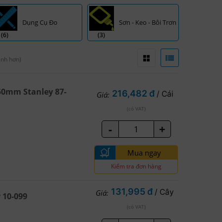
Dụng Cụ Đo
Sơn - Keo - Bôi Trơn
(6)
(3)
anh hơn)
50mm Stanley 87-
216,482 đ
/ Cái
Giá:
(có VAT)
-
+
Mua ngay
Kiểm tra đơn hàng
131,995 đ
/ Cây
Giá:
 10-099
(có VAT)