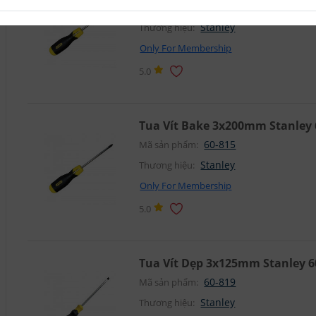
60-813
Mã sản phẩm:
Stanley
Thương hiệu:
Only For Membership
5.0
Tua Vít Bake 3x200mm Stanley 
60-815
Mã sản phẩm:
Stanley
Thương hiệu:
Only For Membership
5.0
Tua Vít Dẹp 3x125mm Stanley 6
60-819
Mã sản phẩm:
Stanley
Thương hiệu: