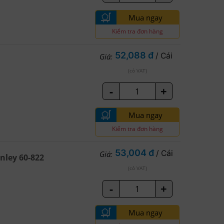
Mua ngay
Kiểm tra đơn hàng
52,088 đ
/ Cái
Giá:
(có VAT)
-
+
Mua ngay
Kiểm tra đơn hàng
53,004 đ
/ Cái
Giá:
nley 60-822
(có VAT)
-
+
Mua ngay