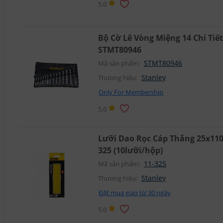
5.0
Bộ Cờ Lê Vòng Miệng 14 Chi Tiế
STMT80946
STMT80946
Mã sản phẩm:
Stanley
Thương hiệu:
Only For Membership
5.0
Lưỡi Dao Rọc Cáp Thẳng 25x11
325 (10lưỡi/hộp)
11-325
Mã sản phẩm:
Stanley
Thương hiệu:
Đặt mua giao từ 30 ngày
5.0