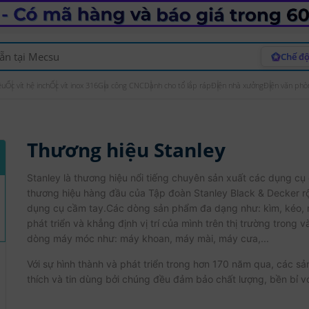
Chế độ
ệu
Ốc vít hệ inch
Ốc vít inox 316
Gia công CNC
Dành cho tổ lắp ráp
Điện nhà xưởng
Điện văn phò
Thương hiệu Stanley
Stanley là thương hiệu nổi tiếng chuyên sản xuất các dụng cụ
thương hiệu hàng đầu của Tập đoàn Stanley Black & Decker rộ
dụng cụ cầm tay.Các dòng sản phẩm đa dạng như: kìm, kéo, mỏ 
phát triển và khẳng định vị trí của mình trên thị trường trong
dòng máy móc như: máy khoan, máy mài, máy cưa,...
Với sự hình thành và phát triển trong hơn 170 năm qua, các 
thích và tin dùng bởi chúng đều đảm bảo chất lượng, bền bỉ vớ