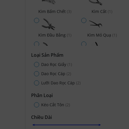
Kìm Bấm Chết
(3)
Kìm Cắt
(1)
Kìm Đầu Bằng
(1)
Kìm Mỏ Quạ
(1)
Loại Sản Phẩm
Kìm Mũi Nhọn
(1)
Kìm Mở Phe
(2)
Dao Rọc Giấy
(1)
Dao Rọc Cáp
(2)
Kìm Rút Đinh Tán
Lưỡi Dao Rọc Cáp
(2)
(1)
Phân Loại
Kéo Cắt Tôn
(2)
Chiều Dài