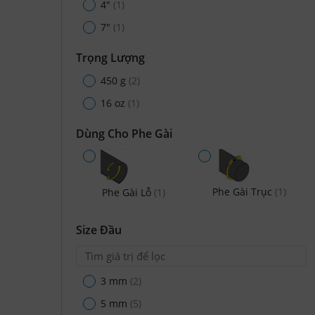
4"
(1)
7"
(1)
Trọng Lượng
450 g
(2)
16 oz
(1)
Dùng Cho Phe Gài
Phe Gài Trục
(1)
Phe Gài Lỗ
(1)
Size Đầu
3 mm
(2)
5 mm
(5)