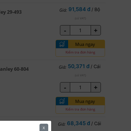
91,584 đ
/ Bộ
Giá:
ey 29-493
(có VAT)
-
+
Mua ngay
Kiểm tra đơn hàng
50,371 đ
/ Cái
Giá:
anley 60-804
(có VAT)
-
+
Mua ngay
Kiểm tra đơn hàng
68,345 đ
/ Cái
Giá:
60-813
X