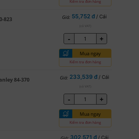
Kiểm tra đơn hàng
55,752 đ
/ Cái
Giá:
0-823
(có VAT)
-
+
Mua ngay
Kiểm tra đơn hàng
233,539 đ
/ Cái
Giá:
nley 84-370
(có VAT)
-
+
Mua ngay
Kiểm tra đơn hàng
302,571 đ
/ Cái
Giá: