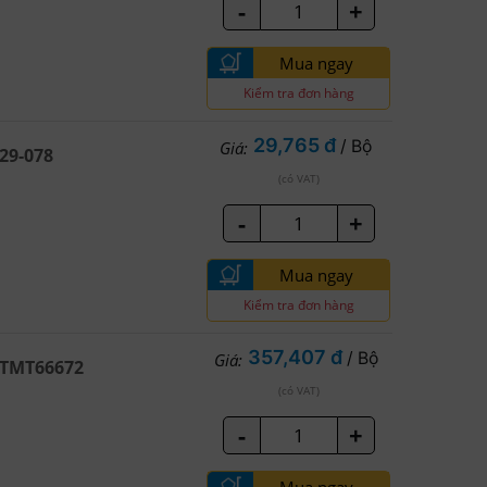
-
+
Mua ngay
Kiểm tra đơn hàng
29,765 đ
/ Bộ
Giá:
-29-078
(có VAT)
-
+
Mua ngay
Kiểm tra đơn hàng
357,407 đ
/ Bộ
Giá:
 STMT66672
(có VAT)
-
+