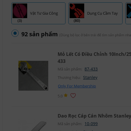
Vật Tư Gia Công
Dụng Cụ Cầm Tay
(3)
(80)
92 sản phẩm
(Dùng bộ lọc ở bên trái để tìm sản phẩm nh
Mỏ Lết Có Điều Chỉnh 10Inch/2
433
87-433
Mã sản phẩm:
Stanley
Thương hiệu:
Only For Membership
5.0
Dao Rọc Cáp Cán Nhôm Stanley
10-099
Mã sản phẩm: