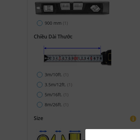
900 mm
(1)
Chiều Dài Thước
3m/10ft.
(1)
3.5m/12ft.
(1)
5m/16ft.
(1)
8m/26ft.
(1)
Size