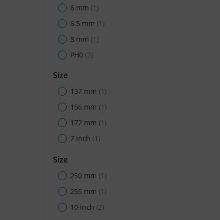
6 mm
(1)
6.5 mm
(1)
8 mm
(1)
PH0
(2)
PH1
(4)
Size
PH2
(5)
137 mm
(1)
PH3
(2)
156 mm
(1)
172 mm
(1)
7 inch
(1)
Size
250 mm
(1)
255 mm
(1)
10 inch
(2)