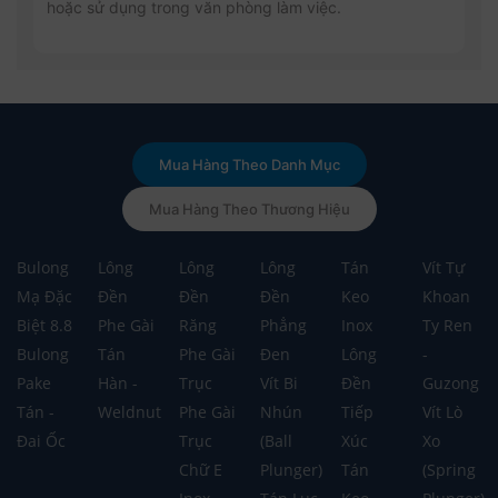
hoặc sử dụng trong văn phòng làm việc.
Mua Hàng Theo Danh Mục
Mua Hàng Theo Thương Hiệu
Bulong
Lông
Lông
Lông
Tán
Vít Tự
Mạ Đặc
Đền
Đền
Đền
Keo
Khoan
Biệt 8.8
Phe Gài
Răng
Phẳng
Inox
Ty Ren
Bulong
Tán
Phe Gài
Đen
Lông
-
Pake
Hàn -
Trục
Vít Bi
Đền
Guzong
Tán -
Weldnut
Phe Gài
Nhún
Tiếp
Vít Lò
Đai Ốc
Trục
(Ball
Xúc
Xo
Chữ E
Plunger)
Tán
(Spring