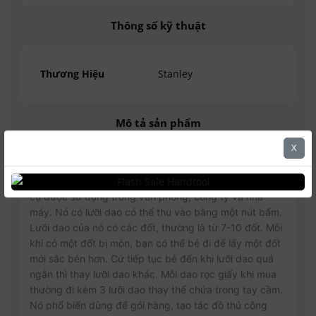
Thông số kỹ thuật
Thương Hiệu
Stanley
Mô tả sản phẩm
X
Dao Rọc Cáp Cán Nhôm Stanley 10-099 là một dụng
cụ được sử dụng trong văn phòng, công ty và nhà
máy. Nó có lưỡi dao có thể thu vào bằng một nút bấm.
Lưỡi dao của nó có các đốt, thường là từ 7-10 đốt. Mỗi
khi có một đốt bị mòn, bạn có thể bẻ đi để lấy một đốt
mới sắc bén hơn. Cứ tiếp tục bẻ đến khi lưỡi dao quá
ngắn thì thay lưỡi dao khác. Mỗi dao rọc giấy khi mua
thường đi kèm 3 lưỡi dao thay thế chứa trong tay cầm.
Nó phổ biến dùng để gói hàng, tạo tác đồ thủ công