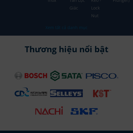
Inox
Tán Lục
Keo -
Plunger)
Giác
Lock
Nut
Xem tất cả danh mục
Thương hiệu nổi bật