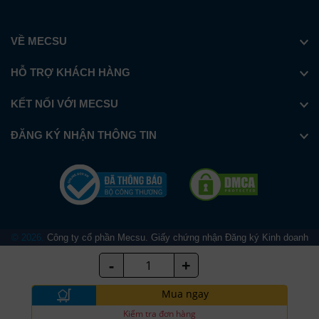
VỀ MECSU
HỖ TRỢ KHÁCH HÀNG
KẾT NỐI VỚI MECSU
ĐĂNG KÝ NHẬN THÔNG TIN
© 2026.
Công ty cổ phần Mecsu. Giấy chứng nhận Đăng ký Kinh doanh
số 0313039340 do Sở Kế hoạch và Đầu tư Thành phố Hồ Chí Minh cấp
-
+
ngày 23/05/2016
Mua ngay
Kiểm tra đơn hàng