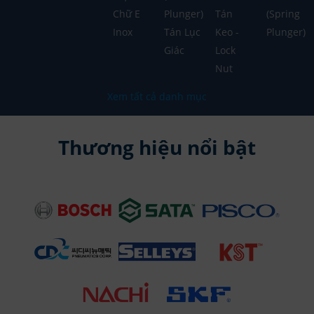
Chữ E
Plunger)
Tán
(Spring
Inox
Tán Lục
Keo -
Plunger)
Giác
Lock
Nut
Xem tất cả danh mục
Thương hiệu nổi bật