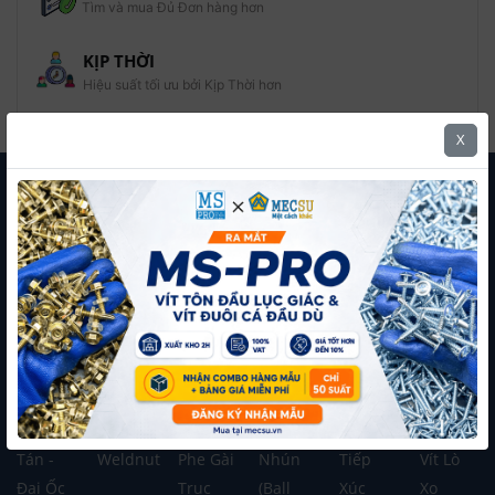
Tìm và mua Đủ Đơn hàng hơn
KỊP THỜI
Hiệu suất tối ưu bởi Kịp Thời hơn
X
Mua Hàng Theo Danh Mục
Mua Hàng Theo Thương Hiệu
Bulong
Lông
Lông
Lông
Tán
Vít Tự
Mạ Đặc
Đền
Đền
Đền
Keo
Khoan
Biệt 8.8
Phe Gài
Răng
Phẳng
Inox
Ty Ren
Bulong
Tán
Phe Gài
Đen
Lông
-
Pake
Hàn -
Trục
Vít Bi
Đền
Guzong
Tán -
Weldnut
Phe Gài
Nhún
Tiếp
Vít Lò
Đai Ốc
Trục
(Ball
Xúc
Xo