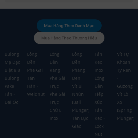
Mua Hàng Theo Danh Mục
Mua Hàng Theo Thương Hiệu
Bulong
Lông
Lông
Lông
Tán
Vít Tự
Mạ Đặc
Đền
Đền
Đền
Keo
Khoan
Biệt 8.8
Phe Gài
Răng
Phẳng
Inox
Ty Ren
Bulong
Tán
Phe Gài
Đen
Lông
-
Pake
Hàn -
Trục
Vít Bi
Đền
Guzong
Tán -
Weldnut
Phe Gài
Nhún
Tiếp
Vít Lò
Đai Ốc
Trục
(Ball
Xúc
Xo
Chữ E
Plunger)
Tán
(Spring
Inox
Tán Lục
Keo -
Plunger)
Giác
Lock
Nut