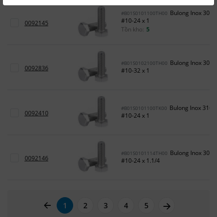
Bulong Inox 304
#B01S0101100TH00
#10-24 x 1
0092145
Tồn kho:
5
Bulong Inox 304
#B01S0102100TH00
0092836
#10-32 x 1
Bulong Inox 316
#B01S0101100TK00
0092410
#10-24 x 1
Bulong Inox 304
#B01S0101114TH00
0092146
#10-24 x 1.1/4
page left arrow
page right a
1
2
3
4
5