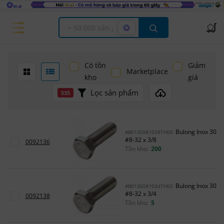
Offcanvas Menu Open
Có tồn
Giảm
Marketplace
kho
giá
Lọc sản phẩm
535
Bulong Inox 304
#B01S0081038TH00
#8-32 x 3/8
0092136
Tồn kho:
200
Bulong Inox 304
#B01S0081034TH00
#8-32 x 3/4
0092138
Tồn kho:
5