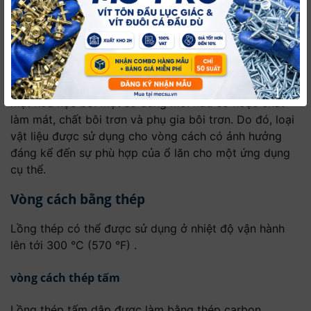
được chọn để cung cấp vòng cách đáng tin cậy và tiết
kiệm chi phí nhất.
Các vòng cách chịu ứng suất cơ học trong quá trình
hoạt động của ổ trục bởi các lực ma sát, va đập, ly
tâm và quán tính. Chúng cũng có thể bị ảnh hưởng về
mặt hóa học bởi một số dung môi hữu cơ hoặc chất
làm mát, chất bôi trơn và phụ gia bôi trơn. Do đó, loại
vật liệu được sử dụng cho vòng cách có ảnh hưởng
đáng kể đến sự phù hợp của ổ lăn cho một ứng dụng
cụ thể.
Vòng cách bằng thép
Lồng thép có thể được sử dụng ở nhiệt độ vận hành
lên tới 300 °C (570 °F) .
vòng cách thép tấm
Lồng thép tấm dập được làm bằng thép carbon