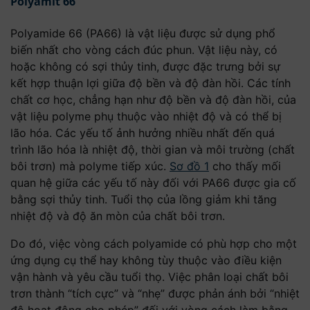
Polyamit 66
Polyamide 66 (PA66) là vật liệu được sử dụng phổ
biến nhất cho vòng cách đúc phun. Vật liệu này, có
hoặc không có sợi thủy tinh, được đặc trưng bởi sự
kết hợp thuận lợi giữa độ bền và độ đàn hồi. Các tính
chất cơ học, chẳng hạn như độ bền và độ đàn hồi, của
vật liệu polyme phụ thuộc vào nhiệt độ và có thể bị
lão hóa. Các yếu tố ảnh hưởng nhiều nhất đến quá
trình lão hóa là nhiệt độ, thời gian và môi trường (chất
bôi trơn) mà polyme tiếp xúc.
Sơ đồ 1
cho thấy mối
quan hệ giữa các yếu tố này đối với PA66 được gia cố
bằng sợi thủy tinh. Tuổi thọ của lồng giảm khi tăng
nhiệt độ và độ ăn mòn của chất bôi trơn.
Do đó, việc vòng cách polyamide có phù hợp cho một
ứng dụng cụ thể hay không tùy thuộc vào điều kiện
vận hành và yêu cầu tuổi thọ. Việc phân loại chất bôi
trơn thành “tích cực” và “nhẹ” được phản ánh bởi “nhiệt