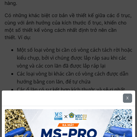
hàng.
Có những khác biệt cơ bản về thiết kế giữa các ổ trục,
cùng với ảnh hưởng của kích thước ổ trục, khiến cho
một số thiết kế vòng cách nhất định trở nên cần
thiết. Ví dụ:
Một số loại vòng bi cần có vòng cách tách rời hoặc
kiểu chụp, bởi vì chúng được lắp ráp sau khi các
vòng và các con lăn đã được lắp ráp lại
Các loại vòng bi khác cần có vòng cách được dẫn
hướng bằng con lăn, để tự chứa
Các ổ lăn có sự kết hợp kích thước và sê-ri nhất
định cần có các vòng cách được dẫn hướng vòng
X
để hạn chế ứng suất tiếp xúc giữa các con lăn và
vòng cách.
Dựa trên nhu cầu chức năng cụ thể và số lượng vòng
bi được sản xuất, vật liệu và phương pháp sản xuất