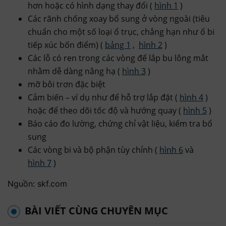
hơn hoặc có hình dạng thay đổi (
hình 1
)
Các rãnh chống xoay bổ sung ở vòng ngoài (tiêu
chuẩn cho một số loại ổ trục, chẳng hạn như ổ bi
tiếp xúc bốn điểm) (
bảng 1
,
hình 2
)
Các lỗ có ren trong các vòng để lắp bu lông mắt
nhằm dễ dàng nâng hạ (
hình 3
)
mỡ bôi trơn đặc biệt
Cảm biến – ví dụ như để hỗ trợ lắp đặt (
hình 4
)
hoặc để theo dõi tốc độ và hướng quay (
hình 5
)
Báo cáo đo lường, chứng chỉ vật liệu, kiểm tra bổ
sung
Các vòng bi và bộ phận tùy chỉnh (
hình 6
và
hình 7
)
Nguồn: skf.com
BÀI VIẾT CÙNG CHUYÊN MỤC