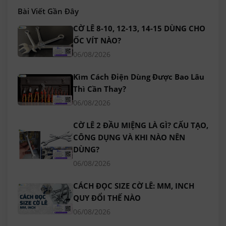
Bài Viết Gần Đây
CỜ LÊ 8-10, 12-13, 14-15 DÙNG CHO
ỐC VÍT NÀO?
06/08/2026
Kìm Cách Điện Dùng Được Bao Lâu
Thì Cần Thay?
06/08/2026
CỜ LÊ 2 ĐẦU MIỆNG LÀ GÌ? CẤU TẠO,
CÔNG DỤNG VÀ KHI NÀO NÊN
DÙNG?
06/08/2026
CÁCH ĐỌC SIZE CỜ LÊ: MM, INCH
QUY ĐỔI THẾ NÀO
06/08/2026