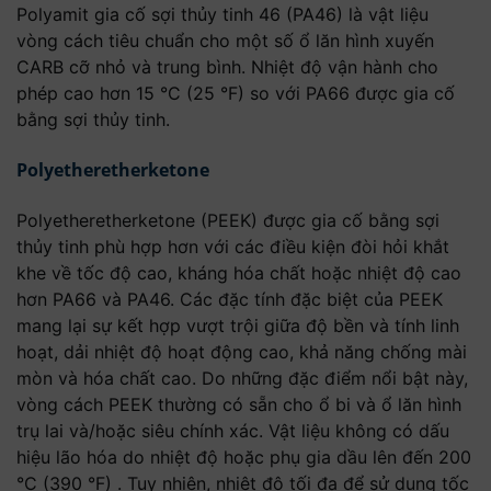
Polyamit gia cố sợi thủy tinh 46 (PA46) là vật liệu
vòng cách tiêu chuẩn cho một số ổ lăn hình xuyến
CARB cỡ nhỏ và trung bình. Nhiệt độ vận hành cho
phép cao hơn 15 °C (25 °F) so với PA66 được gia cố
bằng sợi thủy tinh.
Polyetheretherketone
Polyetheretherketone (PEEK) được gia cố bằng sợi
thủy tinh phù hợp hơn với các điều kiện đòi hỏi khắt
khe về tốc độ cao, kháng hóa chất hoặc nhiệt độ cao
hơn PA66 và PA46. Các đặc tính đặc biệt của PEEK
mang lại sự kết hợp vượt trội giữa độ bền và tính linh
hoạt, dải nhiệt độ hoạt động cao, khả năng chống mài
mòn và hóa chất cao. Do những đặc điểm nổi bật này,
vòng cách PEEK thường có sẵn cho ổ bi và ổ lăn hình
trụ lai và/hoặc siêu chính xác. Vật liệu không có dấu
hiệu lão hóa do nhiệt độ hoặc phụ gia dầu lên đến 200
°C (390 °F) . Tuy nhiên, nhiệt độ tối đa để sử dụng tốc