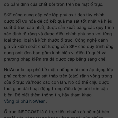
độ bám dính của chất bôi trơn trên bề mặt ổ trục.
SKF cũng cung cấp các lớp phủ oxit đen tùy chỉnh
được tối ưu hóa để có kết quả ma sát tốt nhất và hiệu
suất ổ trục cao nhất, được sản xuất bằng các quy trình
xác định rõ ràng và được điều chỉnh phù hợp với từng
loại thép, loại và kích thước ổ trục. Công nghệ đánh
giá và kiểm soát chất lượng của SKF cho quy trình ứng
dụng oxit đen bao gồm kính hiển vi điện tử quét và
phương pháp kiểm tra đã được cấp bằng sáng chế.
NoWear là lớp phủ bề mặt chống mài mòn áp dụng lớp
phủ carbon có ma sát thấp trên (các) rãnh vòng trong
của ổ trục và/hoặc các con lăn. Nó có thể chịu được
thời gian dài hoạt động trong điều kiện bôi trơn cận
biên. Để biết thêm thông tin, hãy tham khảo
Vòng bi phủ NoWear
.
Ổ trục INSOCOAT là ổ trục tiêu chuẩn có bề mặt bên
ngoài của vòng trong hoặc vòng ngoài của chúng