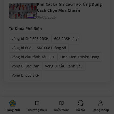
Kìm Cắt Là Gì? Cấu Tạo, Ứng Dụng,
Cách Chọn Mua Chuẩn
06/08/2026
Từ Khóa Phổ Biến
vòng bi SKF 608-2RSH
608-2RSH là gì
vòng bi 608
SKF 608 thông số
vòng bi cầu rãnh sâu SKF
Linh Kiện Truyền Động
Vòng Bi Bạc Đạn
Vòng Bi Cầu Rãnh Sâu
Vòng Bi 608 SKF
NHANH
Vì Đổi mới liên tục nên Nhanh hơn
Trang chủ
Thương hiệu
Kiến thức
Hỗ trợ
Đăng nhập