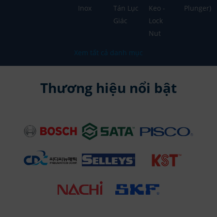
Inox
Tán Lục
Keo -
Plunger)
Giác
Lock
Nut
Xem tất cả danh mục
Thương hiệu nổi bật