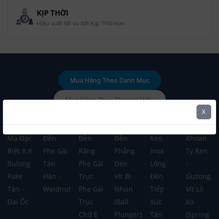
KỊP THỜI
Hiệu suất tối ưu bởi Kịp Thời hơn
Mua Hàng Theo Danh Mục
Mua Hàng Theo Thương Hiệu
X
Bulong
Lông
Lông
Lông
Tán
Vít Tự
Mạ Đặc
Đền
Đền
Đền
Keo
Khoan
Biệt 8.8
Phe Gài
Răng
Phẳng
Inox
Ty Ren
Bulong
Tán
Phe Gài
Đen
Lông
-
Pake
Hàn -
Trục
Vít Bi
Đền
Guzong
Tán -
Weldnut
Phe Gài
Nhún
Tiếp
Vít Lò
Đai Ốc
Trục
(Ball
Xúc
Xo
Chữ E
Plunger)
Tán
(Spring