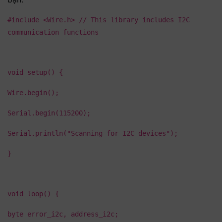
#include <Wire.h> // This library includes I2C
communication functions
void setup() {
Wire.begin();
Serial.begin(115200);
Serial.println("Scanning for I2C devices");
}
void loop() {
byte error_i2c, address_i2c;