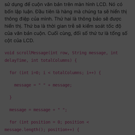
sử dụng để cuộn văn bản trên màn hình LCD. Nó có
bốn lập luận. Đầu tiên là hàng mà chúng ta sẽ hiển thị
thông điệp của mình. Thứ hai là thông báo sẽ được
hiển thị. Thứ ba là thời gian trễ sẽ kiểm soát tốc độ
của văn bản cuộn. Cuối cùng, đối số thứ tư là tổng số
cột của LCD.
void scrollMessage(int row, String message, int
delayTime, int totalColumns) {
for (int i=0; i < totalColumns; i++) {
message = " " + message;
}
message = message + " ";
for (int position = 0; position <
message.length(); position++) {