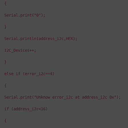
{
Serial.print("0");
}
Serial.println(address_i2c,HEX);
I2C_Devices++;
}
else if (error_i2c==4)
{
Serial.print("Unknow error_i2c at address_i2c 0x");
if (address_i2c<16)
{