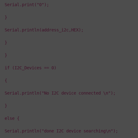
Serial.print("0");
}
Serial.println(address_i2c,HEX);
}
}
if (I2C_Devices == 0)
{
Serial.println("No I2C device connected \n");
}
else {
Serial.println("done I2C device searching\n");