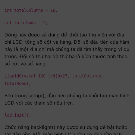
int totalColumns = 16;
int totalRows = 2;
Dòng này được sử dụng để khởi tạo thư viện với địa
chỉ LCD, tổng số cột và hàng. Đối số đầu tiên của hàm
này là một địa chỉ mà chúng ta đã tìm thấy trong ví dụ
trước. Đối số thứ hai và thứ ba là kích thước tính theo
số cột và số hàng.
LiquidCrystal_I2C lcd(0x27, totalColumns,
totalRows);
Bên trong setup(), đầu tiên chúng ta khởi tạo màn hình
LCD với các tham số nêu trên.
lcd.init();
Chức năng backlight() này được sử dụng để bật hoặc
tắt đèn nền. Mỗi màn hình LCD đều có đèn nền tích