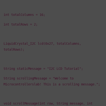
int totalColumns = 16;
int totalRows = 2;
LiquidCrystal_I2C lcd(0x27, totalColumns,
totalRows);
String staticMessage = "I2C LCD Tutorial";
String scrollingMessage = "Welcome to
Microcontrollerslab! This is a scrolling message.";
void scrollMessage(int row, String message, int