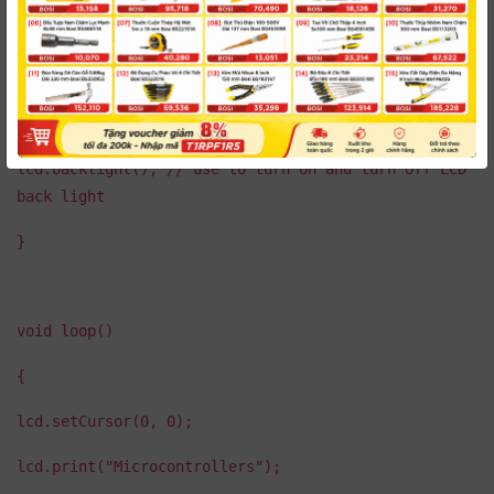
void setup(){
lcd.init();
lcd.backlight(); // use to turn on and turn off LCD
back light
}
void loop()
{
lcd.setCursor(0, 0);
lcd.print("Microcontrollers");