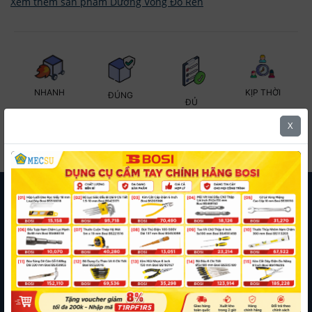
Xem thêm sản phẩm Dưỡng Vòng Đo Ren
KỊP THỜI
NHANH
ĐÚNG
ĐỦ
X
Mua Hàng Theo Danh Mục
Mua Hàng Theo Thương Hiệu
Bulong
Lông
Lông
Lông
Tán
Vít Tự
Mạ Đặc
Đền
Đền
Đền
Keo
Khoan
Biệt 8.8
Phe Gài
Răng
Phẳng
Inox
Ty Ren