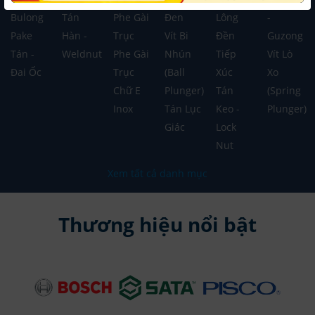
Bulong
Tán
Phe Gài
Đen
Lông
-
Pake
Hàn -
Trục
Vít Bi
Đền
Guzong
Tán -
Weldnut
Phe Gài
Nhún
Tiếp
Vít Lò
Đai Ốc
Trục
(Ball
Xúc
Xo
Chữ E
Plunger)
Tán
(Spring
Inox
Tán Lục
Keo -
Plunger)
Giác
Lock
Nut
Xem tất cả danh mục
Thương hiệu nổi bật