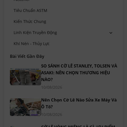
Tiêu Chuẩn ASTM
Kiến Thức Chung
Linh Kiện Truyền Động
Khí Nén - Thủy Lực
Bài Viết Gần Đây
SO SÁNH CỜ LÊ STANLEY, TOLSEN VÀ
ASAKI: NÊN CHỌN THƯƠNG HIỆU
NÀO?
10/08/2026
Nên Chọn Cờ Lê Nào Sửa Xe Máy Và
Ô Tô?
10/08/2026
CỜ LÊ VÒNG MIỆNG LÀ GÌ, ƯU ĐIỂM