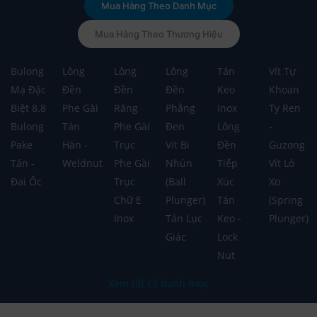
Mua Hàng Theo Danh Mục
Mua Hàng Theo Thương Hiệu
Bulong
Lông
Lông
Lông
Tán
Vít Tự
Mạ Đặc
Đền
Đền
Đền
Keo
Khoan
Biệt 8.8
Phe Gài
Răng
Phẳng
Inox
Ty Ren
Bulong
Tán
Phe Gài
Đen
Lông
-
Pake
Hàn -
Trục
Vít Bi
Đền
Guzong
Tán -
Weldnut
Phe Gài
Nhún
Tiếp
Vít Lò
Đai Ốc
Trục
(Ball
Xúc
Xo
Chữ E
Plunger)
Tán
(Spring
Inox
Tán Lục
Keo -
Plunger)
Giác
Lock
Nut
Xem tất cả danh mục