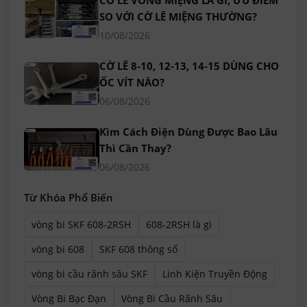
SO VỚI CỜ LÊ MIỆNG THƯỜNG?
10/08/2026
CỜ LÊ 8-10, 12-13, 14-15 DÙNG CHO
ỐC VÍT NÀO?
06/08/2026
Kìm Cách Điện Dùng Được Bao Lâu
Thì Cần Thay?
06/08/2026
Từ Khóa Phổ Biến
vòng bi SKF 608-2RSH
608-2RSH là gì
vòng bi 608
SKF 608 thông số
vòng bi cầu rãnh sâu SKF
Linh Kiện Truyền Động
Vòng Bi Bạc Đạn
Vòng Bi Cầu Rãnh Sâu