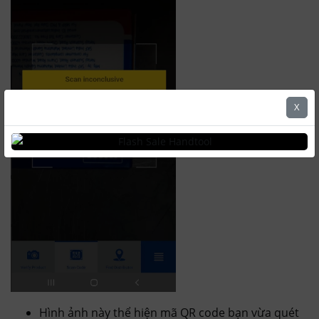
X
Hình ảnh này thể hiện mã QR code bạn vừa quét