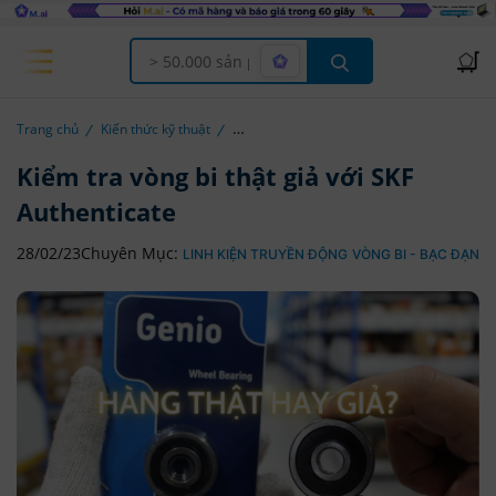
Offcanvas Menu Open
Trang chủ
Kiến thức kỹ thuật
Kiểm tra vòng bi thật giả với SKF
Authenticate
28/02/23
Chuyên Mục:
LINH KIỆN TRUYỀN ĐỘNG
VÒNG BI - BẠC ĐẠN