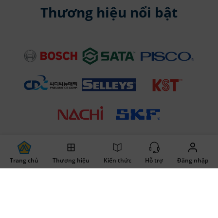
Thương hiệu nổi bật
Trang chủ
Thương hiệu
Kiến thức
Hỗ trợ
Đăng nhập
VỀ MECSU
HỖ TRỢ KHÁCH HÀNG