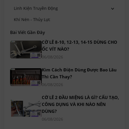
Linh Kiện Truyền Động
Khí Nén - Thủy Lực
Bài Viết Gần Đây
CỜ LÊ 8-10, 12-13, 14-15 DÙNG CHO
ỐC VÍT NÀO?
06/08/2026
Kìm Cách Điện Dùng Được Bao Lâu
Thì Cần Thay?
06/08/2026
CỜ LÊ 2 ĐẦU MIỆNG LÀ GÌ? CẤU TẠO,
CÔNG DỤNG VÀ KHI NÀO NÊN
DÙNG?
06/08/2026