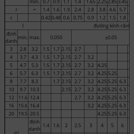
min.
0.7
0.9
1.1
1.4
1.65
2.25
2.85
3.45
4.
r
=
1.4
1.6
1.9
2.4
2.8
3.8
4.6
5.7
7.
c
0.42
0.48
0.6
0.75
0.9
1.2
1.5
1.8
2.
l
đường kính rãnh
định
min.
max.
0.05
0
±0.05
danh
3
2.8
3.2
1.5
1.7
2.15
2.7
4
3.7
4.3
1.5
1.7
2.15
2.7
3.2
5
4.7
5.3
1.5
1.7
2.15
2.7
3.2
4.25
6
5.7
6.3
1.5
1.7
2.15
2.7
3.2
4.25
5.25
8
7.7
8.3
1.7
2.15
2.7
3.2
4.25
5.25
6.3
10
9.7
10.3
2.15
2.7
3.2
4.25
5.25
6.3
8.
12
11.6
12.4
2.7
3.2
4.25
5.25
6.3
8.
16
15.6
16.4
3.2
4.25
5.25
6.3
8.
20
19.5
20.5
4.25
5.25
6.3
8.
định
1.4
1.6
2
2.5
3
4
5
6
8
danh
d1