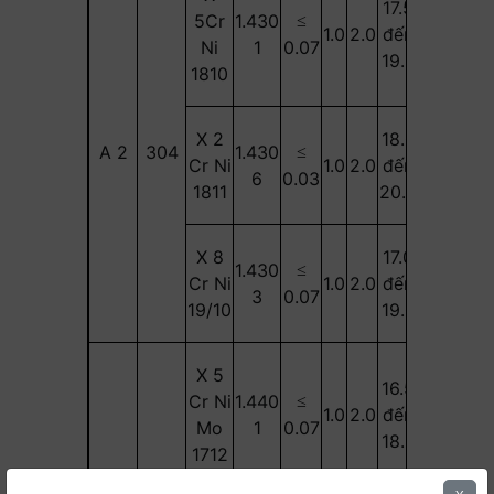
17.5
8.0
5Cr
1.430
≤
1.0
2.0
đến
-
đến
Ni
1
0.07
19.5
10.5
1810
X 2
18.0
10.0
A 2
304
1.430
≤
Cr Ni
1.0
2.0
đến
-
đến
6
0.03
1811
20.0
12.0
X 8
17.0
11.0
1.430
≤
Cr Ni
1.0
2.0
đến
-
đến
3
0.07
19/10
19.0
13.0
X 5
16.5
2.0
10.0
Cr Ni
1.440
≤
1.0
2.0
đến
đến
đến
Mo
1
0.07
18.5
2.5
13.0
1712
A 4
316