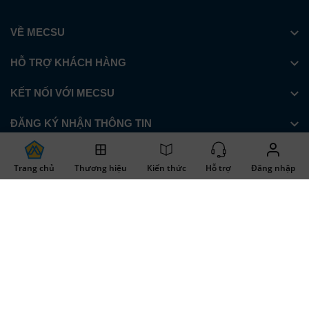
VỀ MECSU
HỖ TRỢ KHÁCH HÀNG
KẾT NỐI VỚI MECSU
ĐĂNG KÝ NHẬN THÔNG TIN
Trang chủ
Thương hiệu
Kiến thức
Hỗ trợ
Đăng nhập
© 2026.
Công ty cổ phần Mecsu. Giấy chứng nhận Đăng ký Kinh doanh
số 0313039340 do Sở Kế hoạch và Đầu tư Thành phố Hồ Chí Minh cấp
ngày 23/05/2016