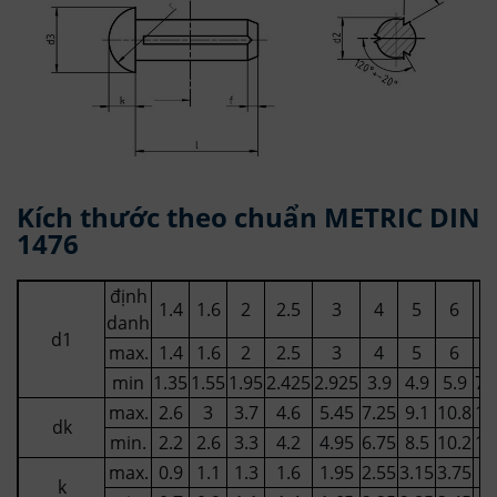
Kích thước theo chuẩn METRIC DIN
1476
định
1.4
1.6
2
2.5
3
4
5
6
8
danh
d1
max.
1.4
1.6
2
2.5
3
4
5
6
8
min
1.35
1.55
1.95
2.425
2.925
3.9
4.9
5.9
7.
max.
2.6
3
3.7
4.6
5.45
7.25
9.1
10.8
14
dk
min.
2.2
2.6
3.3
4.2
4.95
6.75
8.5
10.2
13
max.
0.9
1.1
1.3
1.6
1.95
2.55
3.15
3.75
5
k