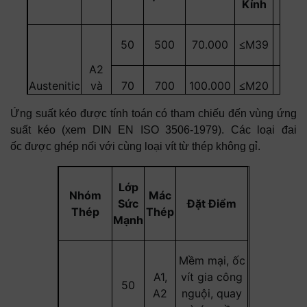
Kính
50
500
70.000
M39
500
≤
A2
Austenitic
và
70
700
100.000
M20
700
≤
A4
Ứng suất kéo được tính toán có tham chiếu đến vùng ứng
80
800
118.000
M20
800
≤
suất kéo (xem DIN EN ISO 3506-1979). Các loại đai
ốc được ghép nối với cùng loại vít từ thép không gỉ.
Lớp
Nhóm
Mác
Sức
Đặt Điểm
Thép
Thép
Mạnh
Mềm mại, ốc
A1,
vít gia công
50
A2
nguội, quay