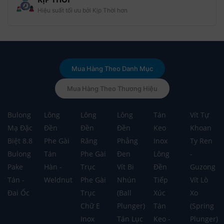
Hiệu suất tối ưu bởi Kịp Thời hơn
Mua Hàng Theo Danh Mục
Mua Hàng Theo Thương Hiệu
Bulong
Lông
Lông
Lông
Tán
Vít Tự
Mạ Đặc
Đền
Đền
Đền
Keo
Khoan
Biệt 8.8
Phe Gài
Răng
Phẳng
Inox
Ty Ren
Bulong
Tán
Phe Gài
Đen
Lông
-
Pake
Hàn -
Trục
Vít Bi
Đền
Guzong
Tán -
Weldnut
Phe Gài
Nhún
Tiếp
Vít Lò
Đai Ốc
Trục
(Ball
Xúc
Xo
Chữ E
Plunger)
Tán
(Spring
Inox
Tán Lục
Keo -
Plunger)