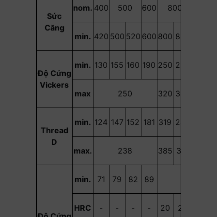
nom.
400
500
600
800
900
1
Sức
Căng
min.
420
500
520
600
800
830
900
1
min.
130
155
160
190
250
255
290
3
Độ Cứng
Vickers
max
250
320
336
360
3
min.
124
147
152
181
319
242
266
2
Thread
D
max.
238
385
319
342
3
min.
71
79
82
89
-
HRC
-
-
-
-
20
23
28
Độ Cứng