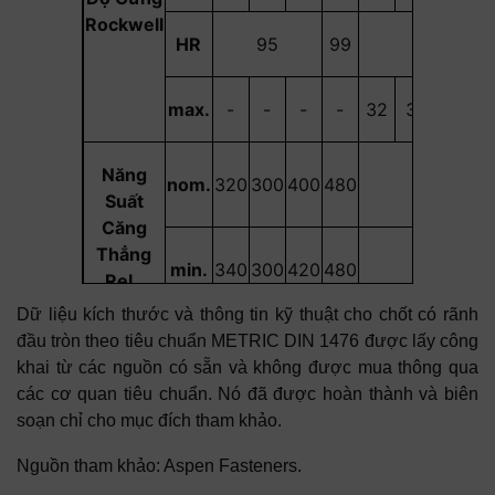
Rockwell
HR
95
99
-
max.
-
-
-
-
32
34
37
Năng
nom.
320
300
400
480
-
Suất
Căng
Thẳng
min.
340
300
420
480
-
ReL.
Dữ liệu kích thước và thông tin kỹ thuật cho chốt có rãnh
đầu tròn theo tiêu chuẩn METRIC DIN 1476 được lấy công
Căng
nom.
-
640
720
9
khai từ các nguồn có sẵn và không được mua thông qua
thẳng ở
các cơ quan tiêu chuẩn. Nó đã được hoàn thành và biên
mức cố
min.
-
640
660
720
9
soạn chỉ cho mục đích tham khảo.
định
Nguồn tham khảo: Aspen Fasteners.