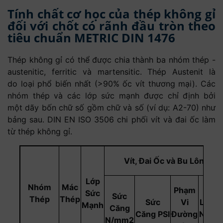
Tính chất cơ học của thép không gỉ
đối với chốt có rãnh đầu tròn theo
tiêu chuẩn METRIC DIN 1476
Thép không gỉ có thể được chia thành ba nhóm thép -
austenitic, ferritic và martensitic. Thép Austenit là
do loại phổ biến nhất (>90% ốc vít thương mại). Các
nhóm thép và các lớp sức mạnh được chỉ định bởi
một dãy bốn chữ số gồm chữ và số (ví dụ: A2-70) như
bảng sau. DIN EN ISO 3506 chi phối vít và đai ốc làm
từ thép không gỉ.
Vít, Đai Ốc và Bu Lông
Lớp
Nhóm
Mác
Phạm
Sức
Sức
Thép
Thép
Sức
Vi
Lực T
Mạnh
Căng
Căng
PSI
Đường
N/mm
N/mm2