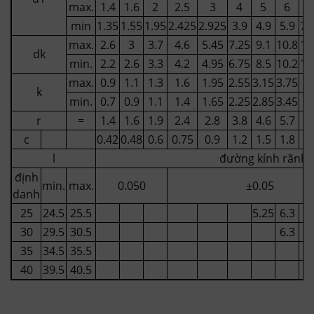
max.
1.4
1.6
2
2.5
3
4
5
6
8
min
1.35
1.55
1.95
2.425
2.925
3.9
4.9
5.9
7.
max.
2.6
3
3.7
4.6
5.45
7.25
9.1
10.8
14
dk
min.
2.2
2.6
3.3
4.2
4.95
6.75
8.5
10.2
13
max.
0.9
1.1
1.3
1.6
1.95
2.55
3.15
3.75
5
k
min.
0.7
0.9
1.1
1.4
1.65
2.25
2.85
3.45
4.
r
=
1.4
1.6
1.9
2.4
2.8
3.8
4.6
5.7
7.
c
0.42
0.48
0.6
0.75
0.9
1.2
1.5
1.8
2.
l
đường kính rãnh
định
min.
max.
0.05
0
±0.05
danh
25
24.5
25.5
5.25
6.3
8.
30
29.5
30.5
6.3
8.
35
34.5
35.5
8.
40
39.5
40.5
8.