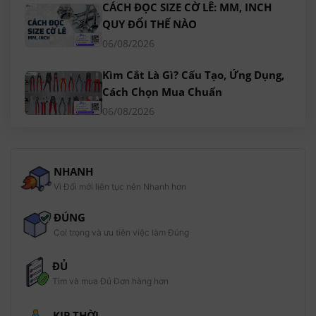
CÁCH ĐỌC SIZE CỜ LÊ: MM, INCH
QUY ĐỔI THẾ NÀO
06/08/2026
Kìm Cắt Là Gì? Cấu Tạo, Ứng Dụng,
Cách Chọn Mua Chuẩn
06/08/2026
NHANH
Vì Đổi mới liên tục nên Nhanh hơn
ĐÚNG
Coi trọng và ưu tiên việc làm Đúng
ĐỦ
Tìm và mua Đủ Đơn hàng hơn
KỊP THỜI