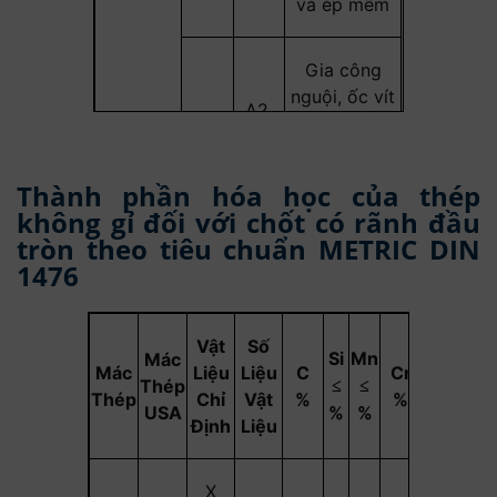
và ép mềm
Gia công
nguội, ốc vít
A2,
Austenitic
70
hình thành
A4
cường độ
bình thường
Thành phần hóa học của thép
không gỉ đối với chốt có rãnh đầu
tròn theo tiêu chuẩn METRIC DIN
Gia công cực
1476
A2,
lạnh, cường
80
A4
độ cao, đặc
biệt
Vật
Số
Si
Mn
Mác
Mác
Liệu
Liệu
C
Cr
Mo
Ni
Thép
≤
≤
Thép
Chỉ
Vật
%
%
%
%
USA
%
%
Định
Liệu
X