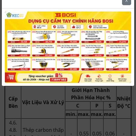
X
X 2
16.5
2.0
10.0
Cr Ni
1.440
≤
1,0
2.0
đến
đến
đến
Mo
4
0.03
18.5
2.5
13.0
1712
Thành phần hóa học của thép đối
với chốt có rãnh đầu tròn theo tiêu
chuẩn METRIC DIN 1476
Giới Hạn Thành
Phần Hóa Học %
Cấp
Nhiệt
Vật Liệu Và Xử Lý
C
P
S
Bền
Độ °C
min.
max.
max.
max.
4.6.
4.8.
Thép carbon thấp
-
0.55
0.05
0.06
-