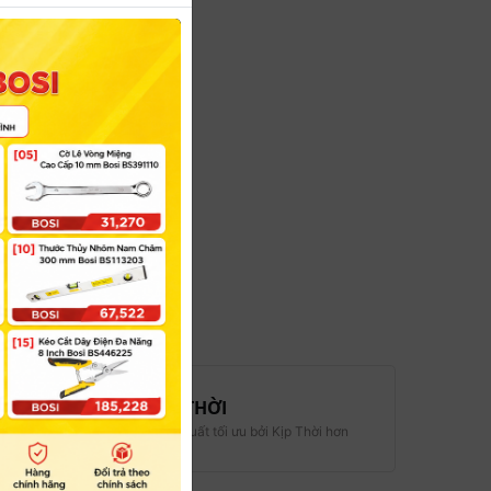
KỊP THỜI
ơn
Hiệu suất tối ưu bởi Kịp Thời hơn