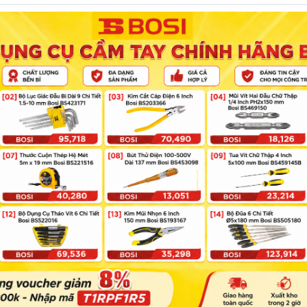
ĐÚNG
ĐỦ
Coi trọng và ưu tiên việc làm Đúng
Tìm và mua Đủ Đơn hàng h