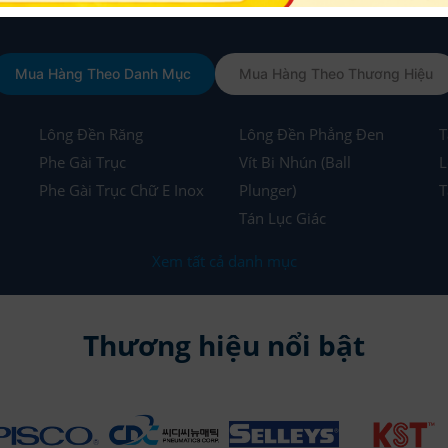
Mua Hàng Theo Danh Mục
Mua Hàng Theo Thương Hiệu
Lông Đền Răng
Lông Đền Phẳng Đen
T
Phe Gài Trục
Vít Bi Nhún (Ball
L
Phe Gài Trục Chữ E Inox
Plunger)
T
Tán Lục Giác
Xem tất cả danh mục
Thương hiệu nổi bật