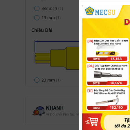
3/8 inch
(1)
13 mm
(1)
Chiều Dài
23 mm
(1)
NHANH
Vì Đổi mới liên tục nên Nhanh hơn