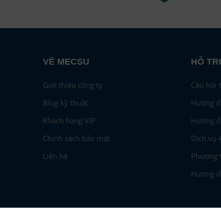
VỀ MECSU
HỖ TR
Giới thiệu công ty
Câu hỏi 
Blog kỹ thuật
Hướng d
Khách hàng VIP
Hướng d
Chính sách bảo mật
Dịch vụ 
Liên hệ
Phương t
Hướng dẫ