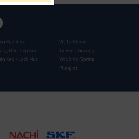
án Keo Inox
Vít Tự Khoan
ông Đền Tiếp Xúc
Ty Ren - Guzong
án Keo - Lock Nut
Vít Lò Xo (Spring
Plunger)