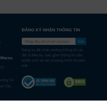
ĐĂNG KÝ NHẬN THÔNG TIN
Gửi
e
Đăng ký để nhận những thông tin ưu
đãi từ Mecsu, bao gồm thông tin sản
i Mecsu.
phẩm mới và các chương trình khuyến
mãi
37
Đường Số
nh Tân,