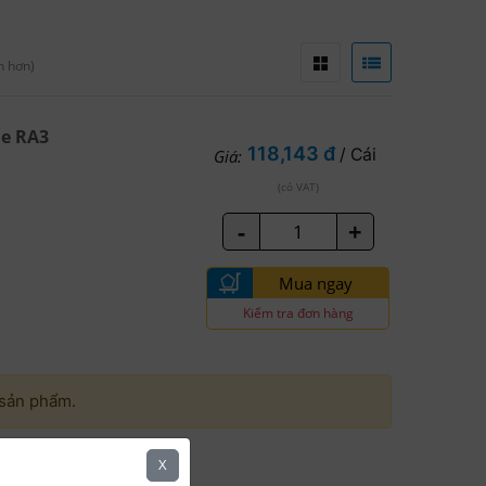
h hơn)
ne RA3
118,143 đ
/ Cái
Giá:
(có VAT)
-
+
Mua ngay
Kiểm tra đơn hàng
 sản phẩm.
X