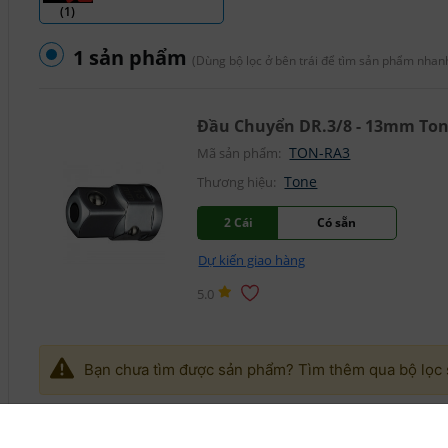
(1)
1 sản phẩm
(Dùng bộ lọc ở bên trái để tìm sản phẩm nhan
Đầu Chuyển DR.3/8 - 13mm To
TON-RA3
Mã sản phẩm:
Tone
Thương hiệu:
2 Cái
Có sẵn
Dự kiến giao hàng
5.0
Bạn chưa tìm được sản phẩm? Tìm thêm qua bộ lọc