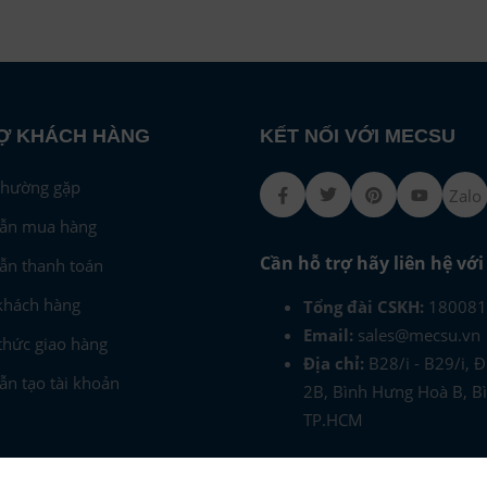
Ợ KHÁCH HÀNG
KẾT NỐI VỚI MECSU
thường gặp
Facebook
Twitter
Pinterest
Youtub
Zalo
ẫn mua hàng
Cần hỗ trợ hãy liên hệ vớ
ẫn thanh toán
khách hàng
Tổng đài CSKH:
180081
Email:
sales@mecsu.vn
hức giao hàng
Địa chỉ:
B28/i - B29/i, 
n tạo tài khoản
2B, Bình Hưng Hoà B, Bì
TP.HCM