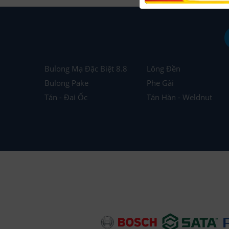
Bulong Mạ Đặc Biệt 8.8
Lông Đền
Bulong Pake
Phe Gài
Tán - Đai Ốc
Tán Hàn - Weldnut