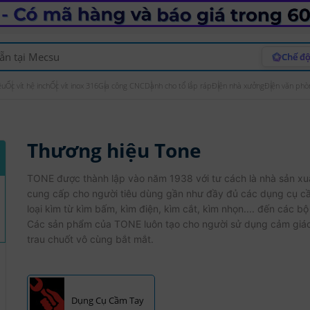
Chế độ
ệu
Ốc vít hệ inch
Ốc vít inox 316
Gia công CNC
Dành cho tổ lắp ráp
Điện nhà xưởng
Điện văn phò
Thương hiệu Tone
TONE được thành lập vào năm 1938 với tư cách là nhà sản xu
cung cấp cho người tiêu dùng gần như đầy đủ các dụng cụ cầ
loại kìm từ kìm bấm, kìm điện, kìm cắt, kìm nhọn.... đến các bộ 
Các sản phẩm của TONE luôn tạo cho người sử dụng cảm giác 
trau chuốt vô cùng bắt mắt.
Dụng Cụ Cầm Tay