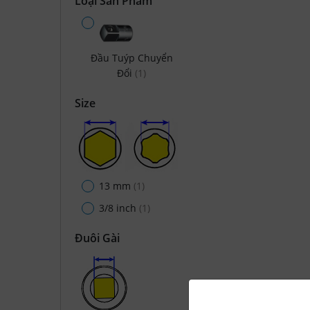
Loại Sản Phẩm
Đầu Tuýp Chuyển
Đổi
(1)
Size
13 mm
(1)
3/8 inch
(1)
Đuôi Gài