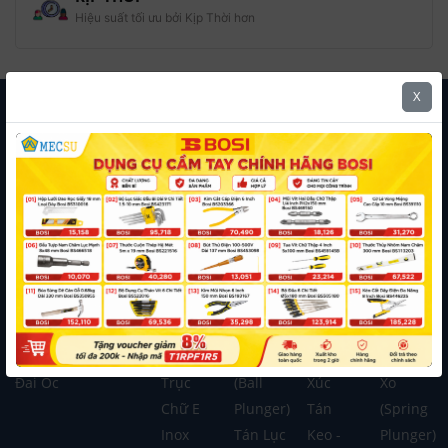
Hiệu suất tối ưu bởi Kịp Thời hơn
X
Mua Hàng Theo Danh Mục
Mua Hàng Theo Thương Hiệu
Bulong
Lông
Lông
Lông
Tán
Vít Tự
Mạ Đặc
Đền
Đền
Đền
Keo
Khoan
Biệt 8.8
Phe Gài
Răng
Phẳng
Inox
Ty Ren
Bulong
Tán
Phe Gài
Đen
Lông
-
Pake
Hàn -
Trục
Vít Bi
Đền
Guzong
Tán -
Weldnut
Phe Gài
Nhún
Tiếp
Vít Lò
Đai Ốc
Trục
(Ball
Xúc
Xo
Chữ E
Plunger)
Tán
(Spring
Inox
Tán Lục
Keo -
Plunger)