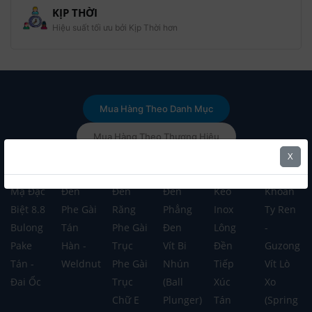
KỊP THỜI
Hiệu suất tối ưu bởi Kịp Thời hơn
Mua Hàng Theo Danh Mục
Mua Hàng Theo Thương Hiệu
X
Bulong
Lông
Lông
Lông
Tán
Vít Tự
Mạ Đặc
Đền
Đền
Đền
Keo
Khoan
Biệt 8.8
Phe Gài
Răng
Phẳng
Inox
Ty Ren
Bulong
Tán
Phe Gài
Đen
Lông
-
Pake
Hàn -
Trục
Vít Bi
Đền
Guzong
Tán -
Weldnut
Phe Gài
Nhún
Tiếp
Vít Lò
Đai Ốc
Trục
(Ball
Xúc
Xo
Chữ E
Plunger)
Tán
(Spring