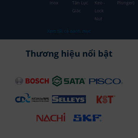
Inox
Tán Lục
Keo -
Plunger)
Giác
Lock
Nut
Xem tất cả danh mục
Thương hiệu nổi bật