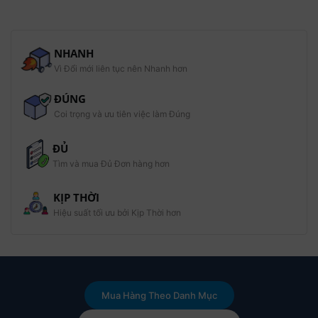
NHANH
Vì Đổi mới liên tục nên Nhanh hơn
ĐÚNG
Coi trọng và ưu tiên việc làm Đúng
ĐỦ
Bàn ren có thể sử thủ công bằng cách kết hợp với tay quay
Tìm và mua Đủ Đơn hàng hơn
bàn ren. Hoặc có thể sử dụng trên máy gia công như máy tiện,
máy phay bằng cách kết hợp dụng cụ kẹp chặt bàn ren
KỊP THỜI
chuyên dụng khác.
Hiệu suất tối ưu bởi Kịp Thời hơn
Mua Hàng Theo Danh Mục