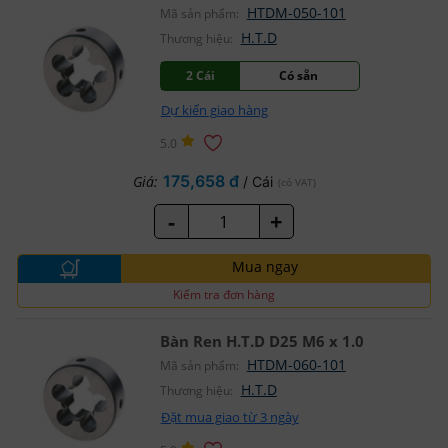
HTDM-050-101
Mã sản phẩm:
H.T.D
Thương hiệu:
2 Cái
Có sẵn
Dự kiến giao hàng
5.0
175,658 đ
Giá:
/ Cái
(có VAT)
-
+
Mua ngay
Kiểm tra đơn hàng
Bàn Ren H.T.D D25 M6 x 1.0
HTDM-060-101
Mã sản phẩm:
H.T.D
Thương hiệu:
Đặt mua giao từ 3 ngày