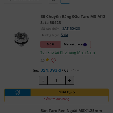
Bộ Chuyển Răng Đầu Taro M3-M12
Sata 50423
SAT-50423
Mã sản phẩm:
Sata
Thương hiệu:
6 Cái
Marketplace
Tồn kho tại Kho hàng Miền Nam
5.0
324,093 đ
Giá:
/ Cái
(có VAT)
-
+
Mua ngay
Kiểm tra đơn hàng
Bàn Taro Ren Ngoài M8X1.25mm