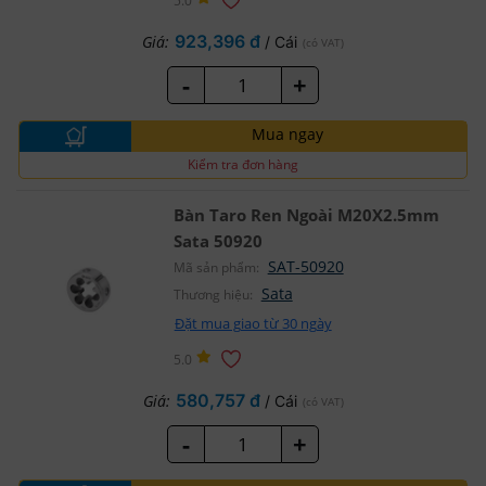
5.0
923,396 đ
Giá:
/ Cái
(có VAT)
-
+
Mua ngay
Kiểm tra đơn hàng
Bàn Taro Ren Ngoài M20X2.5mm
Sata 50920
SAT-50920
Mã sản phẩm:
Sata
Thương hiệu:
Đặt mua giao từ 30 ngày
5.0
580,757 đ
Giá:
/ Cái
(có VAT)
-
+