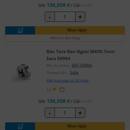
139,208 đ
Giá:
/ Cái
(có VAT)
-
+
Mua ngay
Kiểm tra đơn hàng
Bàn Taro Ren Ngoài M4X0.7mm
Sata 50904
SAT-50904
Mã sản phẩm:
Sata
Thương hiệu:
Đặt mua giao từ 30 ngày
5.0
139,208 đ
Giá:
/ Cái
(có VAT)
-
+
Mua ngay