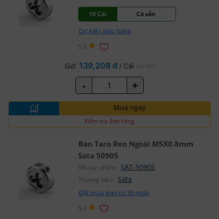
10 Cái
Có sẵn
Dự kiến giao hàng
5.0
139,208 đ
Giá:
/ Cái
(có VAT)
-
+
Mua ngay
Kiểm tra đơn hàng
Bàn Taro Ren Ngoài M5X0.8mm
Sata 50905
SAT-50905
Mã sản phẩm:
Sata
Thương hiệu:
Đặt mua giao từ 30 ngày
5.0