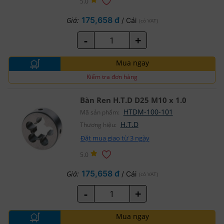
5.0
175,658 đ
Giá:
/ Cái
(có VAT)
-
+
Mua ngay
Kiểm tra đơn hàng
Bàn Ren H.T.D D25 M10 x 1.0
HTDM-100-101
Mã sản phẩm:
H.T.D
Thương hiệu:
Đặt mua giao từ 3 ngày
5.0
175,658 đ
Giá:
/ Cái
(có VAT)
-
+
Mua ngay