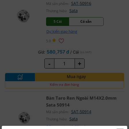
SAT-50916
Mã sản phẩm:
Sata
Thương hiệu:
5 Cái
Có sẵn
Dự kiến giao hàng
5.0
580,757 đ
Giá:
/ Cái
(có VAT)
-
+
Mua ngay
Kiểm tra đơn hàng
Bàn Taro Ren Ngoài M14X2.0mm
Sata 50914
SAT-50914
Mã sản phẩm:
Sata
Thương hiệu:
Đặt mua giao từ 30 ngày