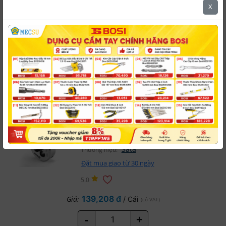
X
5.0
319,743 đ
Giá:
/ Cái
(có VAT)
-
+
Mua ngay
Kiểm tra đơn hàng
Bàn Taro Ren Ngoài M12X1.75mm
Sata 50912
SAT-50912
Mã sản phẩm:
Sata
Thương hiệu:
Đặt mua giao từ 30 ngày
5.0
139,208 đ
Giá:
/ Cái
(có VAT)
-
+