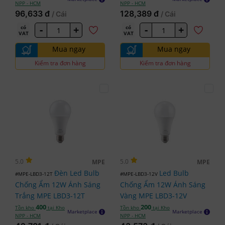
NPP - HCM
NPP - HCM
96,633 đ
128,389 đ
/ Cái
/ Cái
-
+
-
+
có
có
VAT
VAT
Mua ngay
Mua ngay
Kiểm tra đơn hàng
Kiểm tra đơn hàng
5.0
5.0
MPE
MPE
Đèn Led Bulb
Led Bulb
#MPE-LBD3-12T
#MPE-LBD3-12V
Chống Ẩm 12W Ánh Sáng
Chống Ẩm 12W Ánh Sáng
Trắng MPE LBD3-12T
Vàng MPE LBD3-12V
400
200
Tồn kho
tại Kho
Tồn kho
tại Kho
Marketplace
Marketplace
NPP - HCM
NPP - HCM