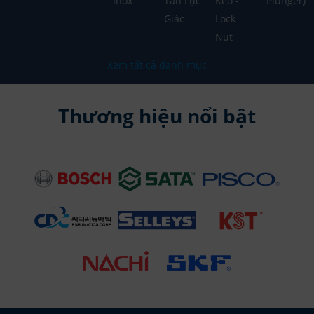
Inox
Tán Lục
Keo -
Plunger)
Giác
Lock
Nut
Xem tất cả danh mục
Thương hiệu nổi bật