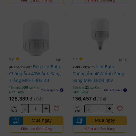
Kiểm tra đơn hàng
Kiểm tra đơn hàng
5.0
5.0
MPE
MPE
Đèn Led Bulb
Led Bulb
#MPE-LBD3-40T
#MPE-LBD3-40V
Chống Ẩm 40W Ánh Sáng
Chống Ẩm 40W Ánh Sáng
Trắng MPE LBD3-40T
Vàng MPE LBD3-40V
500
25
Tồn kho
tại Kho
Tồn kho
tại Kho
Marketplace
Marketplace
NPP - HCM
NPP - HCM
128,389 đ
136,457 đ
/ Cái
/ Cái
-
+
-
+
có
có
VAT
VAT
Mua ngay
Mua ngay
Kiểm tra đơn hàng
Kiểm tra đơn hàng