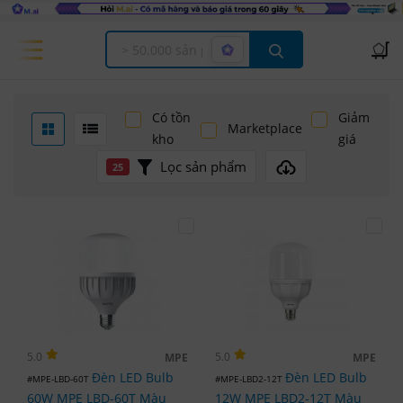
Offcanvas Menu Open
Có tồn
Giảm
Marketplace
kho
giá
Lọc sản phẩm
25
5.0
5.0
MPE
MPE
Đèn LED Bulb
Đèn LED Bulb
#MPE-LBD-60T
#MPE-LBD2-12T
60W MPE LBD-60T Màu
12W MPE LBD2-12T Màu