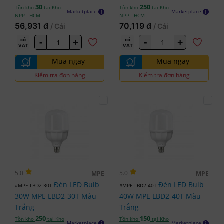
30
250
Tồn kho
tại Kho
Tồn kho
tại Kho
Marketplace
Marketplace
NPP - HCM
NPP - HCM
56,931 đ
70,119 đ
/ Cái
/ Cái
-
+
-
+
có
có
VAT
VAT
Mua ngay
Mua ngay
Kiểm tra đơn hàng
Kiểm tra đơn hàng
5.0
5.0
MPE
MPE
Đèn LED Bulb
Đèn LED Bulb
#MPE-LBD2-30T
#MPE-LBD2-40T
30W MPE LBD2-30T Màu
40W MPE LBD2-40T Màu
Trắng
Trắng
250
150
Tồn kho
tại Kho
Tồn kho
tại Kho
Marketplace
Marketplace