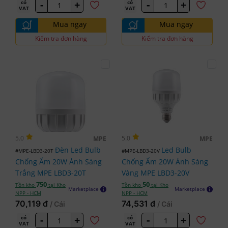
-
+
-
+
có
có
VAT
VAT
Mua ngay
Mua ngay
Kiểm tra đơn hàng
Kiểm tra đơn hàng
5.0
5.0
MPE
MPE
Đèn Led Bulb
Led Bulb
#MPE-LBD3-20T
#MPE-LBD3-20V
Chống Ẩm 20W Ánh Sáng
Chống Ẩm 20W Ánh Sáng
Trắng MPE LBD3-20T
Vàng MPE LBD3-20V
750
50
Tồn kho
tại Kho
Tồn kho
tại Kho
Marketplace
Marketplace
NPP - HCM
NPP - HCM
70,119 đ
74,531 đ
/ Cái
/ Cái
-
+
-
+
có
có
VAT
VAT