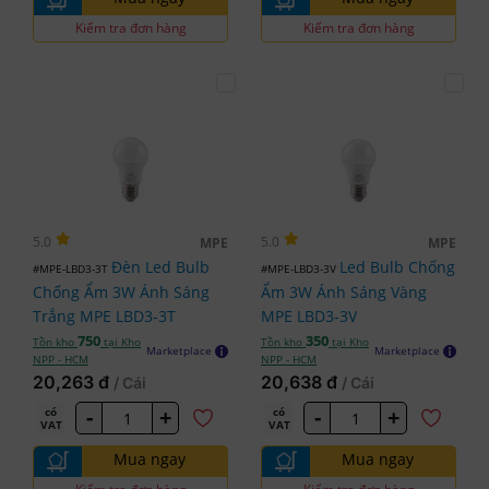
Kiểm tra đơn hàng
Kiểm tra đơn hàng
5.0
5.0
MPE
MPE
Đèn Led Bulb
Led Bulb Chống
#MPE-LBD3-3T
#MPE-LBD3-3V
Chống Ẩm 3W Ánh Sáng
Ẩm 3W Ánh Sáng Vàng
Trắng MPE LBD3-3T
MPE LBD3-3V
750
350
Tồn kho
tại Kho
Tồn kho
tại Kho
Marketplace
Marketplace
NPP - HCM
NPP - HCM
20,263 đ
20,638 đ
/ Cái
/ Cái
-
+
-
+
có
có
VAT
VAT
Mua ngay
Mua ngay