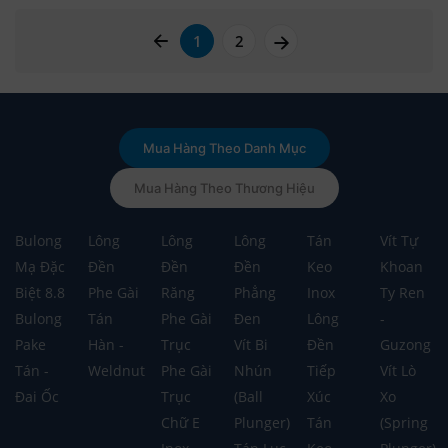
page left arrow
page right arrow
1
2
Mua Hàng Theo Danh Mục
Mua Hàng Theo Thương Hiệu
Bulong
Lông
Lông
Lông
Tán
Vít Tự
Mạ Đặc
Đền
Đền
Đền
Keo
Khoan
Biệt 8.8
Phe Gài
Răng
Phẳng
Inox
Ty Ren
Bulong
Tán
Phe Gài
Đen
Lông
-
Pake
Hàn -
Trục
Vít Bi
Đền
Guzong
Tán -
Weldnut
Phe Gài
Nhún
Tiếp
Vít Lò
Đai Ốc
Trục
(Ball
Xúc
Xo
Chữ E
Plunger)
Tán
(Spring