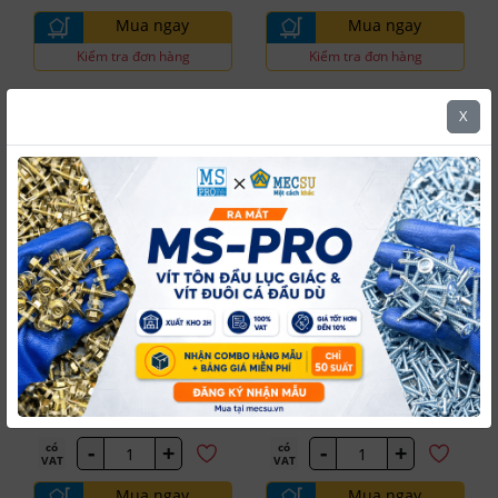
Mua ngay
Mua ngay
Kiểm tra đơn hàng
Kiểm tra đơn hàng
X
5.0
5.0
MPE
MPE
Đèn Led Bulb
Led Bulb
#MPE-LBD3-30T
#MPE-LBD3-30V
Chống Ẩm 30W Ánh Sáng
Chống Ẩm 30W Ánh Sáng
Trắng MPE LBD3-30T
Vàng MPE LBD3-30V
750
50
Tồn kho
tại Kho
Tồn kho
tại Kho
Marketplace
Marketplace
NPP - HCM
NPP - HCM
96,633 đ
102,702 đ
/ Cái
/ Cái
-
+
-
+
có
có
VAT
VAT
Mua ngay
Mua ngay