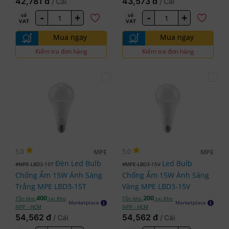
42,781 đ
43,573 đ
/ Cái
/ Cái
-
+
-
+
có
có
VAT
VAT
Mua ngay
Mua ngay
Kiểm tra đơn hàng
Kiểm tra đơn hàng
5.0
5.0
MPE
MPE
Đèn Led Bulb
Led Bulb
#MPE-LBD3-15T
#MPE-LBD3-15V
Chống Ẩm 15W Ánh Sáng
Chống Ẩm 15W Ánh Sáng
Trắng MPE LBD3-15T
Vàng MPE LBD3-15V
400
200
Tồn kho
tại Kho
Tồn kho
tại Kho
Marketplace
Marketplace
NPP - HCM
NPP - HCM
54,562 đ
54,562 đ
/ Cái
/ Cái