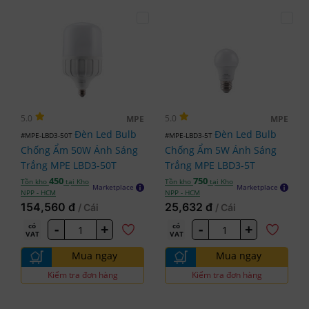
5.0
5.0
MPE
MPE
Đèn Led Bulb
Đèn Led Bulb
#MPE-LBD3-50T
#MPE-LBD3-5T
Chống Ẩm 50W Ánh Sáng
Chống Ẩm 5W Ánh Sáng
Trắng MPE LBD3-50T
Trắng MPE LBD3-5T
450
750
Tồn kho
tại Kho
Tồn kho
tại Kho
Marketplace
Marketplace
NPP - HCM
NPP - HCM
154,560 đ
25,632 đ
/ Cái
/ Cái
-
+
-
+
có
có
VAT
VAT
Mua ngay
Mua ngay
Kiểm tra đơn hàng
Kiểm tra đơn hàng