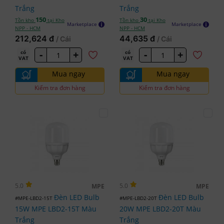
Trắng
Trắng
150
30
Tồn kho
tại Kho
Tồn kho
tại Kho
Marketplace
Marketplace
NPP - HCM
NPP - HCM
212,624 đ
44,635 đ
/ Cái
/ Cái
-
+
-
+
có
có
VAT
VAT
Mua ngay
Mua ngay
Kiểm tra đơn hàng
Kiểm tra đơn hàng
5.0
5.0
MPE
MPE
Đèn LED Bulb
Đèn LED Bulb
#MPE-LBD2-15T
#MPE-LBD2-20T
15W MPE LBD2-15T Màu
20W MPE LBD2-20T Màu
Trắng
Trắng