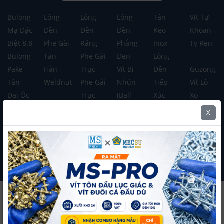
Bulong
Lông
Lông
Lông
Tán
Vít Tự
Mạ Đặc
Đền
Đền
Đền
Keo
Khoan
Biệt 8.8
Phe Gài
Răng
Phẳng
Inox
Ty Ren
Bulong
Tán
Phe Gài
Đen
Lông
-
Pake
Hàn -
Trục
Vít Bi
Đền
Guzong
Tán -
Weldnut
Phe Gài
Nhún
Tiếp
Vít Lò
Đai Ốc
Trục
(Ball
Xúc
Xo
Chữ E
Plunger)
Tán
(Spring
X
Inox
Tán Lục
Keo -
Plunger)
Giác
Lock
Nut
Xem tất cả danh mục
Thương hiệu nổi bật