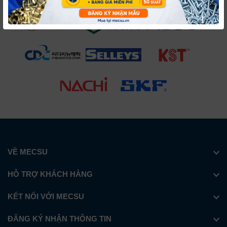
VỀ MECSU
HỖ TRỢ KHÁCH HÀNG
KẾT NỐI VỚI MECSU
ĐĂNG KÝ NHẬN THÔNG TIN