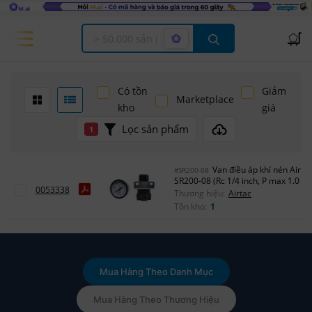
Offcanvas Menu Open
Có tồn
Giảm
Marketplace
kho
giá
Lọc sản phẩm
1
Van điều áp khí nén Airta
#SR200-08
SR200-08 (Rc 1/4 inch, P max 1.0 M
0053338
Thương hiệu:
Airtac
Tồn kho:
1
Mua Hàng Theo Danh Mục
Mua Hàng Theo Thương Hiệu