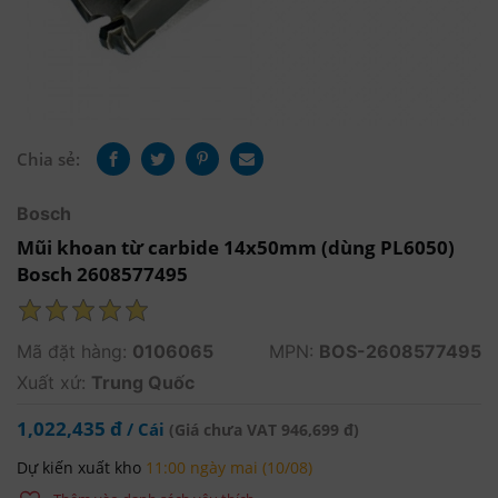
Chia sẻ:
Bosch
Mũi khoan từ carbide 14x50mm (dùng PL6050)
Bosch 2608577495
Mã đặt hàng:
0106065
MPN:
BOS-2608577495
Xuất xứ:
Trung Quốc
1,022,435 đ
/ Cái
(Giá chưa VAT 946,699 đ)
Dự kiến xuất kho
11:00 ngày mai (10/08)