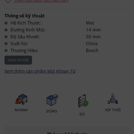
Thêm vào danh sách yêu thích
Thông số kỹ thuật
Hệ Kích Thước:
Met
Đường Kính Mũi:
14 mm
Độ Sâu Khoét:
50 mm
Xuất Xứ:
China
Thương Hiệu:
Bosch
Xem chi tiết
Xem thêm sản phẩm Mũi Khoan Từ
KỊP THỜI
NHANH
ĐÚNG
ĐỦ