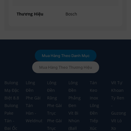
Thương Hiệu
Bosch
Mua Hàng Theo Danh Mục
Mua Hàng Theo Thương Hiệu
Bulong
Lông
Lông
Lông
Tán
Vít Tự
Mạ Đặc
Đền
Đền
Đền
Keo
Khoan
Biệt 8.8
Phe Gài
Răng
Phẳng
Inox
Ty Ren
Bulong
Tán
Phe Gài
Đen
Lông
-
Pake
Hàn -
Trục
Vít Bi
Đền
Guzong
Tán -
Weldnut
Phe Gài
Nhún
Tiếp
Vít Lò
Đai Ốc
Trục
(Ball
Xúc
Xo