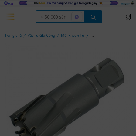
Offcanvas Menu Open
Trang chủ
Vật Tư Gia Công
Mũi Khoan Từ