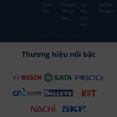
Chữ E
Plunger)
Tán
(Spring
Inox
Tán Lục
Keo -
Plunger)
Giác
Lock
Nut
Xem tất cả danh mục
Thương hiệu nổi bật