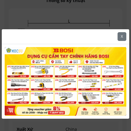
Thông số kỹ thuật
X
Hệ Kích Thước
Met
Đường Kính Mũi
14 mm
Độ Sâu Khoét
50 mm
Xuất Xứ
China